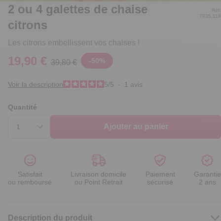
2 ou 4 galettes de chaise
Réf.
7835.119
citrons
Les citrons embellissent vos chaises !
19,90 €
-
50
%
39,80 €
Voir la description
5
/
5
-
1
avis
Quantité
Ajouter au panier
Satisfait
Livraison domicile
Paiement
Garantie
ou remboursé
ou Point Retrait
sécurisé
2 ans
Description du produit