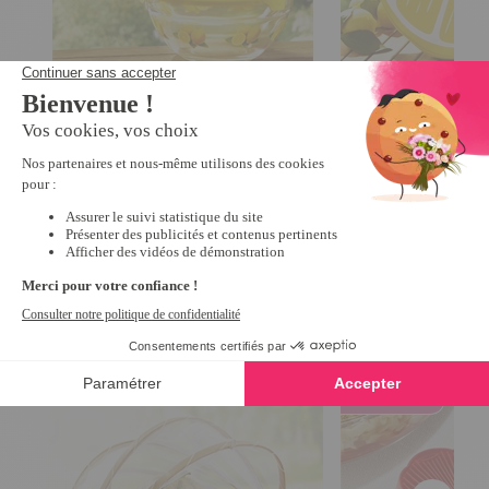
Boîtes verre citron
Sac isotherme citr
3.9
/
5
-
29
avis
4.3
/
5
-
14,99 €
12,50 €
Nous vous recommandons
Promo