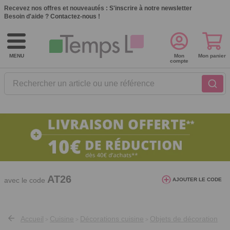
Recevez nos offres et nouveautés :
S'inscrire à notre newsletter
Besoin d'aide ?
Contactez-nous !
MENU
Mon
Mon panier
compte
Rechercher un article ou une référence
10€ de réduction dès 40€ d'achat. Offre
AJOUTER LE CODE
valable du 03/08/2026 au 12/08/2026.
AT26
avec le code
Accueil
Cuisine
Décorations cuisine
Objets de décoration
>
>
>