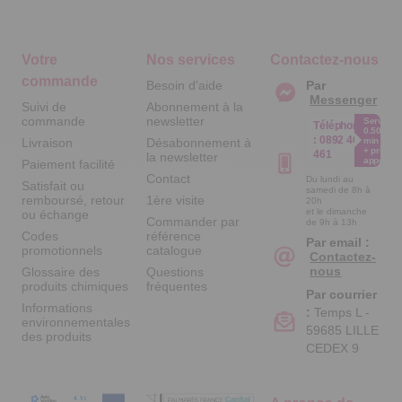
Votre
Nos services
Contactez-nous
commande
Besoin d'aide
Par
Messenger
Suivi de
Abonnement à la
commande
newsletter
Service
Téléphone
0.50€ /
:
0892 461
Livraison
Désabonnement à
min
+ prix
461
la newsletter
appel
Paiement facilité
Contact
Du lundi au
Satisfait ou
samedi de 8h à
remboursé, retour
1ère visite
20h
et le dimanche
ou échange
Commander par
de 9h à 13h
Codes
référence
Par email :
promotionnels
catalogue
Contactez-
nous
Glossaire des
Questions
produits chimiques
fréquentes
Par courrier
Informations
:
Temps L -
environnementales
59685 LILLE
des produits
CEDEX 9