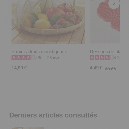
Panier à fruits moustiquaire
Dessous de plat co
4
/
5
-
28
avis
4.2
/
5
-
14,99 €
4,49 €
8,99 €
Derniers articles consultés