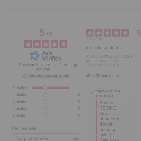
5
5
/
5
Avis vérifié
très jolies galettes
Avis du
26/05/2023
, suite à
une expérience du
Basé sur
1
avis soumis à un
15/04/2023
par
A.A.
contrôle
Utile
(0)
Signaler
Voir tous les avis sur ce site
5
étoiles
1
Réponse de
4
étoiles
0
tempsl.fr
3
étoiles
0
Bonjour 
REGINE,

2
étoiles
0
Merci 
1
étoile
0
beaucoup 
d'avoir 
Trier les avis
posté cet 
avis :) 
Cela nous 