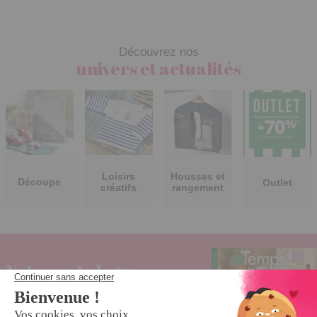
Découvrez nos
univers et actualités
Loisirs
Housses et
Découpe
Outlet
créatifs
rangement
Notre catalogue
Produits exclusifs et astucieux tous les mois !
Découvrez vite notre prochain catalogue !