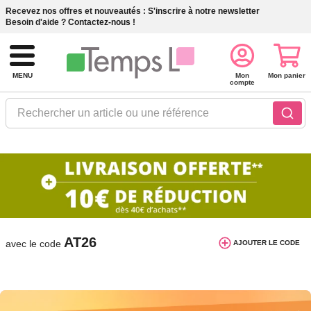
Recevez nos offres et nouveautés :
S'inscrire à notre newsletter
Besoin d'aide ?
Contactez-nous !
MENU
Mon
Mon panier
compte
Rechercher un article ou une référence
10€ de réduction dès 40€ d'achat. Offre
valable du 03/08/2026 au 12/08/2026.
AT26
avec le code
AJOUTER LE CODE
Petits