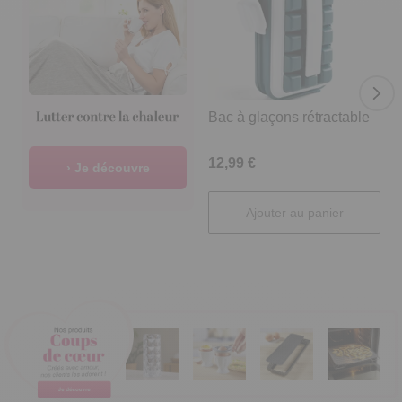
Bac à glaçons rétractable
V
12,99 €
2
› Je découvre
Ajouter au panier