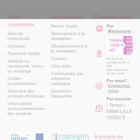
Votre
Nos services
Contactez-nous
commande
Besoin d'aide
Par
Messenger
Suivi de
Abonnement à la
commande
newsletter
Service
Téléphone
0.50€ /
:
0892 461
Livraison
Désabonnement à
min
+ prix
461
la newsletter
appel
Paiement facilité
Contact
Du lundi au
Satisfait ou
samedi de 8h à
remboursé, retour
1ère visite
20h
et le dimanche
ou échange
Commander par
de 9h à 13h
Codes
référence
Par email :
promotionnels
catalogue
Contactez-
nous
Glossaire des
Questions
produits chimiques
fréquentes
Par courrier
Informations
:
Temps L -
environnementales
59685 LILLE
des produits
CEDEX 9
A propos de