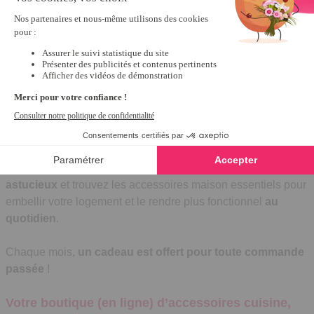
Recevez le catalogue
Accessoires utiles et
astucieux pour la maison
Découvrez une large sélection d’
objets pratiques et
astucieux
et trouvez les accessoires maison essentiels pour
embellir votre logement et le rendre plus fonctionnel
au
quotidien
.
Chaque mois,
un cadeau est offert pour toute commande
passée
!
Votre boutique (en ligne) d’accessoires cuisine,