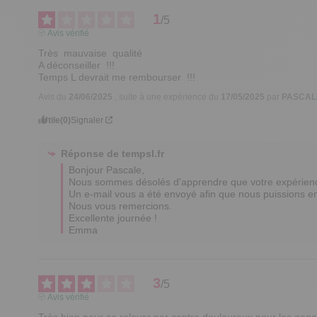
1
/
5
Avis vérifié
Très  mauvaise  qualité 

A déconseiller  !!!

Temps L devrait me rembourser  !!!
Avis du
24/06/2025
, suite à une expérience du
17/05/2025
par
PASCALE
Utile
(0)
Signaler
Réponse de
tempsl.fr
Bonjour Pascale,

Nous sommes désolés d'apprendre que votre expérience 
Un e-mail vous a été envoyé afin que nous puissions en d
Nous vous remercions.

Excellente journée !

Emma
3
/
5
Avis vérifié
Très bien pour se relever par contre douloureux pour les geno