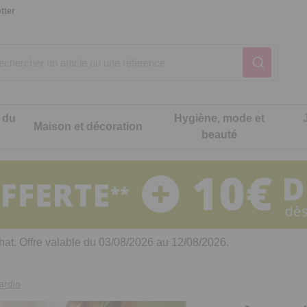
tter
 du
Hygiène, mode et
Maison et décoration
beauté
Notre produit du m
Notre produit du m
Notre produit du m
Notre produit du m
Notre produit du m
Notre produit du m
ons cuisine
t intimité
hat. Offre valable du 03/08/2026 au 12/08/2026.
 table
es de cuisine malins
ardin