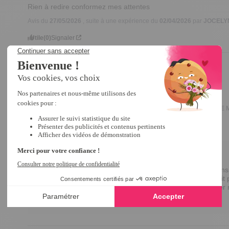
Rien à redire conformez mes attentes
Avis du
27/05/2026
, suite à une expérience du
02/04/2026
par
JOCELY
Utile
(0)
Signaler
3
/
5
Avis vérifié
J'ai eu des difficultés à le monter...
Avis du
07/08/2025
, suite à une expérience du
13/06/2025
par
SYLVIE 
Utile
(0)
Signaler
Réponse de
tempsl.fr
Bonjour Sylvie,

Merci d'avoir pris le temps de partager vos impressions.
Nous comprenons que le montage de notre produit ait p
Vos retours sont précieux et nous aideront à améliorer no
Excellente journée !

Emma