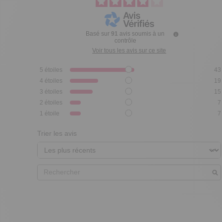
Basé sur
91
avis soumis à un
contrôle
Voir tous les avis sur ce site
5
étoiles
43
4
étoiles
19
3
étoiles
15
2
étoiles
7
1
étoile
7
Trier les avis