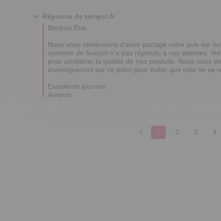
Réponse de
tempsl.fr
Bonjour Eva,

Nous vous remercions d'avoir partagé votre avis sur n
système de fixation n’a pas répondu à vos attentes. Vot
pour améliorer la qualité de nos produits. Nous nous en
investiguerons sur ce point pour éviter que cela ne se re
Excellente journée

Antonio
1
2
3
4