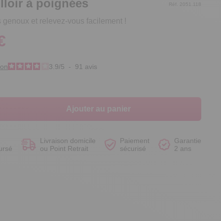
loir à poignées
Réf. 2051.118
genoux et relevez-vous facilement !
€
Voir le produit
Voir le produit
Voir le produit
Voir le produit
ion
3.9
/
5
-
91
avis
Ajouter au panier
Livraison domicile
Paiement
Garantie
ursé
ou Point Retrait
sécurisé
2 ans