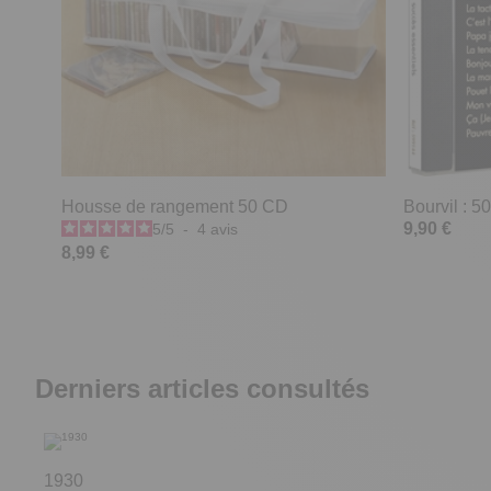
Housse de rangement 50 CD
Bourvil : 
9,90 €
5
/
5
-
4
avis
8,99 €
Derniers articles consultés
1930