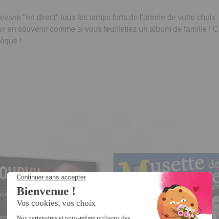
evivre "en direct" tous les temps forts de l'année de votre choix
en souvenir comme si vous feuilletiez un album de famille ! Ce
hèque !