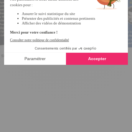
50 succès essentiels 1960-1970
2 cd Musette des Montagnes
7,90 €