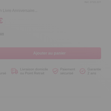
Réf. 0720.227
n Livre Anniversaire...
€
Voir le produit
Voir le produit
Voir le produit
Voir le produit
ion
Ajouter au panier
Livraison domicile
Paiement
Garantie
ursé
ou Point Retrait
sécurisé
2 ans