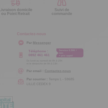
Livraison domicile
Suivi de
ou Point Retrait
commande
Contactez-nous
Par
Messenger
Service 0.50€ /
Téléphone :
min
0892 461 461
+ prix appel
Du lundi au samedi de 8h à 20h
et le dimanche de 9h à 13h
Par email :
Contactez-nous
Par courrier :
Temps L - 59685
LILLE CEDEX 9