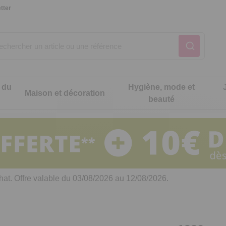
tter
 du
Hygiène, mode et
Maison et décoration
beauté
Notre produit du m
Notre produit du m
Notre produit du m
Notre produit du m
Notre produit du m
Notre produit du m
ons cuisine
t intimité
hat. Offre valable du 03/08/2026 au 12/08/2026.
 table
es de cuisine malins