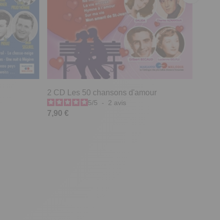
2 CD Les 50 chansons d'amour
5
/
5
-
2
avis
7,90 €