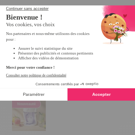
Presse-agrumes électrique
Machine à café et à
4
/
5
-
8
avis
64,99 €
34,99 €
Voir la vidéo
Derniers articles consultés
Nouveauté