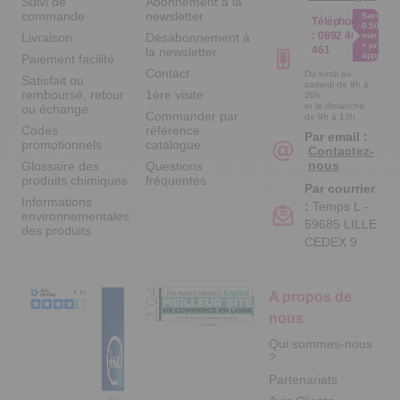
Suivi de
Abonnement à la
commande
newsletter
Service
Téléphone
0.50€ /
:
0892 461
Livraison
Désabonnement à
min
+ prix
461
la newsletter
appel
Paiement facilité
Contact
Du lundi au
Satisfait ou
samedi de 8h à
remboursé, retour
1ère visite
20h
et le dimanche
ou échange
Commander par
de 9h à 13h
Codes
référence
Par email :
promotionnels
catalogue
Contactez-
nous
Glossaire des
Questions
produits chimiques
fréquentes
Par courrier
Informations
:
Temps L -
environnementales
59685 LILLE
des produits
CEDEX 9
A propos de
nous
Qui sommes-nous
?
Partenariats