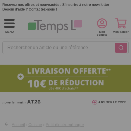
Recevez nos offres et nouveautés :
S'inscrire à notre newsletter
Besoin d'aide ?
Contactez-nous !
MENU
Mon
Mon panier
compte
Rechercher un article ou une référence
10€ de réduction dès 40€ d'achat. Offre
valable du 03/08/2026 au 12/08/2026.
AT26
avec le code
AJOUTER LE CODE
Accueil
Cuisine
Petit électroménager
>
>