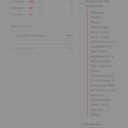
Réponse de
3
étoiles
12
tempsl.fr
2
étoiles
9
Bonjour 
1
étoile
6
Nadine,

Merci 
Trier les avis
beaucoup 
pour votre 
avis, nous 
sommes ravis 
d'apprendre 
que votre 
expérience a 
été positive.  

Vos retours 
nous 
encouragent 
à continuer à 
proposer des 
produits et un 
service 
attentionné.  

Merci et à 
bientôt.

Edina
Afficher les