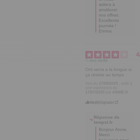
aidera à 
améliorer 
nos offres. 

Excellente 
journée !

Emma
4
Avis vérifié
Ont verra a la longue si 
ça résiste au temps
Avis du
27/08/2025
, suite à
une expérience du
17/07/2025
par
ANNIE D.
Utile
(0)
Signaler
Réponse de
tempsl.fr
Bonjour Annie,

Merci 
beaucoup pour 