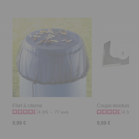
Filet à citerne
Coupe-bordures et n
4.3
/
5
-
77
avis
4.3
/
5
-
9,99 €
9,99 €