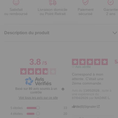
Satisfait
Livraison domicile
Paiement
Garantie
ou remboursé
ou Point Retrait
sécurisé
2 ans
Description du produit
3.8
5
/
5
Avis vérifié
Correspond à mon 
attente. C'était une 
2ème commande.
Basé sur
80
avis soumis à un
Avis du
13/05/2026
, suite à
contrôle
une expérience du
Voir tous les avis sur ce site
07/04/2026
par
NADINE L.
Utile
(0)
Signaler
5
étoiles
33
4
étoiles
20