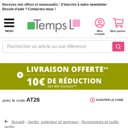
Recevez nos offres et nouveautés :
S'inscrire à notre newsletter
Besoin d'aide ?
Contactez-nous !
MENU
Mon
Mon panier
compte
Rechercher un article ou une référence
10€ de réduction dès 40€ d'achat. Offre
valable du 03/08/2026 au 12/08/2026.
AT26
avec le code
AJOUTER LE CODE
Accueil
Jardin, extérieur et animaux
Accessoires et outils
>
>
jardin