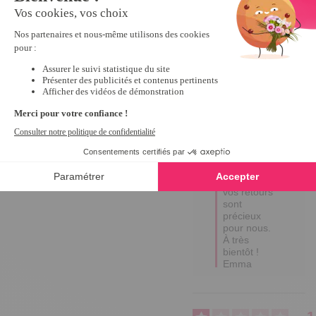
Utile
(0)
Signaler
Réponse de
tempsl.fr
Bonjour 
Martine, 

Un grand 
merci pour 
votre avis 
positif ! 

Votre 
satisfaction 
est notre 
priorité, et 
vos retours 
sont 
précieux 
pour nous. 

À très 
bientôt !

Emma