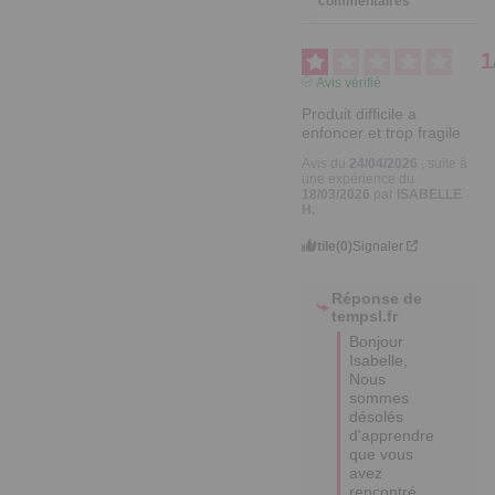
commentaires
1
Avis vérifié
Produit difficile a 
enfoncer et trop fragile
Avis du
24/04/2026
, suite à
une expérience du
18/03/2026
par
ISABELLE
H.
Utile
(0)
Signaler
Réponse de
tempsl.fr
Bonjour 
Isabelle,

Nous 
sommes 
désolés 
d'apprendre 
que vous 
avez 
rencontré 