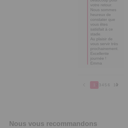
votre retour. 
Nous sommes 
heureux de 
constater que 
vous êtes 
satisfait à ce 
stade.

Au plaisir de 
vous servir très 
prochainement.

Excellente 
journée !

Emma
1
2
3
4
5
6
16
Nous vous recommandons