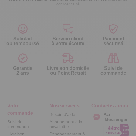
confidentialité
Satisfait
Service client
Paiement
ou remboursé
à votre écoute
sécurisé
Garantie
Livraison domicile
Suivi de
2 ans
ou Point Retrait
commande
Votre
Nos services
Contactez-nous
commande
Besoin d'aide
Par
Messenger
Suivi de
Abonnement à la
commande
newsletter
Service
Téléphone
0.50€ /
:
0892 461
Livraison
Désabonnement à
min