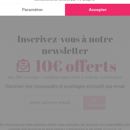
Inscrivez-vous à notre
newsletter
10€ offerts
dès 30€ d’achats - condition dans votre e-mail de confirmation
Recevez nos nouveautés et avantages exclusifs par email
Je
m’inscris
En renseignant votre adresse email vous acceptez de recevoir nos newsletters par
courrier électronique et vous prenez connaissance de notre
politique de