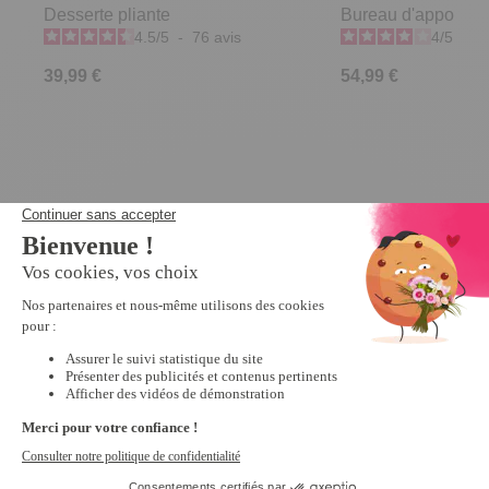
Desserte pliante
Bureau d'appoint
4.5
/
5
-
76
avis
4
/
5
-
3
39,99 €
54,99 €
Derniers articles consultés
Promo
Desserte
pliante