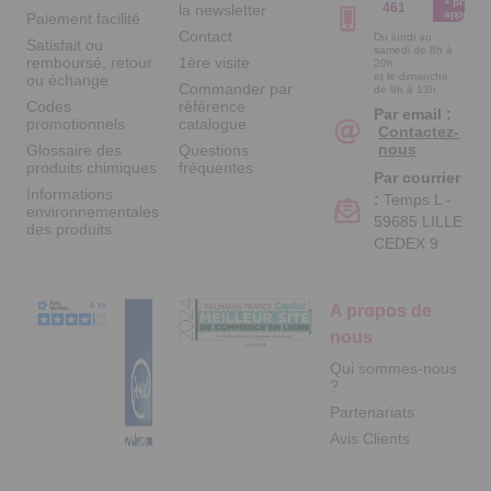
+ prix
461
la newsletter
appel
Paiement facilité
Contact
Du lundi au
Satisfait ou
samedi de 8h à
remboursé, retour
1ère visite
20h
et le dimanche
ou échange
Commander par
de 9h à 13h
Codes
référence
Par email :
promotionnels
catalogue
Contactez-
nous
Glossaire des
Questions
produits chimiques
fréquentes
Par courrier
Informations
:
Temps L -
environnementales
59685 LILLE
des produits
CEDEX 9
A propos de
nous
Qui sommes-nous
?
Partenariats
Avis Clients