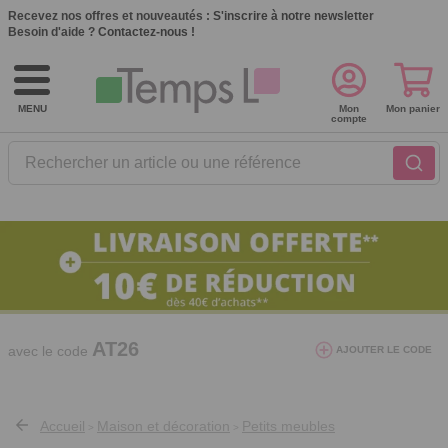
Recevez nos offres et nouveautés :
S'inscrire à notre newsletter
Besoin d'aide ?
Contactez-nous !
MENU
Mon
Mon panier
compte
Rechercher un article ou une référence
10€ de réduction dès 40€ d'achat. Offre
valable du 03/08/2026 au 12/08/2026.
AT26
avec le code
AJOUTER LE CODE
Accueil
Maison et décoration
Petits meubles
>
>