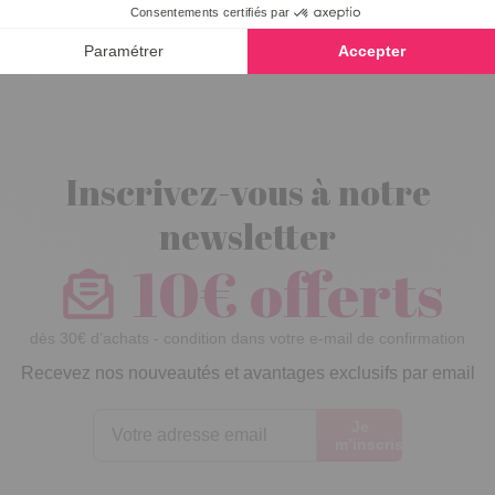
Diffuseur
mijoteur gaz
Inscrivez-vous à notre
newsletter
10€ offerts
dès 30€ d’achats - condition dans votre e-mail de confirmation
Recevez nos nouveautés et avantages exclusifs par email
Je
m’inscris