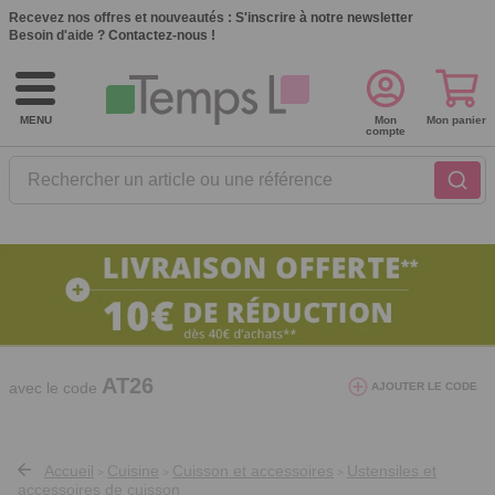
Recevez nos offres et nouveautés :
S'inscrire à notre newsletter
Besoin d'aide ?
Contactez-nous !
MENU
Mon
Mon panier
compte
Rechercher un article ou une référence
10€ de réduction dès 40€ d'achat. Offre
valable du 03/08/2026 au 12/08/2026.
AT26
avec le code
AJOUTER LE CODE
Accueil
Cuisine
Cuisson et accessoires
Ustensiles et
>
>
>
accessoires de cuisson