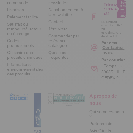
commande
newsletter
Service
Téléphone
0.50€ /
:
0892 461
Livraison
Désabonnement à
min
+ prix
461
la newsletter
appel
Paiement facilité
Contact
Du lundi au
Satisfait ou
samedi de 8h à
remboursé, retour
1ère visite
20h
et le dimanche
ou échange
Commander par
de 9h à 13h
Codes
référence
Par email :
promotionnels
catalogue
Contactez-
nous
Glossaire des
Questions
produits chimiques
fréquentes
Par courrier
Informations
:
Temps L -
environnementales
59685 LILLE
des produits
CEDEX 9
A propos de
nous
Qui sommes-nous
?
Partenariats
Avis Clients