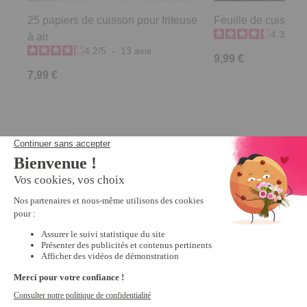
25 papiers de cuisson pour friteuse
Feuille de cuisson
4.3
/
5
-
à air
4.2
/
5
-
13
avis
9,99 €
7,99 €
Derniers articles consultés
Promo