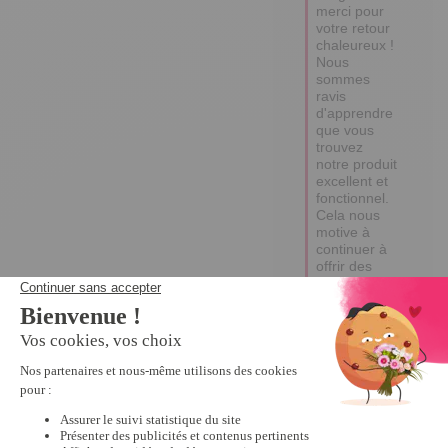
chaleureux ! 

Nous 
sommes 
ravis 
d'apprendre 
que vous 
trouvez 
notre produit 
excellent et 
fonctionnel. 
Cela nous 
motive à 
continuer à 
offrir des 
articles de 
qualité à nos 
clients. 

Excellente 
journée !

Emma
Afficher les
commentaires
5