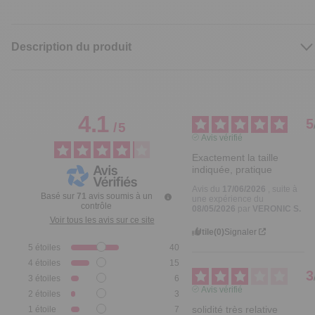
Description du produit
4.1
5
/
5
Avis vérifié
Exactement la taille 
indiquée, pratique
Avis du
17/06/2026
, suite à
Basé sur
71
avis soumis à un
une expérience du
contrôle
08/05/2026
par
VERONIC S.
Voir tous les avis sur ce site
Utile
(0)
Signaler
5
étoiles
40
4
étoiles
15
3
3
étoiles
6
Avis vérifié
2
étoiles
3
solidité très relative
1
étoile
7
Avis du
10/08/2025
, suite à
Trier les avis
une expérience du