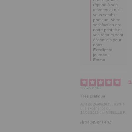
vous semble 
pratique. Votre 
satisfaction est 
notre priorité et 
vos retours sont 
essentiels pour 
nous. 

Excellente 
journée !

Emma
5
Avis vérifié
Très pratique
Avis du
26/06/2025
, suite à
une expérience du
14/05/2025
par
MIREILLE P.
Utile
(0)
Signaler
Réponse de
tempsl.fr