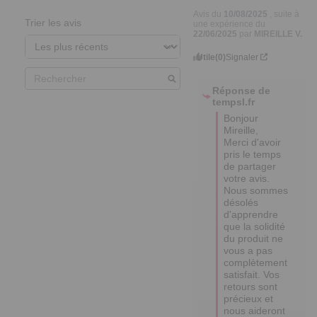
22/06/2025
par
MIREILLE V.
Utile
(0)
Signaler
Réponse de
tempsl.fr
Bonjour 
Mireille,

Merci d'avoir 
pris le temps 
de partager 
votre avis. 

Nous sommes 
désolés 
d'apprendre 
que la solidité 
du produit ne 
vous a pas 
complètement 
satisfait. Vos 
retours sont 
précieux et 
nous aideront 
à améliorer 
notre 