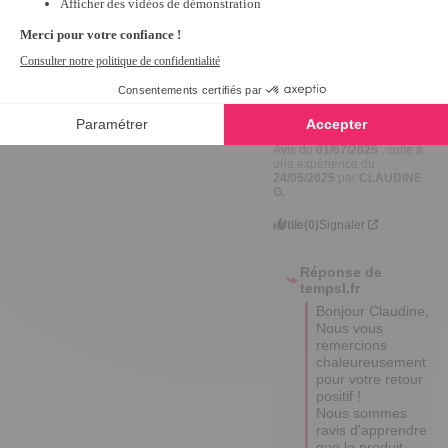
Avis vérifié
Conforme a mes 
attentes, exactement ce 
que je voulez, et très 
pratique.
Avis du
01/07/2025
, suite à
une expérience du
24/05/2025
par
CLAUDINE
G.
Utile
(0)
Signaler
Réponse de
tempsl.fr
Bonjour Claudine,

Nous vous 
remercions 
chaleureusement 
pour votre retour 
positif ! 

Nous sommes 
ravis d'apprendre 
que le produit 
répond à vos 
attentes et qu'il 