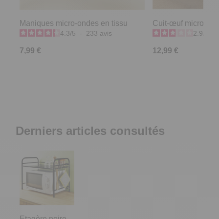
Maniques micro-ondes en tissu
Cuit-œuf micro-on
4.3
/
5
-
233
avis
2.9
/
5
-
7,99 €
12,99 €
Derniers articles consultés
Etagère noire
micro-ondes