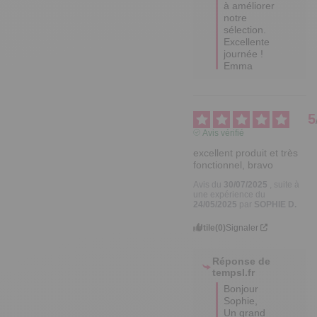
sélection.

Excellente 
journée !

Emma
5
Avis vérifié
excellent produit et très 
fonctionnel, bravo
Avis du
30/07/2025
, suite à
une expérience du
24/05/2025
par
SOPHIE D.
Utile
(0)
Signaler
Réponse de
tempsl.fr
Bonjour 
Sophie,

Un grand 
merci pour 
votre retour 