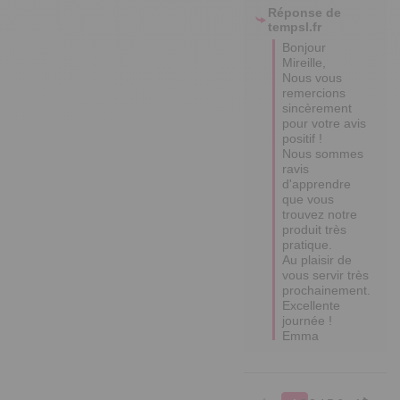
Bonjour 
Mireille,

Nous vous 
remercions 
sincèrement 
pour votre avis 
positif ! 

Nous sommes 
ravis 
d'apprendre 
que vous 
trouvez notre 
produit très 
pratique. 

Au plaisir de 
vous servir très 
prochainement.

Excellente 
journée !

Emma
1
2
3
4
5
6
15