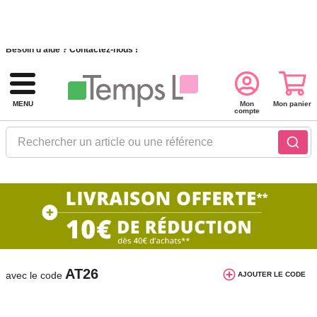
Recevez nos offres et nouveautés :
S'inscrire à notre newsletter
Besoin d'aide ?
Contactez-nous !
MENU
Mon
Mon panier
compte
Rechercher un article ou une référence
10€ de réduction dès 40€ d'achat. Offre
valable du 03/08/2026 au 12/08/2026.
AT26
avec le code
AJOUTER LE CODE
Accueil
Cuisine
Cuisson et accessoires
Accessoires
>
>
>
micro-ondes