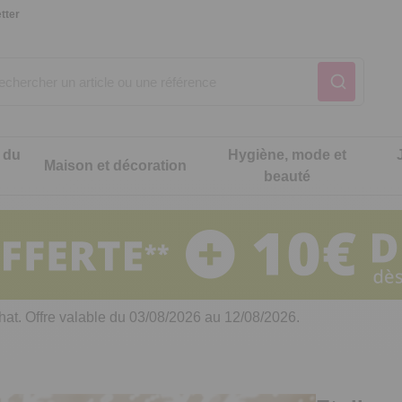
tter
 du
Hygiène, mode et
Maison et décoration
beauté
Notre produit du m
Notre produit du m
Notre produit du m
Notre produit du m
Notre produit du m
Notre produit du m
ons cuisine
t intimité
hat. Offre valable du 03/08/2026 au 12/08/2026.
 table
es de cuisine malins