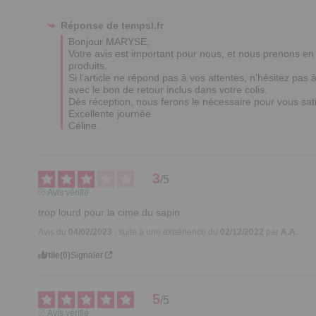
Réponse de
tempsl.fr
Bonjour MARYSE,

Votre avis est important pour nous, et nous prenons e
produits.

Si l'article ne répond pas à vos attentes, n'hésitez pas à
avec le bon de retour inclus dans votre colis. 

Dès réception, nous ferons le nécessaire pour vous satis
Excellente journée.

Céline.
3
/
5
Avis vérifié
trop lourd pour la cime du sapin
Avis du
04/02/2023
, suite à une expérience du
02/12/2022
par
A.A.
Utile
(0)
Signaler
5
/
5
Avis vérifié