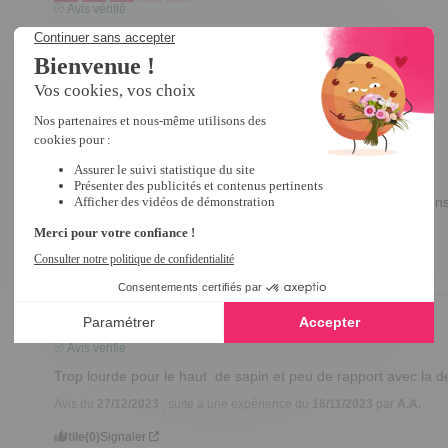
Avis vérifié
un peu trop lourde et grosse
Avis du
23/12/2024
, suite à une expérience du
30/11/2024
par
C.A.
Utile
(0)
Signaler
Réponse de
tempsl.fr
Bonjour CHRISTINE

Nous sommes désolés d'apprendre cela.

Nous prenons note de votre retour et nous chercherons 
nos produits à l'avenir.

Merci pour votre retour d'expérience.

Antonio
1
/
5
Avis vérifié
Trop lourde pour le haut  de sapin et peu de rapport avec la de
Avis du
27/12/2023
, suite à une expérience du
16/11/2023
par
A.A.
Utile
(0)
Signaler