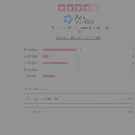
Basé sur
13
avis soumis à un
contrôle
Voir tous les avis sur ce site
5
étoiles
6
4
étoiles
1
3
étoiles
4
2
étoiles
0
1
étoile
2
Trier les avis