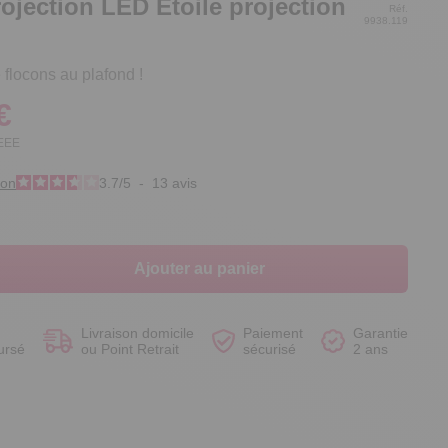
rojection LED Etoile projection
Réf.
9938.119
flocons au plafond !
€
Voir le produit
Voir le produit
Voir le produit
Voir le produit
DEEE
ion
3.7
/
5
-
13
avis
Ajouter au panier
Livraison domicile
Paiement
Garantie
ursé
ou Point Retrait
sécurisé
2 ans