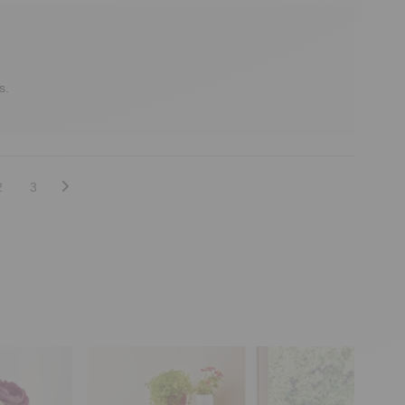
.

2
3