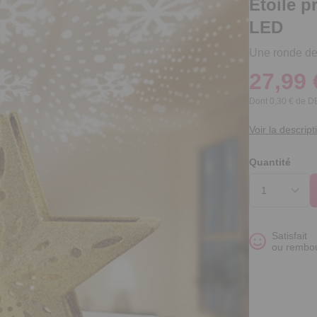
Etoile p
LED
Une ronde de 
27,99 
Dont 0,30 € de 
Voir la descript
Quantité
Satisfait
ou rembo