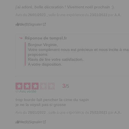
j'ai adoré, belle décoration ! Vivement noël prochain :)
Avis du
26/01/2023
, suite à une expérience du
23/11/2022
par
A.A.
Utile
(0)
Signaler
Réponse de
tempsl.fr
Bonjour Virginie,

Votre compliment nous est précieux et nous incite à mai
proposons. 

Ravis de lire votre satisfaction.

A votre disposition.
3
/
5
Avis vérifié
trop lourde fait pencher la cime du sapin

je ne la voyait pas si grosse
Avis du
28/01/2022
, suite à une expérience du
25/11/2021
par
A.A.
Utile
(0)
Signaler