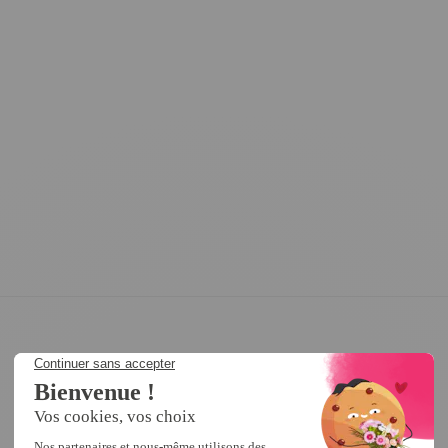
5
/
5
Avis vérifié
exactement ce  que je cherchais à un prix raisonnable