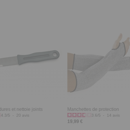
res et nettoie joints
Manchettes de protection
4.3
/
5
-
20
avis
3.6
/
5
-
14
avis
19,99 €