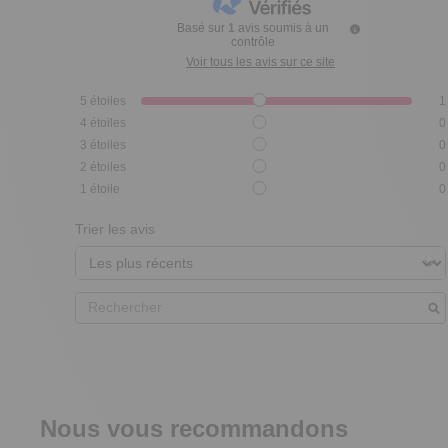
Basé sur
1
avis soumis à un
contrôle
Voir tous les avis sur ce site
5
étoiles
1
4
étoiles
0
3
étoiles
0
2
étoiles
0
1
étoile
0
Trier les avis
Nous vous recommandons