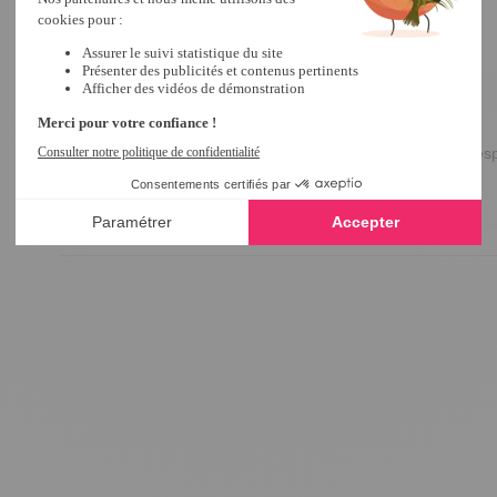
Avis du
24/09/2024
, suite à une expérience du
05/09/2024
par
J.M.
Utile
(0)
Signaler
Réponse de
tempsl.fr
Bonjour JEAN-LOUIS,

Merci pour votre commentaire ! 

Nous sommes ravis que la "Grille de protection" corres
raisonnable.

Excellente journée.

Céline.