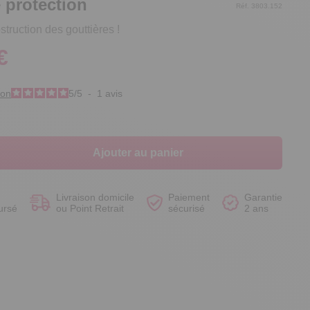
e protection
Réf. 3803.152
truction des gouttières !
€
Voir le produit
Voir le produit
Voir le produit
Voir le produit
ion
5
/
5
-
1
avis
Ajouter au panier
Livraison domicile
Paiement
Garantie
ursé
ou Point Retrait
sécurisé
2 ans