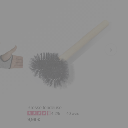
Brosse tondeuse
4.2
/
5
-
40
avis
9,99 €