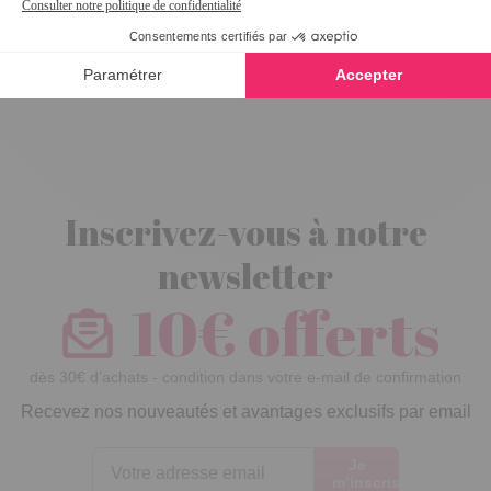
Housse de
table à
repasser fleurs
Inscrivez-vous à notre
newsletter
10€ offerts
dès 30€ d’achats - condition dans votre e-mail de confirmation
Recevez nos nouveautés et avantages exclusifs par email
Je
m’inscris