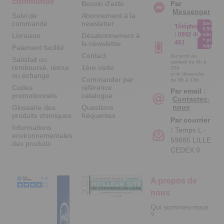
commande
Besoin d'aide
Par
Messenger
Suivi de
Abonnement à la
commande
newsletter
Service
Téléphone
0.50€ /
:
0892 461
Livraison
Désabonnement à
min
+ prix
461
la newsletter
appel
Paiement facilité
Contact
Du lundi au
Satisfait ou
samedi de 8h à
remboursé, retour
1ère visite
20h
et le dimanche
ou échange
Commander par
de 9h à 13h
Codes
référence
Par email :
promotionnels
catalogue
Contactez-
nous
Glossaire des
Questions
produits chimiques
fréquentes
Par courrier
Informations
:
Temps L -
environnementales
59685 LILLE
des produits
CEDEX 9
A propos de
nous
Qui sommes-nous
?