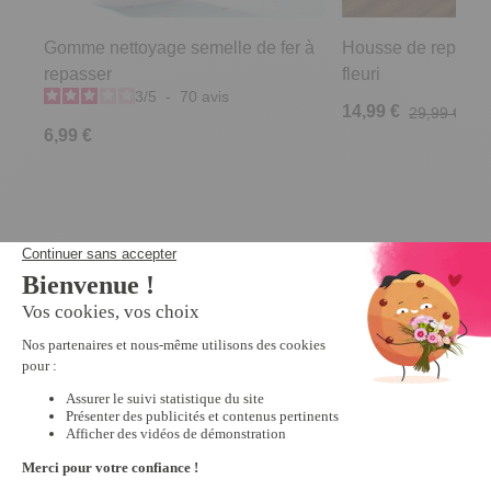
Gomme nettoyage semelle de fer à
Housse de repassa
repasser
fleuri
3
/
5
-
70
avis
14,99 €
29,99 €
6,99 €
Derniers articles consultés