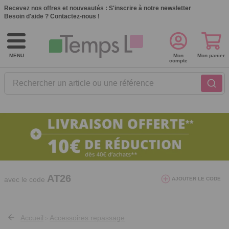
Recevez nos offres et nouveautés :
S'inscrire à notre newsletter
Besoin d'aide ?
Contactez-nous !
MENU
Mon
Mon panier
compte
Rechercher un article ou une référence
10€ de réduction dès 40€ d'achat. Offre
valable du 03/08/2026 au 12/08/2026.
AT26
avec le code
AJOUTER LE CODE
Accueil
Accessoires repassage
>