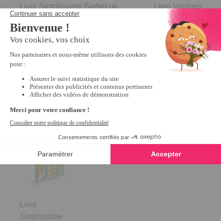
Livre Simplissime Barbecue
Livre Verrines
4.3
/
5
-
4,95 €
6,95 €
Derniers articles consultés
Nouveauté
Livre
Simplissime