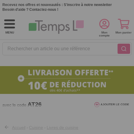
Recevez nos offres et nouveautés :
S'inscrire à notre newsletter
Besoin d'aide ?
Contactez-nous !
MENU
Mon
Mon panier
compte
Rechercher un article ou une référence
10€ de réduction dès 40€ d'achat. Offre
valable du 03/08/2026 au 12/08/2026.
AT26
avec le code
AJOUTER LE CODE
Accueil
Cuisine
Livres de cuisine
>
>