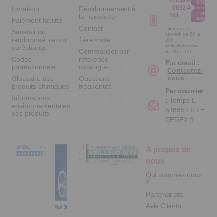
0.50€ /
:
0892 461
Livraison
Désabonnement à
min
+ prix
461
la newsletter
appel
Paiement facilité
Contact
Du lundi au
Satisfait ou
samedi de 8h à
remboursé, retour
1ère visite
20h
et le dimanche
ou échange
Commander par
de 9h à 13h
Codes
référence
Par email :
promotionnels
catalogue
Contactez-
nous
Glossaire des
Questions
produits chimiques
fréquentes
Par courrier
Informations
:
Temps L -
environnementales
59685 LILLE
des produits
CEDEX 9
A propos de
nous
Qui sommes-nous
?
Partenariats
Avis Clients