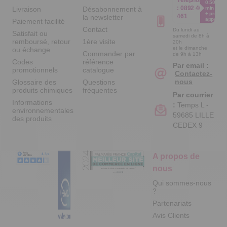
0.50€ /
:
0892 461
Livraison
Désabonnement à
min
+ prix
461
la newsletter
appel
Paiement facilité
Contact
Du lundi au
Satisfait ou
samedi de 8h à
remboursé, retour
1ère visite
20h
et le dimanche
ou échange
Commander par
de 9h à 13h
Codes
référence
Par email :
promotionnels
catalogue
Contactez-
nous
Glossaire des
Questions
produits chimiques
fréquentes
Par courrier
Informations
:
Temps L -
environnementales
59685 LILLE
des produits
CEDEX 9
A propos de
nous
Qui sommes-nous
?
Partenariats
Avis Clients