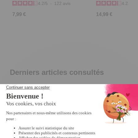
4.2
/
5
-
122
avis
4.2
/
5
-
7,99 €
14,99 €
Derniers articles consultés
Lot de 2
tapettes à