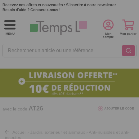
Recevez nos offres et nouveautés :
S'inscrire à notre newsletter
Besoin d'aide ?
Contactez-nous !
MENU
Mon
Mon panier
compte
Rechercher un article ou une référence
10€ de réduction dès 40€ d'achat. Offre
valable du 03/08/2026 au 12/08/2026.
AT26
avec le code
AJOUTER LE CODE
Accueil
Jardin, extérieur et animaux
Anti-nuisibles et anti-
>
>
insectes