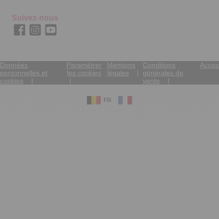
Suivez-nous
Données
Paramétrer
Mentions
Conditions
Access
personnelles et
les cookies
légales
générales de
cookies
vente
FR