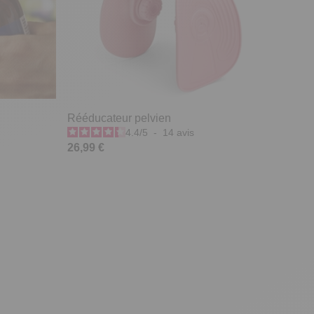
Rééducateur pelvien
4.4
/
5
-
14
avis
26,99 €