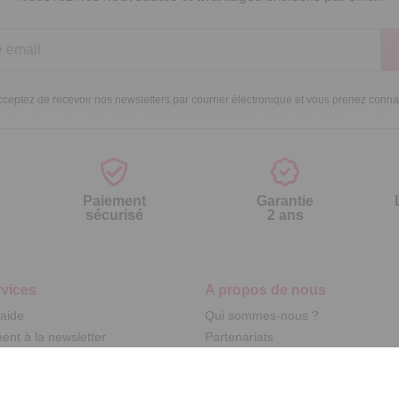
ceptez de recevoir nos newsletters par courrier électronique et vous prenez conn
Paiement
Garantie
sécurisé
2 ans
vices
A propos de nous
'aide
Qui sommes-nous ?
nt à la newsletter
Partenariats
ement à la newsletter
Avis Clients