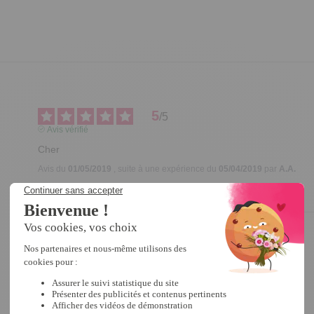
5
/
5
Avis vérifié
Cher
Avis du
01/05/2019
, suite à une expérience du
05/04/2019
par
A.A.
Utile
(0)
Signaler
4
/
5
Avis vérifié
bien
Avis du
17/04/2019
, suite à une expérience du
16/03/2019
par
A.A.
Utile
(0)
Signaler