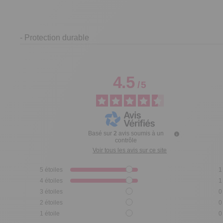
- Protection durable
4.5
/
5
Basé sur
2
avis soumis à un
contrôle
Voir tous les avis sur ce site
5
étoiles
1
4
étoiles
1
3
étoiles
0
2
étoiles
0
1
étoile
0