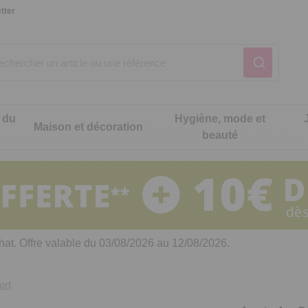
tter
 du
Hygiène, mode et
Maison et décoration
beauté
Notre produit du m
Notre produit du m
Notre produit du m
Notre produit du m
Notre produit du m
Notre produit du m
ons cuisine
t intimité
hat. Offre valable du 03/08/2026 au 12/08/2026.
 table
es de cuisine malins
ort