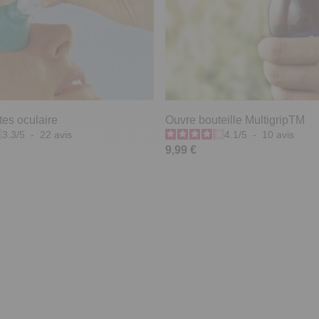
tes oculaire
Ouvre bouteille MultigripTM
3.3
/
5
-
22
avis
4.1
/
5
-
10
avis
9,99 €