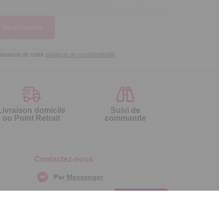
Je m’inscris
aissance de notre
politique de confidentialité
Livraison domicile
Suivi de
ou Point Retrait
commande
Contactez-nous
Par
Messenger
Service 0.50€ /
Téléphone :
min
0892 461 461
+ prix appel
Du lundi au samedi de 8h à 20h