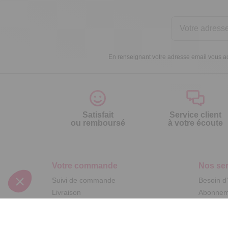
En renseignant votre adresse email vous ac
Satisfait
Service client
ou remboursé
à votre écoute
Votre commande
Nos ser
Suivi de commande
Besoin d
Livraison
Abonneme
Paiement facilité
Désabonn
Satisfait ou remboursé, retour ou échange
Contact