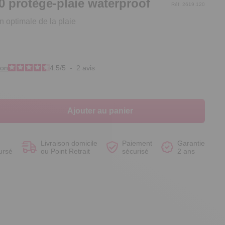
0 protège-plaie waterproof
Réf. 2619.120
n optimale de la plaie
Voir le produit
Voir le produit
Voir le produit
Voir le produit
ion
4.5
/
5
-
2
avis
Ajouter au panier
Livraison domicile
Paiement
Garantie
ursé
ou Point Retrait
sécurisé
2 ans