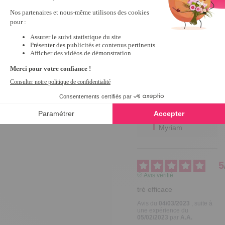
Utile
(0)
Signaler
Réponse de
tempsl.fr
Bonjour 
Anne Marie,

Merci de 
nous avoir 
partagé 
votre 
expérience. 

A très vite !

Myriam
5
Avis vérifié
trè efficace
Avis du
04/03/2023
, suite à
une expérience du
05/02/2023
par
A.A.