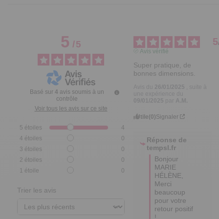
5
5
/
5
Avis vérifié
Super pratique, de 
bonnes dimensions.
Avis du
26/01/2025
, suite à
Basé sur
4
avis soumis à un
une expérience du
contrôle
09/01/2025
par
A.M.
Voir tous les avis sur ce site
Utile
(0)
Signaler
5
étoiles
4
4
étoiles
0
Réponse de
tempsl.fr
3
étoiles
0
Bonjour 
2
étoiles
0
MARIE 
1
étoile
0
HÉLÈNE,

Merci 
Trier les avis
beaucoup 
pour votre 
retour positif 
! 
