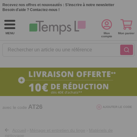
Recevez nos offres et nouveautés :
S'inscrire à notre newsletter
Besoin d'aide ?
Contactez-nous !
MENU
Mon
Mon panier
compte
Rechercher un article ou une référence
10€ de réduction dès 40€ d'achat. Offre
valable du 03/08/2026 au 12/08/2026.
AT26
avec le code
AJOUTER LE CODE
Accueil
Ménage et entretien du linge
Matériels de
>
>
nettoyage