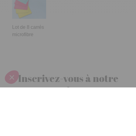
Lot de 8 carrés
microfibre
Inscrivez-vous à notre
newsletter
10€ offerts
dès 30€ d’achats - condition dans votre e-mail de confirmation
Recevez nos nouveautés et avantages exclusifs par email