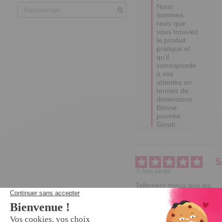
Nous 
sommes 
ravis que 
vous trouviez 
le produit 
pratique et 
qu’il 
corresponde 
à vos 
attentes en 
termes de 
dimensions. 

Bonne 
journée.

Ginah
5
Avis vérifié
Tellement mieux que les 
éponges classiques !
Avis du
07/03/2023
, suite à
une expérience du
07/02/2023
par
A.A.