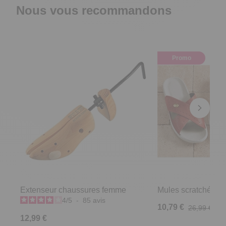
Nous vous recommandons
Promo
Extenseur chaussures femme
Mules scratchées R
4
/
5
-
85
avis
10,79 €
26,99 €
12,99 €