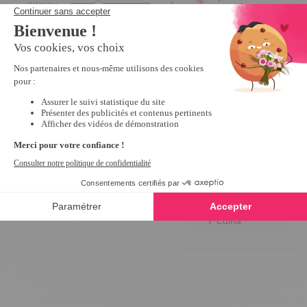
4
étoiles
1
tempsl.fr
3
étoiles
0
Bonjour 
Françoise 
2
étoiles
0
,

1
étoile
0
Merci 
beaucoup 
Trier les avis
pour votre 
retour 
positif ! 

Nous 
sommes 
ravis que 
notre 
produit 
vous ait 
satisfait.

Bonne 
journée,

Edina