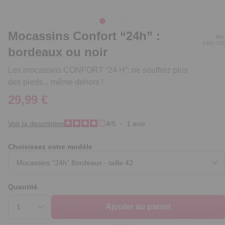
Mocassins Confort “24h” :
Réf.
4364.139
bordeaux ou noir
Les mocassins CONFORT “24 H”: ne souffrez plus
des pieds... même dehors !
29,99 €
Voir la description
4
/
5
-
1
avis
Choisissez votre modèle
Quantité
Ajouter au panier