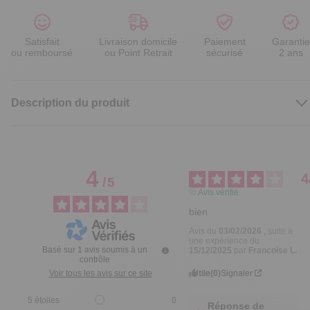
Satisfait
Livraison domicile
Paiement
Garantie
ou remboursé
ou Point Retrait
sécurisé
2 ans
Description du produit
4
4
/
5
Avis vérifié
bien
Avis du
03/02/2026
, suite à
une expérience du
Basé sur
1
avis soumis à un
15/12/2025
par
Francoise L.
contrôle
Utile
(0)
Signaler
Voir tous les avis sur ce site
5
étoiles
0
Réponse de