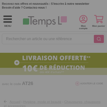
Recevez nos offres et nouveautés :
S'inscrire à notre newsletter
Besoin d'aide ?
Contactez-nous !
MENU
Mon
Mon panier
compte
Rechercher un article ou une référence
10€ de réduction dès 40€ d'achat. Offre
valable du 03/08/2026 au 12/08/2026.
AT26
avec le code
AJOUTER LE CODE
Accueil
Hygiène, mode et beauté
Chaussures, chaussons
>
>
et accessoires