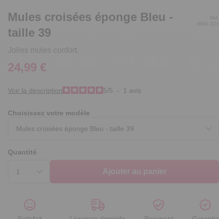
Mules croisées éponge Bleu -
Réf.
9691.221
taille 39
Jolies mules confort.
24,99 €
Voir la description
5
/
5
-
1
avis
Choisissez votre modèle
Quantité
Ajouter au panier
Satisfait
Livraison domicile
Paiement
Garantie