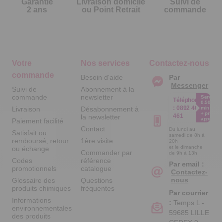
Garantie
Livraison domicile
Suivi de
2 ans
ou Point Retrait
commande
Votre
Nos services
Contactez-nous
commande
Besoin d'aide
Par
Messenger
Suivi de
Abonnement à la
commande
newsletter
Service
Téléphone
0.50€ /
:
0892 461
Livraison
Désabonnement à
min
+ prix
461
la newsletter
appel
Paiement facilité
Contact
Du lundi au
Satisfait ou
samedi de 8h à
remboursé, retour
1ère visite
20h
et le dimanche
ou échange
Commander par
de 9h à 13h
Codes
référence
Par email :
promotionnels
catalogue
Contactez-
nous
Glossaire des
Questions
produits chimiques
fréquentes
Par courrier
Informations
:
Temps L -
environnementales
59685 LILLE
des produits