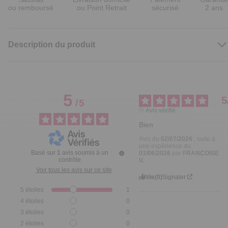
ou remboursé
ou Point Retrait
sécurisé
2 ans
Description du produit
5
5
/
5
Avis vérifié
Bien
Avis du
02/07/2026
, suite à
une expérience du
Basé sur
1
avis soumis à un
01/06/2026
par
FRANÇOISE
contrôle
V.
Voir tous les avis sur ce site
Utile
(0)
Signaler
5
étoiles
1
4
étoiles
0
3
étoiles
0
2
étoiles
0