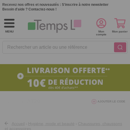
Recevez nos offres et nouveautés :
S'inscrire à notre newsletter
Besoin d'aide ?
Contactez-nous !
MENU
Mon
Mon panier
compte
Rechercher un article ou une référence
10€ de réduction dès 40€ d'achat. Offre
AJOUTER LE CODE
valable du 03/08/2026 au 12/08/2026.
AT26
avec le code
Accueil
Hygiène, mode et beauté
Chaussures, chaussons
>
>
et accessoires