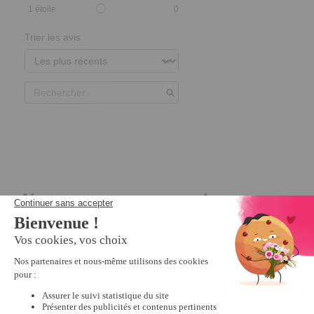
1
étoile
0
Trier les avis
Nous vous recommandons
Promo