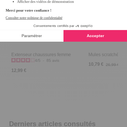
Extenseur chaussures femme
Mules scratchées R
4
/
5
-
85
avis
10,79 €
26,99 €
12,99 €
Derniers articles consultés