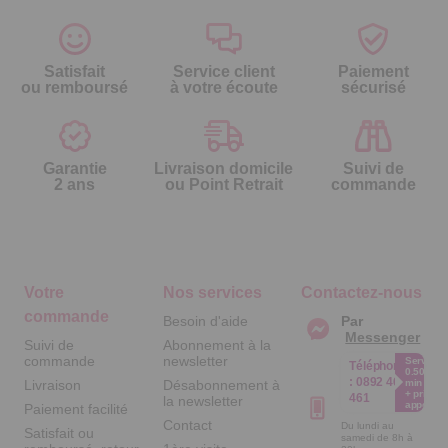
Satisfait
Service client
Paiement
ou remboursé
à votre écoute
sécurisé
Garantie
Livraison domicile
Suivi de
2 ans
ou Point Retrait
commande
Votre
Nos services
Contactez-nous
commande
Besoin d'aide
Par
Messenger
Suivi de
Abonnement à la
commande
newsletter
Service
Téléphone
0.50€ /
:
0892 461
Livraison
Désabonnement à
min
+ prix
461
la newsletter
appel
Paiement facilité
Contact
Du lundi au
Satisfait ou
samedi de 8h à