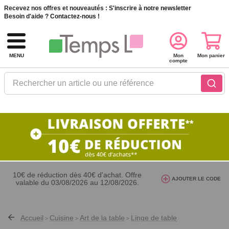
Recevez nos offres et nouveautés :
S'inscrire à notre newsletter
Besoin d'aide ?
Contactez-nous !
MENU
Mon
Mon panier
compte
Rechercher un article ou une référence
10€ de réduction dès 40€ d'achat. Offre
AJOUTER LE CODE
valable du 03/08/2026 au 12/08/2026.
AT26
avec le code
Accueil
Cuisine
Art de la table
Linge de table
>
>
>