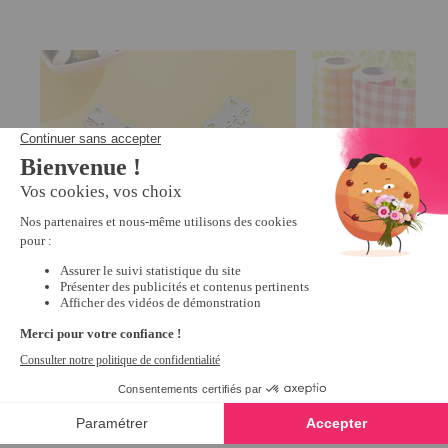
4 pinces nappe têtes de chats
2 rouleaux serviett
4.2
/
5
-
98
avis
4.4
/
5
-
9,99 €
9,99 €