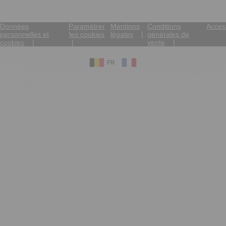
Données
Paramétrer
Mentions
Conditions
Access
personnelles et
les cookies
légales
générales de
cookies
vente
FR