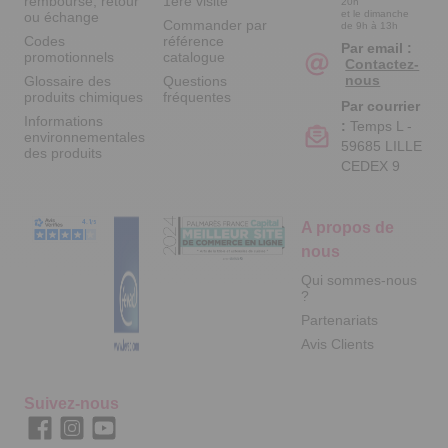
remboursé, retour
1ère visite
20h
et le dimanche
ou échange
Commander par
de 9h à 13h
Codes
référence
Par email :
promotionnels
catalogue
Contactez-
nous
Glossaire des
Questions
produits chimiques
fréquentes
Par courrier
Informations
:
Temps L -
environnementales
59685 LILLE
des produits
CEDEX 9
A propos de
nous
Qui sommes-nous
?
Partenariats
Avis Clients
Suivez-nous