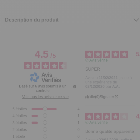
Description du produit
4.5
5
/
5
Avis vérifié
SUPER
Avis du
11/02/2021
, suite à
une expérience du
Basé sur
6
avis soumis à un
02/12/2020
par
A.A.
contrôle
Utile
(0)
Signaler
Voir tous les avis sur ce site
5
étoiles
4
4
4
étoiles
1
Avis vérifié
3
étoiles
1
2
étoiles
0
Bonne qualité apparente
1
étoile
0
Avis du
23/04/2020
, suite à