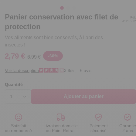
Panier conservation avec filet de
Réf.
4123.212
protection
Vos aliments sont bien conservés, à l’abri des
insectes !
2,79 €
-
60
%
6,99 €
Voir la description
3.8
/
5
-
6
avis
Quantité
Ajouter au panier
Satisfait
Livraison domicile
Paiement
Garantie
ou remboursé
ou Point Retrait
sécurisé
2 ans