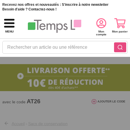
Recevez nos offres et nouveautés :
S'inscrire à notre newsletter
Besoin d'aide ?
Contactez-nous !
MENU
Mon
Mon panier
compte
Rechercher un article ou une référence
10€ de réduction dès 40€ d'achat. Offre
valable du 03/08/2026 au 12/08/2026.
AT26
avec le code
AJOUTER LE CODE
Accueil
Sacs de conservation
>