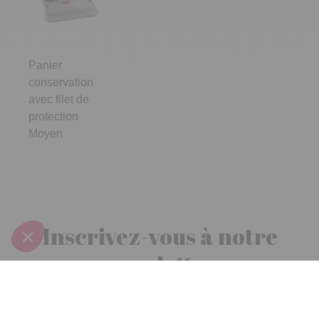
Panier
conservation
avec filet de
protection
Moyen
Inscrivez-vous à notre
newsletter
10€ offerts