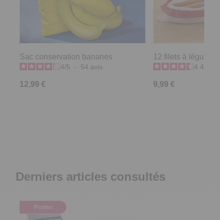
Sac conservation bananes
12 filets à légumes 
4
/
5
-
54
avis
4.4
/
5
-
12,99 €
9,99 €
Derniers articles consultés
Promo