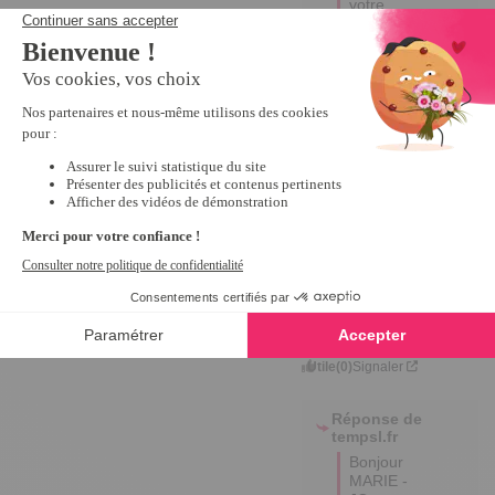
votre 
disposition 
et vous 
souhaite 
une bonne 
journée.

Antonio
4
Avis vérifié
Rien à signaler
Avis du
27/02/2025
, suite à
une expérience du
25/01/2025
par
MARIE - JO
P.
Utile
(0)
Signaler
Réponse de
tempsl.fr
Bonjour 
MARIE - 