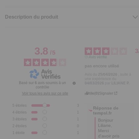
Description du produit
3.8
3
/
5
Avis vérifié
pas encore utilisé
Avis du
25/04/2026
, suite à
une expérience du
Basé sur
6
avis soumis à un
04/03/2026
par
LILIANE P.
contrôle
Utile
(0)
Signaler
Voir tous les avis sur ce site
5
étoiles
3
Réponse de
4
étoiles
1
tempsl.fr
3
étoiles
1
Bonjour 
Liliane, 

2
étoiles
0
Merci 
1
étoile
1
d'avoir pris 