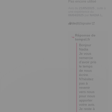
Pas encore utilisé
Avis du
21/05/2025
, suite à
une expérience du
06/04/2025
par
NADIA L.
Utile
(0)
Signaler
Réponse de
tempsl.fr
Bonjour 
Nadia 

Je vous 
remercie 
d'avoir pris 
le temps 
de nous 
écrire.

N'hésitez 
pas à 
revenir 
vers nous 
pour nous 
apporter 
votre avis.

Je reste à 