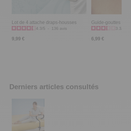
Lot de 4 attache draps-housses
Guide-gouttes ocul
4.3
/
5
-
136
avis
3.3
/
5
-
9,99 €
6,99 €
Derniers articles consultés