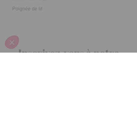
Poignée de lit
Inscrivez-vous à notre
newsletter
10€ offerts
dès 30€ d’achats - condition dans votre e-mail de confirmation
Recevez nos nouveautés et avantages exclusifs par email
Je
m’inscris