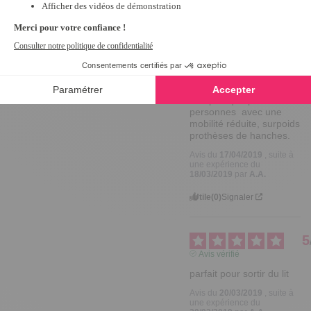
25/09/2019
par
A.A.
Trier les avis
Utile
(0)
Signaler
4
Avis vérifié
très pratique pour les 
personnes  avec une 
mobilité réduite, surpoids 
prothèses de hanches.
Avis du
17/04/2019
, suite à
une expérience du
18/03/2019
par
A.A.
Utile
(0)
Signaler
5
Avis vérifié
parfait pour sortir du lit
Avis du
20/03/2019
, suite à
une expérience du