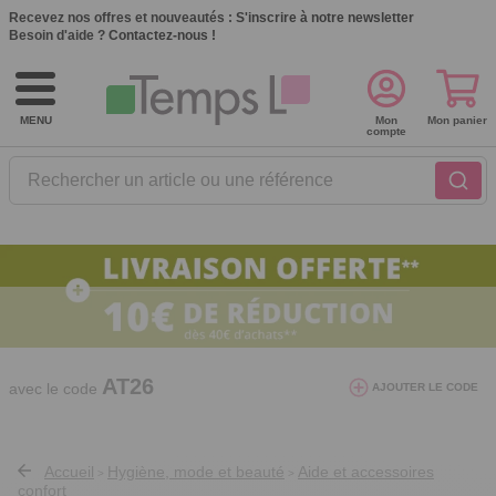
Recevez nos offres et nouveautés :
S'inscrire à notre newsletter
Besoin d'aide ?
Contactez-nous !
MENU
Mon
Mon panier
compte
Rechercher un article ou une référence
10€ de réduction dès 40€ d'achat. Offre
valable du 03/08/2026 au 12/08/2026.
AT26
avec le code
AJOUTER LE CODE
Accueil
Hygiène, mode et beauté
Aide et accessoires
>
>
confort