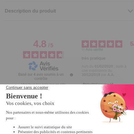
Description du produit
4.8
5
/
5
Avis vérifié
très pratique
Avis du
01/02/2020
, suite à
une expérience du
Basé sur
4
avis soumis à un
30/12/2019
par
A.A.
contrôle
Utile
(0)
Signaler
Voir tous les avis sur ce site
5
étoiles
3
5
4
étoiles
1
Avis vérifié
3
étoiles
0
2
étoiles
0
Satisfaite
1
étoile
0
Avis du
28/10/2019
, suite à
une expérience du