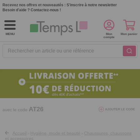
Recevez nos offres et nouveautés :
S'inscrire à notre newsletter
Besoin d'aide ?
Contactez-nous !
MENU
Mon
Mon panier
compte
Rechercher un article ou une référence
10€ de réduction dès 40€ d'achat. Offre
valable du 03/08/2026 au 12/08/2026.
AT26
avec le code
AJOUTER LE CODE
Accueil
Hygiène, mode et beauté
Chaussures, chaussons
>
>
et accessoires