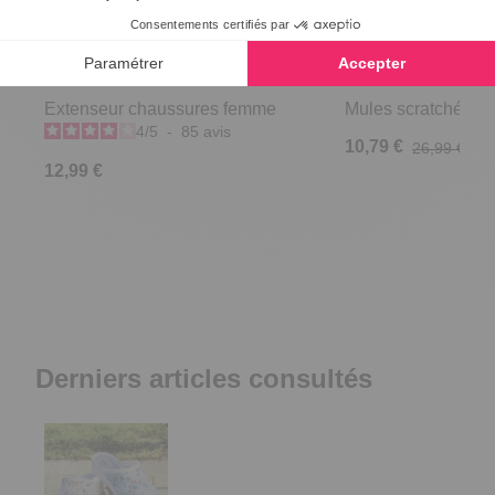
Extenseur chaussures femme
Mules scratchées R
4
/
5
-
85
avis
10,79 €
26,99 €
12,99 €
Derniers articles consultés