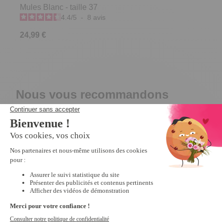
Mules Blanc - taille 37
4.4
/
5
-
8
avis
24,99 €
Nous vous recommandons
Promo