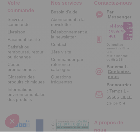
Votre
Nos services
Contactez-nous
commande
Besoin d'aide
Par
Messenger
Suivi de
Abonnement à la
commande
newsletter
Service
Téléphone
0.50€ /
:
0892 461
Livraison
Désabonnement à
min
+ prix
461
la newsletter
appel
Paiement facilité
Contact
Du lundi au
Satisfait ou
samedi de 8h à
remboursé, retour
1ère visite
20h
et le dimanche
ou échange
Commander par
de 9h à 13h
Codes
référence
Par email :
promotionnels
catalogue
Contactez-
nous
Glossaire des
Questions
produits chimiques
fréquentes
Par courrier
Informations
:
Temps L -
environnementales
59685 LILLE
des produits
CEDEX 9
A propos de
nous
Qui sommes-nous