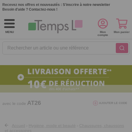
Recevez nos offres et nouveautés :
S'inscrire à notre newsletter
Besoin d'aide ?
Contactez-nous !
MENU
Mon
Mon panier
compte
Rechercher un article ou une référence
10€ de réduction dès 40€ d'achat. Offre
valable du 03/08/2026 au 12/08/2026.
AT26
avec le code
AJOUTER LE CODE
Accueil
Hygiène, mode et beauté
Chaussures, chaussons
>
>
et accessoires