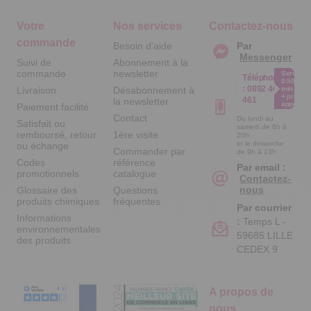
Votre
Nos services
Contactez-nous
commande
Besoin d'aide
Par
Messenger
Suivi de
Abonnement à la
commande
newsletter
Service
Téléphone
0.50€ /
:
0892 461
Livraison
Désabonnement à
min
+ prix
461
la newsletter
appel
Paiement facilité
Contact
Du lundi au
Satisfait ou
samedi de 8h à
remboursé, retour
1ère visite
20h
et le dimanche
ou échange
Commander par
de 9h à 13h
Codes
référence
Par email :
promotionnels
catalogue
Contactez-
nous
Glossaire des
Questions
produits chimiques
fréquentes
Par courrier
Informations
:
Temps L -
environnementales
59685 LILLE
des produits
CEDEX 9
A propos de
nous