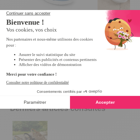
Mules croisées éponge Bleu - taille
Mules scratchées R
39
10,79 €
26,99 €
5
/
5
-
1
avis
24,99 €
Derniers articles consultés