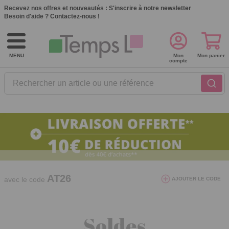
Recevez nos offres et nouveautés :
S'inscrire à notre newsletter
Besoin d'aide ?
Contactez-nous !
MENU
Mon
Mon panier
compte
Rechercher un article ou une référence
10€ de réduction dès 40€ d'achat. Offre
valable du 03/08/2026 au 12/08/2026.
AT26
avec le code
AJOUTER LE CODE
Soldes