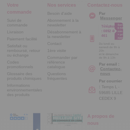
Votre
Nos services
Contactez-nous
commande
Besoin d'aide
Par
Messenger
Suivi de
Abonnement à la
commande
newsletter
Service
Téléphone
0.50€ /
:
0892 461
Livraison
Désabonnement à
min
+ prix
461
la newsletter
appel
Paiement facilité
Contact
Du lundi au
Satisfait ou
samedi de 8h à
remboursé, retour
1ère visite
20h
et le dimanche
ou échange
Commander par
de 9h à 13h
Codes
référence
Par email :
promotionnels
catalogue
Contactez-
nous
Glossaire des
Questions
produits chimiques
fréquentes
Par courrier
Informations
:
Temps L -
environnementales
59685 LILLE
des produits
CEDEX 9
A propos de
nous