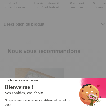
Satisfait
Livraison domicile
Paiement
Garantie
ou remboursé
ou Point Retrait
sécurisé
2 ans
Description du produit
Nous vous recommandons