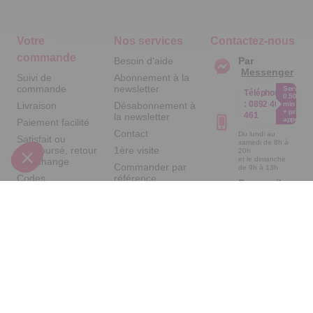
Votre
Nos services
Contactez-nous
commande
Besoin d'aide
Par
Messenger
Suivi de
Abonnement à la
commande
newsletter
Service
Téléphone
0.50€ /
:
0892 461
Livraison
Désabonnement à
min
+ prix
461
la newsletter
appel
Paiement facilité
Contact
Du lundi au
Satisfait ou
samedi de 8h à
remboursé, retour
1ère visite
20h
et le dimanche
ou échange
Commander par
de 9h à 13h
Codes
référence
Par email :
promotionnels
catalogue
Contactez-
nous
Glossaire des
Questions
produits chimiques
fréquentes
Par courrier
Informations
:
Temps L -
environnementales
59685 LILLE
des produits
CEDEX 9
A propos de