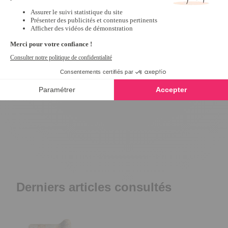
Tapis d'évier égouttoir "le sud"
Tapis tropical 45 x
3
/
5
-
2
avis
24,99 €
9,99 €
Derniers articles consultés