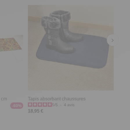
0 cm
Tapis absorbant chaussures
5
/
5
-
4
avis
-60%
18,95 €