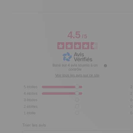
4.5
/
5
Basé sur
4
avis soumis à un
contrôle
Voir tous les avis sur ce site
5
étoiles
2
4
étoiles
2
3
étoiles
0
2
étoiles
0
1
étoile
0
Trier les avis