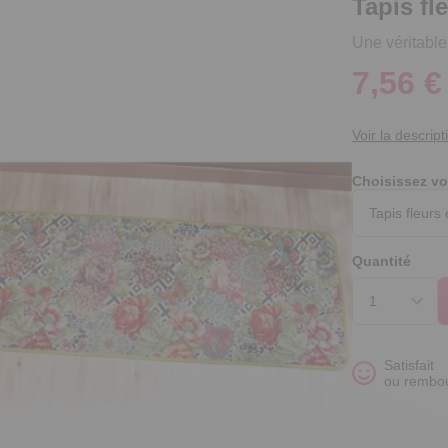
Tapis fl
Une véritable
7,56 €
Voir la descript
Choisissez vo
Quantité
Satisfait
ou rembo