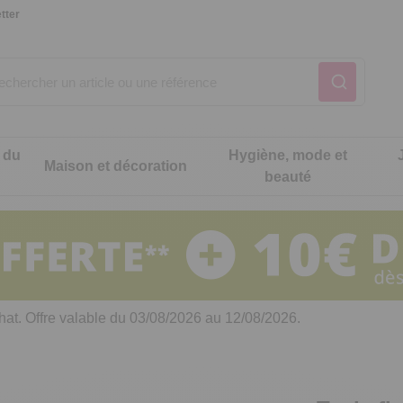
tter
 du
Hygiène, mode et
Maison et décoration
beauté
Notre produit du m
Notre produit du m
Notre produit du m
Notre produit du m
Notre produit du m
Notre produit du m
ons cuisine
t intimité
hat. Offre valable du 03/08/2026 au 12/08/2026.
 table
es de cuisine malins