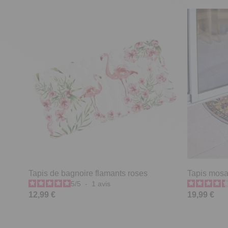
Tapis de bagnoire flamants roses
Tapis mosa
5
/
5
-
1
avis
12,99 €
19,99 €