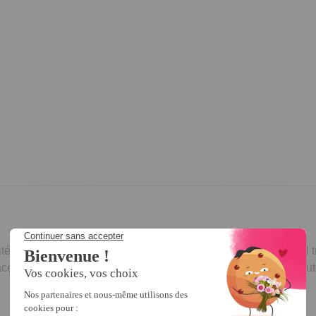
ité affiche une profusion de motifs végétaux et géométriques. Il 
ce à ses 5 tailles différentes ! Polyester et coton. Fond en cao