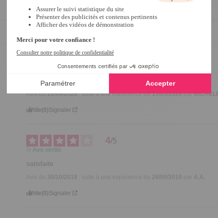
5
/
5
Avis vérifié
très bien aussi !!
Avis du
28/06/2026
, suite à une expérience du
13/05/2026
par
MICHÈLE
Utile
(0)
Signaler
4
/
5
Avis vérifié
satisfaite
Avis du
30/10/2019
, suite à une expérience du
28/09/2019
par
A.A.
Utile
(0)
Signaler