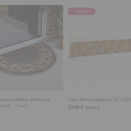
Promo
ïque extérieur demi-lune
Tapis fleurs rustiques 52 x 20
4.4
/
5
-
7
avis
13,98 €
34,95 €