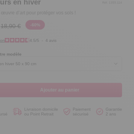
eurs en hiver
Réf. 1355.114
 œuvre d’art pour protéger vos sols !
-
60
%
18,90 €
Voir le produit
Voir le produit
Voir le produit
Voir le produit
ion
4.5
/
5
-
4
avis
tre modèle
Ajouter au panier
Livraison domicile
Paiement
Garantie
ursé
ou Point Retrait
sécurisé
2 ans