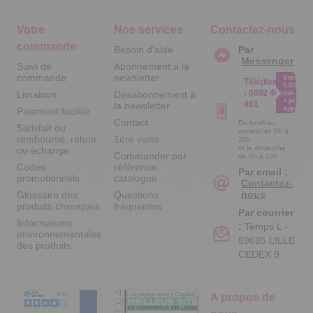
Votre
Nos services
Contactez-nous
commande
Besoin d'aide
Par
Messenger
Suivi de
Abonnement à la
commande
newsletter
Service
Téléphone
0.50€ /
:
0892 461
Livraison
Désabonnement à
min
+ prix
461
la newsletter
appel
Paiement facilité
Contact
Du lundi au
Satisfait ou
samedi de 8h à
remboursé, retour
1ère visite
20h
et le dimanche
ou échange
Commander par
de 9h à 13h
Codes
référence
Par email :
promotionnels
catalogue
Contactez-
nous
Glossaire des
Questions
produits chimiques
fréquentes
Par courrier
Informations
:
Temps L -
environnementales
59685 LILLE
des produits
CEDEX 9
A propos de