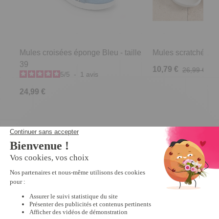
Mules croisées éponge Bleu - taille
Mules scratchées R
39
10,79 €
26,99 €
5
/
5
-
1
avis
24,99 €
Derniers articles consultés