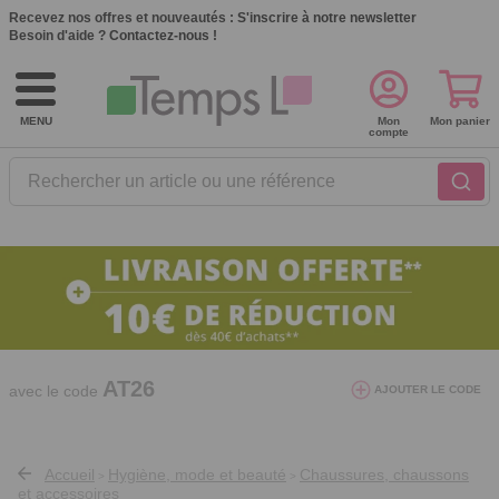
Recevez nos offres et nouveautés :
S'inscrire à notre newsletter
Besoin d'aide ?
Contactez-nous !
MENU
Mon
Mon panier
compte
Rechercher un article ou une référence
10€ de réduction dès 40€ d'achat. Offre
valable du 03/08/2026 au 12/08/2026.
AT26
avec le code
AJOUTER LE CODE
Accueil
Hygiène, mode et beauté
Chaussures, chaussons
>
>
et accessoires