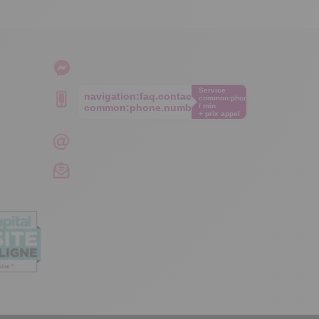
Service
navigation:faq.contact.phone
common:phone.cost€
common:phone.number
/ min
+ prix appel