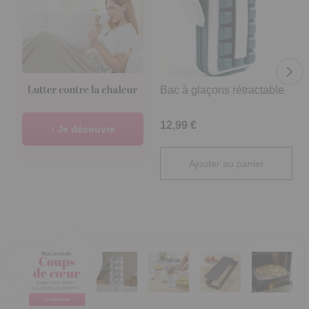
Bac à glaçons rétractable
V
12,99 €
2
› Je découvre
Ajouter au panier