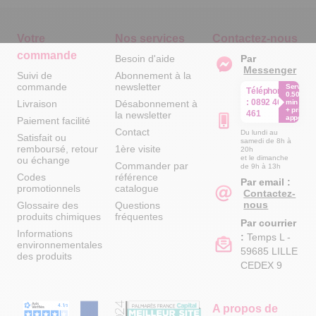
Votre
Nos services
Contactez-nous
commande
Besoin d'aide
Par
Messenger
Suivi de
Abonnement à la
commande
newsletter
Service
Téléphone
0.50€ /
:
0892 461
Livraison
Désabonnement à
min
+ prix
461
la newsletter
appel
Paiement facilité
Contact
Du lundi au
Satisfait ou
samedi de 8h à
remboursé, retour
1ère visite
20h
et le dimanche
ou échange
Commander par
de 9h à 13h
Codes
référence
Par email :
promotionnels
catalogue
Contactez-
nous
Glossaire des
Questions
produits chimiques
fréquentes
Par courrier
Informations
:
Temps L -
environnementales
59685 LILLE
des produits
CEDEX 9
A propos de