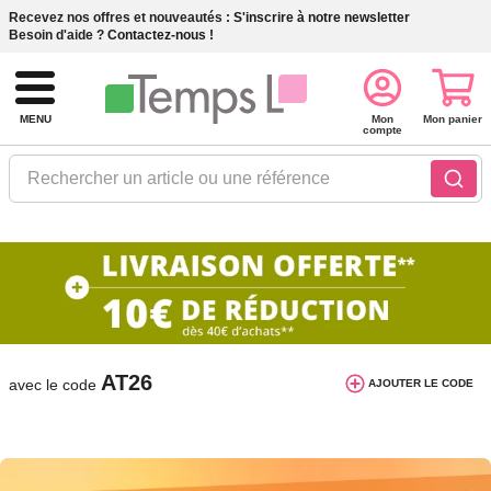
Recevez nos offres et nouveautés :
S'inscrire à notre newsletter
Besoin d'aide ?
Contactez-nous !
MENU
Mon
Mon panier
compte
Rechercher un article ou une référence
10€ de réduction dès 40€ d'achat. Offre
valable du 03/08/2026 au 12/08/2026.
AT26
avec le code
AJOUTER LE CODE
Petits