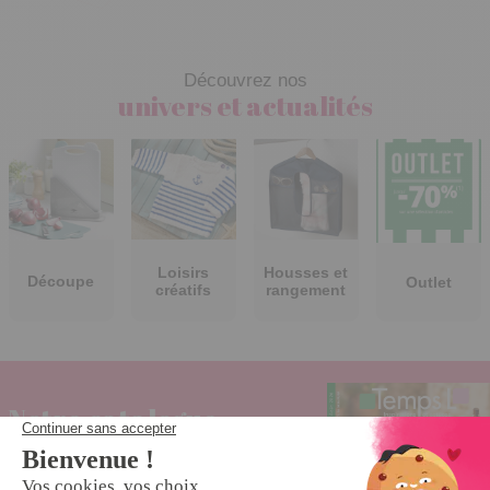
Découvrez nos
univers et actualités
Loisirs
Housses et
Découpe
Outlet
créatifs
rangement
Notre catalogue
Produits exclusifs et astucieux tous les mois !
Découvrez vite notre prochain catalogue !