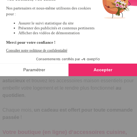
Recevez le catalogue
Accessoires utiles et
astucieux pour la maison
Découvrez une large sélection d’
objets pratiques et
astucieux
et trouvez les accessoires maison essentiels pour
embellir votre logement et le rendre plus fonctionnel
au
quotidien
.
Chaque mois,
un cadeau est offert pour toute commande
passée
!
Votre boutique (en ligne) d’accessoires cuisine,