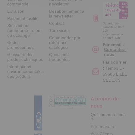
commande
newsletter
Service
Téléphone
0.50€ /
:
0892 461
Livraison
Désabonnement à
min
+ prix
461
la newsletter
appel
Paiement facilité
Contact
Du lundi au
Satisfait ou
samedi de 8h à
remboursé, retour
1ère visite
20h
et le dimanche
ou échange
Commander par
de 9h à 13h
Codes
référence
Par email :
promotionnels
catalogue
Contactez-
nous
Glossaire des
Questions
produits chimiques
fréquentes
Par courrier
Informations
:
Temps L -
environnementales
59685 LILLE
des produits
CEDEX 9
A propos de
nous
Qui sommes-nous
?
Partenariats
Avis Clients