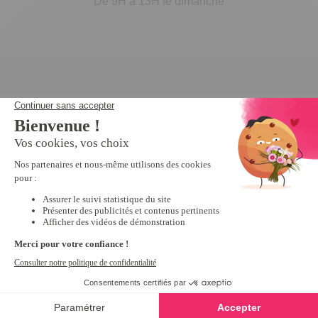
De 9H à 13H le dimanche
Inscrivez-vous à notre
newsletter
10€ offerts
dès 30€ d’achats - condition dans votre e-mail de confirmation
Recevez nos nouveautés et avantages exclusifs par email
Je
m’inscris