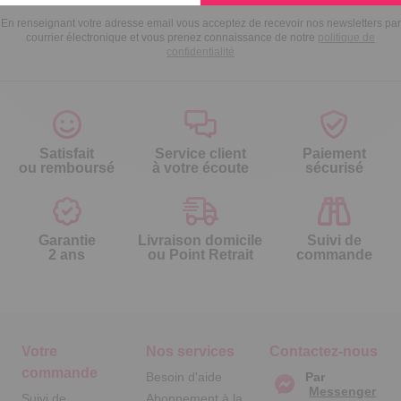
En renseignant votre adresse email vous acceptez de recevoir nos newsletters par
courrier électronique et vous prenez connaissance de notre
politique de
confidentialité
Satisfait
Service client
Paiement
ou remboursé
à votre écoute
sécurisé
Garantie
Livraison domicile
Suivi de
2 ans
ou Point Retrait
commande
Votre
Nos services
Contactez-nous
commande
Besoin d'aide
Par
Messenger
Suivi de
Abonnement à la