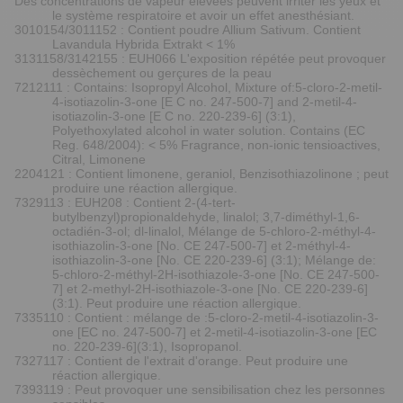
Des concentrations de vapeur élevées peuvent irriter les yeux et
le système respiratoire et avoir un effet anesthésiant.
3010154/3011152 : Contient poudre Allium Sativum. Contient
Lavandula Hybrida Extrakt < 1%
3131158/3142155 : EUH066 L'exposition répétée peut provoquer
dessèchement ou gerçures de la peau
7212111 : Contains: Isopropyl Alcohol, Mixture of:5-cloro-2-metil-
4-isotiazolin-3-one [E C no. 247-500-7] and 2-metil-4-
isotiazolin-3-one [E C no. 220-239-6] (3:1),
Polyethoxylated alcohol in water solution. Contains (EC
Reg. 648/2004): < 5% Fragrance, non-ionic tensioactives,
Citral, Limonene
2204121 : Contient limonene, geraniol, Benzisothiazolinone ; peut
produire une réaction allergique.
7329113 : EUH208 : Contient 2-(4-tert-
butylbenzyl)propionaldehyde, linalol; 3,7-diméthyl-1,6-
octadién-3-ol; dl-linalol, Mélange de 5-chloro-2-méthyl-4-
isothiazolin-3-one [No. CE 247-500-7] et 2-méthyl-4-
isothiazolin-3-one [No. CE 220-239-6] (3:1); Mélange de:
5-chloro-2-méthyl-2H-isothiazole-3-one [No. CE 247-500-
7] et 2-methyl-2H-isothiazole-3-one [No. CE 220-239-6]
(3:1). Peut produire une réaction allergique.
7335110 : Contient : mélange de :5-cloro-2-metil-4-isotiazolin-3-
one [EC no. 247-500-7] et 2-metil-4-isotiazolin-3-one [EC
no. 220-239-6](3:1), Isopropanol.
7327117 : Contient de l'extrait d'orange. Peut produire une
réaction allergique.
7393119 : Peut provoquer une sensibilisation chez les personnes