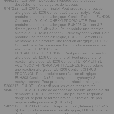
4648218 : EUH066 – L’exposition répétée peut provoquer
dessèchement ou gerçures de la peau.
8747222 : EUH208 Contient linalol. Peut produire une réaction
allergique. EUH208 Contient acétate de linalyle. Peut
produire une réaction allergique. ContienT cineol , EUH208
Contient ALLYL CYCLOHEXYLPROPIONATE. Peut
produire une réaction allergique, EUH208 Contient 3,7-
dimethylnona-1,6-dien-3-ol. Peut produire une réaction
allergique, EUH208 Contient 2,6-dimethylhept-5-enal. Peut
produire une réaction allergique, EUH208 Contient (±)-
Menthone. Peut produire une réaction allergique, EUH208
Contient beta-Damascenone. Peut produire une réaction
allergique, EUH208 Contient
PENTAMETHYLHEPTENONE. Peut produire une réaction
allergique, EUH208 Contient nerol. Peut produire une
réaction allergique, EUH208 Contient TETRAMETHYL
ACETYLOCTAHYDRONAPHTHALENES. Peut produire
une réaction allergique, EUH208 Contient CITRUS
PROPANOL. Peut produire une réaction allergique,
EUH208 Contient 3-(3,4-methylenedioxyphenyl)-2-
methylpropanal. Peut produire une réaction allergique
5200217 : EUH071 - Corrosif pour les voies respiratoires
9840190 : EUH210 - Fiche de données de sécurité disponible sur
demande. EUH210 Attention! Une poussière respirable
dangereuse peut se former lors de l’utilisation. Ne pas
respirer cette poussière. (EUH 212)
5405212 : EUH208 - Contient (R)-p-mentha-1,8-diène (5989-27-
5). Peut produire une réaction allergique, EUH210 - Fiche