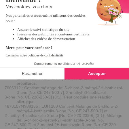
ACETYLOCTAHYDRONAPHTHALENES. Peut provoquer
une réaction allergique. EUH208 - Contient
CITRONELLOL. Peut provoquer une réaction allergique.
EUH208 - Contient Methyl cinnamate. Peut provoquer une
réaction allergique.
2013498/ 3997491 : EUH 208 Contient benzisothiazolinone et
CMIT/MIT. Peut produire une réaction allergique. EUH 210
Fiche de données de sécurité disponible sur demande.
6159198/6160196/6161194 : EUH 208 - Contient 2-octyl-2H-
isothiazole-3-one, 5-chloro-2-méthyl-2H-isothiazol-3-one;
2-methyl-2H-isothiazol-3-one (3:1). Peut produire une
réaction allergique.
6179196 : EUH208 Contient 2-octyl-2H-isothiazole-3-one, 5-
chloro-2-méthyl-2H-isothiazol-3-one; 2-methyl-2H-
isothiazol-3-one (3:1). Peut produire une réaction
allergique. - EUH211 Attention! Des gouttelettes
respirables dangereuses peuvent se former lors de la
pulvérisation. Ne pas respirer les aérosols ni les
brouillards.
7606312 : Contient mélange de: 5-chloro-2-méthyl-2H-isothiazol-
3-one [No. CE 247-500-7]; 2-methyl-2Hisothiazol-
3-one [No. CE 220-239-6] (3:1). Peut produire une réaction
allergique.
4678157/4989155 : EUH 208 Contient Mélange de 5-chloro-2-
méthyl-4-isothiazolin-3-one [No. CE 247-500-7] et
2-méthyl-4-isothiazolin-3-one [No. CE 220-239-6] (3:1); Mélange
de: 5-chloro-2-méthyl-2H-isothiazole-3-one [No.
CE 247-500-7] et 2-methyl-2H-isothiazole-3-one [No. CE 220-