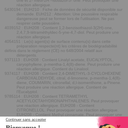
one et 2- metil-2H –isotiazol-3- one. Peut provoquer une
réaction allergique.
5430194 : EUH210 : Fiche de données de sécurité disponible sur
demande. EUH212 : Attention: Une poussière respirable
dangereuse peut se former lors de l'utilisation. Ne pas
respirer cette poussière.
4039152 : EUH208 : Contient 1,2-benzisothiazol-3(2H)-one,
2,4,7,9-tétraméthyldec-5-yne-4,7-diol. Peut produire une
réaction allergique.
4054151 : Le(s) agent(s) de surface contenu(s) dans cette
préparation respecte(nt) les critères de biodégradabilité
définis dans le règlement (CE) no 648/2004 relatif aux
détergents.
9371113 : EUH208 : Contient Linalyl acetate, EUCALYPTOL,
caryophyllene, p-mentha-1,4(8)-diene. Peut produire une
réaction allergique. Contient du Linalool.
9374117 : EUH208 : Contient 2,4-DIMETHYL-3-CYCLOHEXENE
CARBOXALDEHYDE, citral, d-limonene, p-mentha-1,4(8)-
diene, COUMARIN, citronellal, d,l-isomenthone, a-Pinene.
Peut produire une réaction allergique. Contient de
l'Eucalyptol.
9785114 : EUH208 : Contient TETRAMETHYL
ACETYLOCTAHYDRONAPHTHALENES. Peut provoquer
une réaction allergique. EUH208 - Contient
CITRONELLOL. Peut provoquer une réaction allergique.
EUH208 - Contient Methyl cinnamate. Peut provoquer une
réaction allergique.
9138124 : EUH208 - Contient TETRAMETHYL