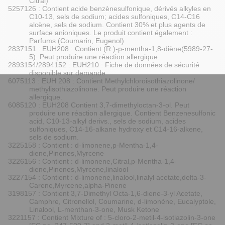
Citral)
5257126 : Contient acide benzènesulfonique, dérivés alkyles en
C10-13, sels de sodium; acides sulfoniques, C14-C16
alcène, sels de sodium. Contient 30% et plus agents de
surface anioniques. Le produit contient également :
Parfums (Coumarin, Eugenol)
2837151 : EUH208 : Contient (R )-p-mentha-1,8-diène(5989-27-
5). Peut produire une réaction allergique.
2893154/2894152 : EUH210 : Fiche de données de sécurité
disponible sur demande
6075113 : EUH 208 : Contient Methylchloroisothiazolinone/
methylisothiazolinone. Peut produire une réaction
allergique.
6085120 : EUH208 Contient 3,7-dimethyloctan-3-ol. Peut
produire une réaction allergique. Contient Benzenesulfonic
acid, C10-13-alkyl derivs., sels de sodium, acides
sulfoniques, C14-16-alkane hydroxy et C14-16-alkene,
sels de sodium.
3225158 : Contient : d-limonene,p-Mentha-1,4-
diene,Pinenes,Myrcene
3226156 : Contient : d-limonene,Citral,p-Mentha-1,4-
diene,Pinenes,Myrcene,linalool
3227154 : Contient : d-limonene,linalool,linalyl acetate,delta-3-
Carene,Myrcene,alpha-Pinene
3198157 : Contient 3,7-Dimethyl Octa-1,6-diene-3-yl Acetate,
Camphre, Citronellol, Coumarine, d-limonène, Eucalyptole,
Linalool, L-menthan-3-one, Musk Ketone
3221157 : Contient Mixture of : 5-cloro-2-metil-4-isotiazolin-3-one