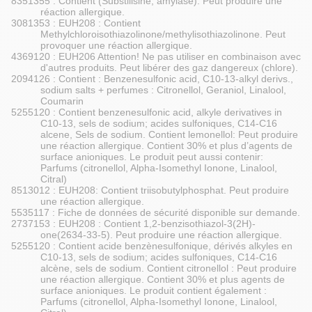
8351355 : Contient (Substilisine; amylase). Peut produire une
réaction allergique.
3081353 : EUH208 : Contient
Methylchloroisothiazolinone/methylisothiazolinone. Peut
provoquer une réaction allergique.
4369120 : EUH206 Attention! Ne pas utiliser en combinaison avec
d'autres produits. Peut libérer des gaz dangereux (chlore).
2094126 : Contient : Benzenesulfonic acid, C10-13-alkyl derivs.,
sodium salts + perfumes : Citronellol, Geraniol, Linalool,
Coumarin
5255120 : Contient benzenesulfonic acid, alkyle derivatives in
C10-13, sels de sodium; acides sulfoniques, C14-C16
alcene, Sels de sodium. Contient lemonellol: Peut produire
une réaction allergique. Contient 30% et plus d’agents de
surface anioniques. Le produit peut aussi contenir:
Parfums (citronellol, Alpha-Isomethyl Ionone, Linalool,
Citral)
8513012 : EUH208: Contient triisobutylphosphat. Peut produire
une réaction allergique.
5535117 : Fiche de données de sécurité disponible sur demande.
2737153 : EUH208 : Contient 1,2-benzisothiazol-3(2H)-
one(2634-33-5). Peut produire une réaction allergique.
5255120 : Contient acide benzènesulfonique, dérivés alkyles en
C10-13, sels de sodium; acides sulfoniques, C14-C16
alcène, sels de sodium. Contient citronellol : Peut produire
une réaction allergique. Contient 30% et plus agents de
surface anioniques. Le produit contient également :
Parfums (citronellol, Alpha-Isomethyl Ionone, Linalool,