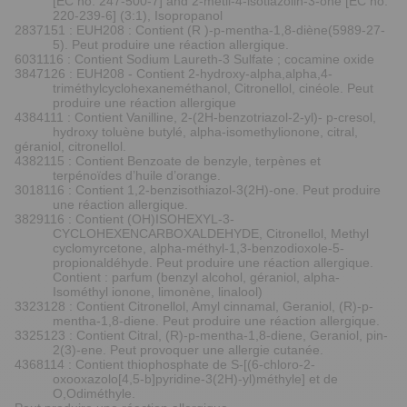
[EC no. 247-500-7] and 2-metil-4-isotiazolin-3-one [EC no.
220-239-6] (3:1), Isopropanol
2837151 : EUH208 : Contient (R )-p-mentha-1,8-diène(5989-27-
5). Peut produire une réaction allergique.
6031116 : Contient Sodium Laureth-3 Sulfate ; cocamine oxide
3847126 : EUH208 - Contient 2-hydroxy-alpha,alpha,4-
triméthylcyclohexaneméthanol, Citronellol, cinéole. Peut
produire une réaction allergique
4384111 : Contient Vanilline, 2-(2H-benzotriazol-2-yl)- p-cresol,
hydroxy toluène butylé, alpha-isomethylionone, citral,
géraniol, citronellol.
4382115 : Contient Benzoate de benzyle, terpènes et
terpénoïdes d’huile d’orange.
3018116 : Contient 1,2-benzisothiazol-3(2H)-one. Peut produire
une réaction allergique.
3829116 : Contient (OH)ISOHEXYL-3-
CYCLOHEXENCARBOXALDEHYDE, Citronellol, Methyl
cyclomyrcetone, alpha-méthyl-1,3-benzodioxole-5-
propionaldéhyde. Peut produire une réaction allergique.
Contient : parfum (benzyl alcohol, géraniol, alpha-
Isométhyl ionone, limonène, linalool)
3323128 : Contient Citronellol, Amyl cinnamal, Geraniol, (R)-p-
mentha-1,8-diene. Peut produire une réaction allergique.
3325123 : Contient Citral, (R)-p-mentha-1,8-diene, Geraniol, pin-
2(3)-ene. Peut provoquer une allergie cutanée.
4368114 : Contient thiophosphate de S-[(6-chloro-2-
oxooxazolo[4,5-b]pyridine-3(2H)-yl)méthyle] et de
O,Odiméthyle.