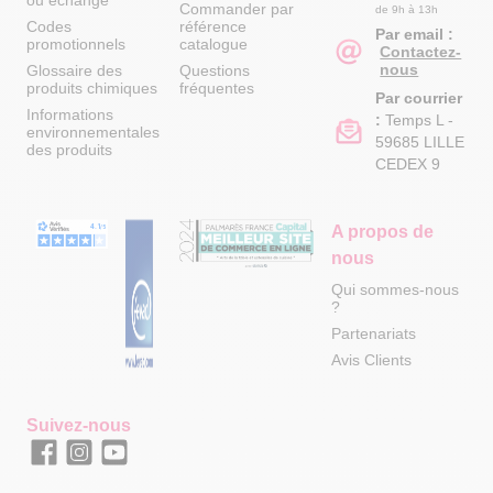
ou échange
Commander par
de 9h à 13h
Codes
référence
Par email :
promotionnels
catalogue
Contactez-
nous
Glossaire des
Questions
produits chimiques
fréquentes
Par courrier
Informations
:
Temps L -
environnementales
59685 LILLE
des produits
CEDEX 9
A propos de
nous
Qui sommes-nous
?
Partenariats
Avis Clients
Suivez-nous