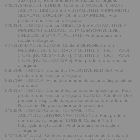
239-6] (3:1). Peut produire une réaction allergique.
4297172/4296174 : EUH208: Contient LINALOOL, LINALYL
ACETATE, BIS(1,2,2,6,6-PENTAMETHYL-4-PIPERIDYL)
SEBACATE, EUCALYPTOL et BETA-PINENE. Peut
produire une réaction allergique.
4298170 : EUH208: Contient BIS(1,2,2,6,6-PENTAMETHYL-4-
PIPERIDYL) SEBACATE, BETA-CARYOPHYLLENE,
LINALOOL et LINALYL ACETATE. Peut produire une
réaction allergique.
4275178/4276176: EUH208: Contient GERANIOL et un
MELANGE DE: 5-CHLORO-2-METHYL-2H-ISOTHIAZOL-
3-ONE [NO.CE 247-500-7]; 2-METHYL-2H-ISOTHIAZOL-
3-ONE [NO. CE 220-239-6]. Peut produire une réaction
allergique.
6605190 : EUH208 : Contient C.I REACTIVE RED 250. Peut
produire une réaction allergique.
6627194 : EUH210 : Fiche de données de sécurité disponible sur
demande.
5296157 : EUH205 : Contient des composés époxydiques. Peut
produire une réaction allergique. EUH212 : Attention! Une
poussière respirable dangereuse peut se former lors de
l’utilisation. Ne pas respirer cette poussière.
1428226 : EUH208 Contient TETRAMETHYL
ACETYLOCTAHYDRONAPHTHALENES. Peut produire
une réaction allergique. EUH208 Contient 4-tert-
butylcyclohexyl acetate. Peut produire une réaction
allergique.
5414156/5415153 : Contient masse de réaction de: 5-chloro-2-