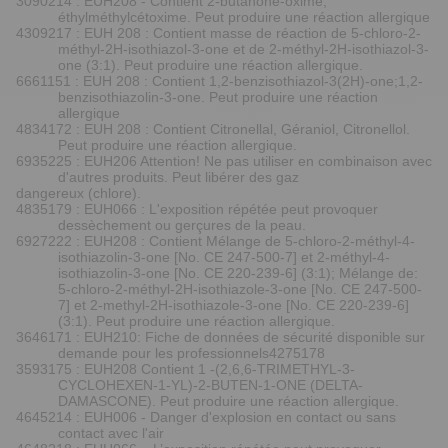
3090214 : EUH208 - Contient 2-butanone-oxime,
éthylméthylcétoxime. Peut produire une réaction allergique
4309217 : EUH 208 : Contient masse de réaction de 5-chloro-2-
méthyl-2H-isothiazol-3-one et de 2-méthyl-2H-isothiazol-3-
one (3:1). Peut produire une réaction allergique.
6661151 : EUH 208 : Contient 1,2-benzisothiazol-3(2H)-one;1,2-
benzisothiazolin-3-one. Peut produire une réaction
allergique
4834172 : EUH 208 : Contient Citronellal, Géraniol, Citronellol.
Peut produire une réaction allergique.
6935225 : EUH206 Attention! Ne pas utiliser en combinaison avec
d'autres produits. Peut libérer des gaz
dangereux (chlore).
4835179 : EUH066 : L'exposition répétée peut provoquer
dessèchement ou gerçures de la peau.
6927222 : EUH208 : Contient Mélange de 5-chloro-2-méthyl-4-
isothiazolin-3-one [No. CE 247-500-7] et 2-méthyl-4-
isothiazolin-3-one [No. CE 220-239-6] (3:1); Mélange de:
5-chloro-2-méthyl-2H-isothiazole-3-one [No. CE 247-500-
7] et 2-methyl-2H-isothiazole-3-one [No. CE 220-239-6]
(3:1). Peut produire une réaction allergique.
3646171 : EUH210: Fiche de données de sécurité disponible sur
demande pour les professionnels4275178
3593175 : EUH208 Contient 1 -(2,6,6-TRIMETHYL-3-
CYCLOHEXEN-1-YL)-2-BUTEN-1-ONE (DELTA-
DAMASCONE). Peut produire une réaction allergique.
4645214 : EUH006 - Danger d'explosion en contact ou sans
contact avec l'air