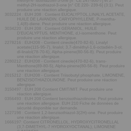
méthyl-4- isothiazolin-3-one [n° CE 247-500-7] et 2-
méthyl-2H-isothiazol-3-one [n° CE 220- 239-6] (3:1). Peut
produire une réaction allergique.
3032224 : EUH 208 : Contient EUCALYPTOL,LINALYL ACETATE,
HUILE DE LAVANDIN, CARYOPHYLLENE, P-mentha-
1,4(8)-diene. Peut produire une réaction allergique.
3034220 : EUH 208 : Contient GERANIOL, HUILE
D'EUCALYPTUS, MENTHONE, d,I-isomenthone. Peut
produire une réaction allergique.
2278216 : EUH208 - Contient cineole(470-82-6), Linalyl
acetate(115-95-7), linalol; 3,7-diméthyl-1,6-octadién-3-ol;
dl-linalol(78-70-6), Alpha-pinene(80-56-8). Peut produire
une réaction allergique.
2280212 : EUH208 - Contient cineole(470-82-6), trans-
Menthone(89-80-5), Alpha-pinene(80-56-8). Peut produire
une réaction allergique.
2015212 : EUH208 - Contient Triisobutyl phosphate, LIMONENE,
BENZISOTHIAZOLINONE. Peut produire une réaction
allergique.
3150497 : EUH 208 Contient CMIT/MIT. Peut produire une
réaction allergique.
0356493 : EUH 208 Contient benzisothiazolinone. Peut produire
une réaction allergique. EUH 210 Fiche de données de
sécurité disponible sur demande.
1227198 : Contient 1,2-benzisothiazol-3(2H)-one. Peut produire
une réaction allergique.
1666197: Contient CITRONELLOL, HYDROXYCITRONELLAL
(3,7-DIMETHYL-7 HYDROXYOCTANAL), LIMONENE