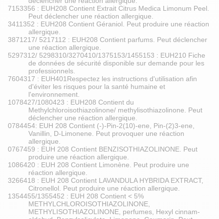
déclencher une réaction allergique.
7153356 : EUH208 Contient Extrait Citrus Medica Limonum Peel.
Peut déclencher une réaction allergique.
3411352 : EUH208 Contient Géraniol. Peut produire une réaction
allergique.
3871217/ 5217112 : EUH208 Contient parfums. Peut déclencher
une réaction allergique.
5297312/ 5298310/3270410/1375153/1455153 : EUH210 Fiche
de données de sécurité disponible sur demande pour les
professionnels.
7604317 : EUH401Respectez les instructions d'utilisation afin
d'éviter les risques pour la santé humaine et
l'environnement.
1078427/1080423 : EUH208 Contient du
Methylchloroisothiazolinone/ methylisothiazolinone. Peut
déclencher une réaction allergique.
0784454: EUH 208 Contient (-)-Pin-2(10)-ene, Pin-(2)3-ene,
Vanillin, D-Limonene. Peut provoquer une réaction
allergique.
0767459 : EUH 208 Contient BENZISOTHIAZOLINONE. Peut
produire une réaction allergique.
1086420 : EUH 208 Contient Limonène. Peut produire une
réaction allergique.
3266418 : EUH 208 Contient LAVANDULA HYBRIDA EXTRACT,
Citronellol. Peut produire une réaction allergique.
1354455/1355452 : EUH 208 Contient < 5%
METHYLCHLOROISOTHIAZOLINONE,
METHYLISOTHIAZOLINONE, perfumes, Hexyl cinnam-