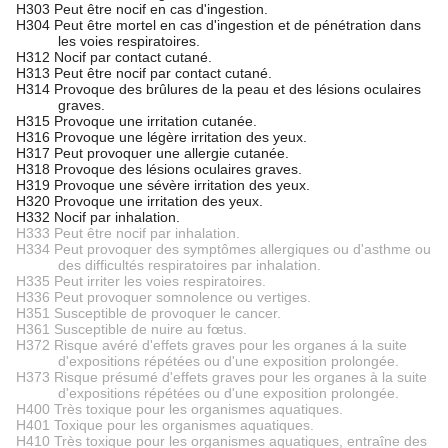
H303 Peut être nocif en cas d'ingestion.
H304 Peut être mortel en cas d'ingestion et de pénétration dans
les voies respiratoires.
H312 Nocif par contact cutané.
H313 Peut être nocif par contact cutané.
H314 Provoque des brûlures de la peau et des lésions oculaires
graves.
H315 Provoque une irritation cutanée.
H316 Provoque une légère irritation des yeux.
H317 Peut provoquer une allergie cutanée.
H318 Provoque des lésions oculaires graves.
H319 Provoque une sévère irritation des yeux.
H320 Provoque une irritation des yeux.
H332 Nocif par inhalation.
H333 Peut être nocif par inhalation.
H334 Peut provoquer des symptômes allergiques ou d'asthme ou
des difficultés respiratoires par inhalation.
H335 Peut irriter les voies respiratoires.
H336 Peut provoquer somnolence ou vertiges.
H351 Susceptible de provoquer le cancer.
H361 Susceptible de nuire au fœtus.
H372 Risque avéré d'effets graves pour les organes á la suite
d'expositions répétées ou d'une exposition prolongée.
H373 Risque présumé d'effets graves pour les organes à la suite
d'expositions répétées ou d'une exposition prolongée.
H400 Très toxique pour les organismes aquatiques.
H401 Toxique pour les organismes aquatiques.
H410 Très toxique pour les organismes aquatiques, entraîne des