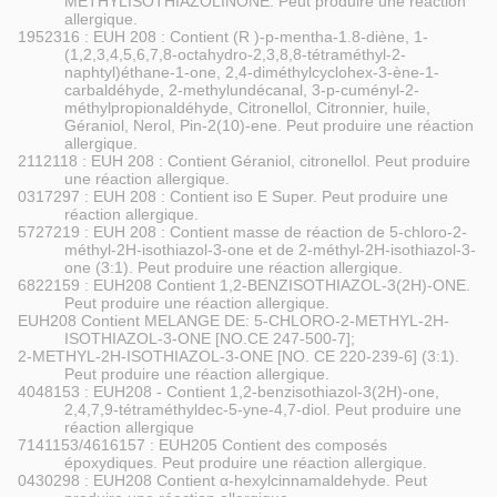
METHYLISOTHIAZOLINONE. Peut produire une réaction
allergique.
1952316 : EUH 208 : Contient (R )-p-mentha-1.8-diène, 1-
(1,2,3,4,5,6,7,8-octahydro-2,3,8,8-tétraméthyl-2-
naphtyl)éthane-1-one, 2,4-diméthylcyclohex-3-ène-1-
carbaldéhyde, 2-methylundécanal, 3-p-cuményl-2-
méthylpropionaldéhyde, Citronellol, Citronnier, huile,
Géraniol, Nerol, Pin-2(10)-ene. Peut produire une réaction
allergique.
2112118 : EUH 208 : Contient Géraniol, citronellol. Peut produire
une réaction allergique.
0317297 : EUH 208 : Contient iso E Super. Peut produire une
réaction allergique.
5727219 : EUH 208 : Contient masse de réaction de 5-chloro-2-
méthyl-2H-isothiazol-3-one et de 2-méthyl-2H-isothiazol-3-
one (3:1). Peut produire une réaction allergique.
6822159 : EUH208 Contient 1,2-BENZISOTHIAZOL-3(2H)-ONE.
Peut produire une réaction allergique.
EUH208 Contient MELANGE DE: 5-CHLORO-2-METHYL-2H-
ISOTHIAZOL-3-ONE [NO.CE 247-500-7];
2-METHYL-2H-ISOTHIAZOL-3-ONE [NO. CE 220-239-6] (3:1).
Peut produire une réaction allergique.
4048153 : EUH208 - Contient 1,2-benzisothiazol-3(2H)-one,
2,4,7,9-tétraméthyldec-5-yne-4,7-diol. Peut produire une
réaction allergique
7141153/4616157 : EUH205 Contient des composés
époxydiques. Peut produire une réaction allergique.
0430298 : EUH208 Contient α-hexylcinnamaldehyde. Peut