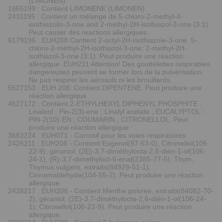
(LIMONEN)
1665199 : Contient LIMONENE (LIMONEN)
2431195 : Contient un mélange de 5-chloro-2-methyl-4-
isothiazolin-3-one and 2-methyl-2H-isothiazol-3-one (3:1).
Peut causer des reactions allergiques.
6179196 : EUH208 Contient 2-octyl-2H-isothiazole-3-one, 5-
chloro-2-méthyl-2H-isothiazol-3-one; 2-methyl-2H-
isothiazol-3-one (3:1). Peut produire une réaction
allergique. EUH211 Attention! Des gouttelettes respirables
dangereuses peuvent se former lors de la pulvérisation.
Ne pas respirer les aérosols ni les brouillards.
5627153 : EUH 208: Contient DIPENTENE. Peut produire une
réaction allergique
4527172 : Contient 2-ETHYLHEXYL DIPHENYL PHOSPHITE ;
Linalool ; Pin-2(3)-ene ; Linalyl acetate ; EUCALYPTOL ;
PIN-2(10)-EN ; COUMARIN ; CITRONELLOL. Peut
produire une réaction allergique
3683224 : EUH071 - Corrosif pour les voies respiratoires
2426211 : EUH208 - Contient Eugenol(97-53-0), Citronellol(106-
22-9), géraniol; (2E)-3,7-diméthylocta-2,6-dién-1-ol(106-
24-1), (R)-3,7-dimethyloct-6-enal(2385-77-5), Thym,
Thymus vulgaris, extraits(84929-51-1),
Cinnamaldehyde(104-55-2). Peut produire une réaction
allergique.
2428217 : EUH208 - Contient Menthe poivree, extraits(84082-70-
2), géraniol; (2E)-3,7-diméthylocta-2,6-dién-1-ol(106-24-
1), Citronellol(106-22-9). Peut produire une réaction
allergique.