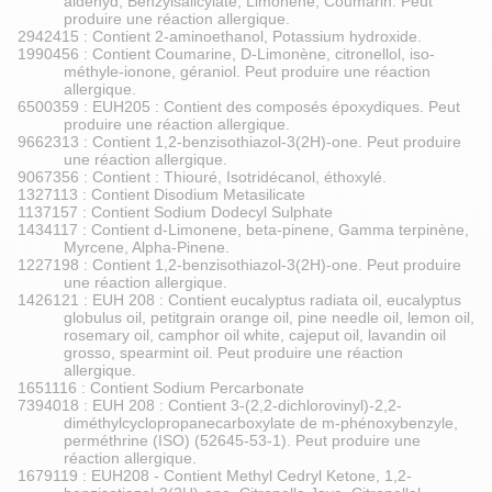
aldehyd, Benzylsalicylate, Limonene, Coumarin. Peut
produire une réaction allergique.
2942415 : Contient 2-aminoethanol, Potassium hydroxide.
1990456 : Contient Coumarine, D-Limonène, citronellol, iso-
méthyle-ionone, géraniol. Peut produire une réaction
allergique.
6500359 : EUH205 : Contient des composés époxydiques. Peut
produire une réaction allergique.
9662313 : Contient 1,2-benzisothiazol-3(2H)-one. Peut produire
une réaction allergique.
9067356 : Contient : Thiouré, Isotridécanol, éthoxylé.
1327113 : Contient Disodium Metasilicate
1137157 : Contient Sodium Dodecyl Sulphate
1434117 : Contient d-Limonene, beta-pinene, Gamma terpinène,
Myrcene, Alpha-Pinene.
1227198 : Contient 1,2-benzisothiazol-3(2H)-one. Peut produire
une réaction allergique.
1426121 : EUH 208 : Contient eucalyptus radiata oil, eucalyptus
globulus oil, petitgrain orange oil, pine needle oil, lemon oil,
rosemary oil, camphor oil white, cajeput oil, lavandin oil
grosso, spearmint oil. Peut produire une réaction
allergique.
1651116 : Contient Sodium Percarbonate
7394018 : EUH 208 : Contient 3-(2,2-dichlorovinyl)-2,2-
diméthylcyclopropanecarboxylate de m-phénoxybenzyle,
perméthrine (ISO) (52645-53-1). Peut produire une
réaction allergique.
1679119 : EUH208 - Contient Methyl Cedryl Ketone, 1,2-