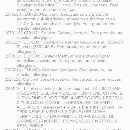
benzisotiazol-3(2H)-one, Citronella Java, Citronellal,
Eucalyptus Globulus Oil, citral, Pine oil, Limonene. Peut
produire une réaction allergique.
1375153 : EUH 208 Contient : Sébaçate de bis(1,2,2,6,6-
pentaméthyl-4-pipéridyle), sébaçate de méthyle et de
1,2,2,6,6-pentaméthyl-4-pipéridyle. Peut produire une
réaction allergique.
1678119/1679117 : Contient Geranyl acetate : Peut produire une
réaction allergique.
1801117 : EUH208 : Contient (R )-p-mentha-1,8-diène (5989-27-
5), citral (5392-40-5). Peut produire une réaction
allergique.
1960111 : EUH208: Contient Methylchloroisothiazolinone/
methylisothiazolinone. Peut produire une réaction
allergique.
7385016 : EUH208: Contient Limonene. Peut produire une
réaction allergique.
2154110: Contient Geranyl acetate : Peut produire une réaction
allergique.
2368116 : L‘huile essentielle de citron contient : DL-LIMONENE
(RACEMIC), L-BETA-PINENE, G-TERPINENE, CITRAL, L-
ALPHA-PINENE, MYRCENE, 4-METHYLIDEN-1-PROPAN-
2-YLBICYCLO HEXANE, TERPINOLENE, GERANYL
ACETATE; L‘huile essentielle de l‘arbre à thé contient : G-
TERPINENE, P-MENTA-1,3-DIENE (SEE ALPHA-
TERPINENE), L-ALPHA PINENE, TERPINOLENE, DL-
LIMONENE (RACEMIC), P CYMENE, EUCALYPTOL, L-
BETA-PINENE