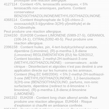
provoquer une réaction allergique.
4127114 : Contient <5%, tensioactifs anioniques, < 5%
tensioactifs non-anioniques, parfums. Contient
conservateur
BENZISOTHIAZOLINONE/METHYLISOTHIAZOLINONE.
4368114 : Contient thiophosphate de S-[(6-chloro-2-
oxooxazolo[4,5-b]pyridine-3(2H)-yl)méthyle] et de
O,Odiméthyle.
Peut produire une réaction allergique.
2244150 : EUH208 Contient LIMONENE (5989-27-5), GERANIOL
(106-24-1), CITRAL(5392-40-5). Peut produire une
réaction allergique.
2396158 : Contient huiles, pin, 4-tert-butylcyclohexyl acetate,
dipentène (Limonène), (R)-p-mentha-1,8-diene
(Limonène) REGLEMENTATION (EU) No 528/2012,
Contient biocides: 2-methyl-2H-isothiazol-3-one
(METHYLISOTHIAZOLINONE) - conservateurs ; acide
citrique - Désinfectant et algicides n'est pas destiné à une
application directe sur les humains ou les animaux,
Contient (Reg.EC 648/2004): < 5% 2-methyl-2H-isothiazol-
3-one (METHYLISOTHIAZOLINONE), 1,2-benzisotiazol-
3(2H)-one (BENZISOTHIAZOLINO, parfums, non-ionic
surfactants, dipentène (redirect to d-limonène + l-
limonène), (R)-p-mentha-1,8-diene;d-limonène
(LIMONENE).
2441152 : EUH208 - Contient long chain alkenyl amide. Peut
produire une réaction allergique. EUH044 - Risque
d'explosion si chauffé en ambiance confinée.