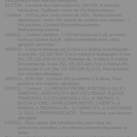
Peut produire une réaction allergique.
2217156 : Contient des hydrocarbures, C9-C10, N-alcanes,
Isoalcanes, Cycliques moins de 2% d'aromatiques.
Contient : 15% ou plus, mais moins de 30% : Hydrocarbures
aliphatiques; moins 5% agents de surface non ioniques, <
5% parfums, Contient Benzisothiazolinone,
Methylisothiazolinone.
4384111 : Contient Vanilline, 2-(2H-benzotriazol-2-yl)- p-cresol,
hydroxy toluène butylé, alpha-isomethylionone, citral,
géraniol, citronellol.
4993119 : Contient Mélange de 5-chloro-2-méthyl-4-isothiazolin-
3-one [No. CE 247-500-7] et 2-méthyl-4-isothiazolin-3-one
[No. CE 220-239-6] (3:1); Mélange de: 5-chloro-2-méthyl-
2H-isothiazole-3-one [No. CE 247-500-7] et 2-methyl-2H-
isothiazole-3-one [No. CE 220-239-6] (3:1). Peut produire
une réaction allergique.
4995114 : EUH 208 : Contient (R)-p-mentha-1,8-diène. Peut
produire une réaction allergique.
5519111 : Contient : 1,2-BENZOPYRONE; 6-OCTEN-1-OL,3,7-
DIMETHYL; ACETATO P-T-BUT-CICLOEXILE; 4-(2,6,6-
TRIMETHYL-2-CYCLOHEXEN-1-YL) -3- METHYL-3-
BUTEN-2- ONE ( MAIN COMPONENT); 2-PENTYL-3-
PHENYL-2-PROPEN-1-AL ; 3,7-DIMETHYL-2,6-OCTADIEN
-1- OLO; 2-PROPENOIC ACID : Peut produire une réaction
allergique.
5703111 : Peut causer des irritations des yeux chez les
personnes sensibles. Les solvants peuvent dégraisser la
peau.