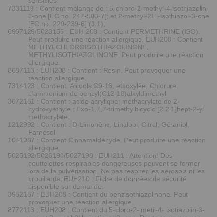
sensibles.
7331119 : Contient mélange de : 5-chloro-2-methyl-4-isothiazolin-
3-one [EC no. 247-500-7]; et 2-methyl-2H -isothiazol-3-one
[EC no. 220-239-6] (3:1);
6967129/5023155 : EUH 208 : Contient PERMETHRINE (ISO).
Peut produire une réaction allergique. EUH208 : Contient
METHYLCHLOROISOTHIAZOLINONE,
METHYLISOTHIAZOLINONE. Peut produire une réaction
allergique.
8687113 : EUH208 : Contient : Resin. Peut provoquer une
réaction allergique.
7314123 : Contient: Alcools C9-16, ethoxylée, Chlorure
d’ammonium de benzyl(C12-18)alkyldimethyl
3672151 : Contient : acide acrylique; méthacrylate de 2-
hydroxyéthyle ; Exo-1,7,7-trimethylbicyclo [2.2.1]hept-2-yl
methacrylate.
1212992 : Contient : D-Limonène, Linalool, Citral, Géraniol,
Farnésol
1041987 : Contient Cinnamaldéhyde. Peut produire une réaction
allergique.
5025192/5026190/5027198 : EUH211 : Attention! Des
gouttelettes respirables dangereuses peuvent se former
lors de la pulvérisation. Ne pas respirer les aérosols ni les
brouillards. EUH210 : Fiche de données de sécurité
disponible sur demande.
3952157 : EUH208 : Contient du benzisothiazolinone. Peut
provoquer une réaction allergique.
8772113 : EUH208 : Contient du 5-cloro-2- metil-4- isotiazolin-3-