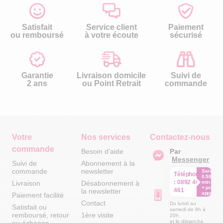
Satisfait
Service client
Paiement
ou remboursé
à votre écoute
sécurisé
Garantie
Livraison domicile
Suivi de
2 ans
ou Point Retrait
commande
Votre
Nos services
Contactez-nous
commande
Besoin d'aide
Par
Messenger
Suivi de
Abonnement à la
commande
newsletter
Service
Téléphone
0.50€ /
:
0892 461
Livraison
Désabonnement à
min
+ prix
461
la newsletter
appel
Paiement facilité
Contact
Du lundi au
Satisfait ou
samedi de 8h à
remboursé, retour
1ère visite
20h
et le dimanche