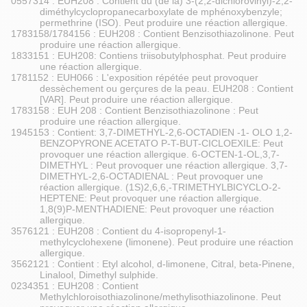
0557314 : EUH208 : Contient du (de la) 3-(2,2-dichlorovinyl)-2,2-
diméthylcyclopropanecarboxylate de mphénoxybenzyle;
permethrine (ISO). Peut produire une réaction allergique.
1783158/1784156 : EUH208 : Contient Benzisothiazolinone. Peut
produire une réaction allergique.
1833151 : EUH208: Contiens triisobutylphosphat. Peut produire
une réaction allergique.
1781152 : EUH066 : L'exposition répétée peut provoquer
dessèchement ou gerçures de la peau. EUH208 : Contient
[VAR]. Peut produire une réaction allergique.
1783158 : EUH 208 : Contient Benzisothiazolinone : Peut
produire une réaction allergique.
1945153 : Contient: 3,7-DIMETHYL-2,6-OCTADIEN -1- OLO 1,2-
BENZOPYRONE ACETATO P-T-BUT-CICLOEXILE: Peut
provoquer une réaction allergique. 6-OCTEN-1-OL,3,7-
DIMETHYL : Peut provoquer une réaction allergique. 3,7-
DIMETHYL-2,6-OCTADIENAL : Peut provoquer une
réaction allergique. (1S)2,6,6,-TRIMETHYLBICYCLO-2-
HEPTENE: Peut provoquer une réaction allergique.
1,8(9)P-MENTHADIENE: Peut provoquer une réaction
allergique.
3576121 : EUH208 : Contient du 4-isopropenyl-1-
methylcyclohexene (limonene). Peut produire une réaction
allergique.
3562121 : Contient : Etyl alcohol, d-limonene, Citral, beta-Pinene,
Linalool, Dimethyl sulphide.
0234351 : EUH208 : Contient
Methylchloroisothiazolinone/methylisothiazolinone. Peut