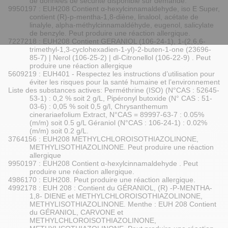
de données de sécurité disponible sur demande.
9950197 : EUH208 Contient α-hexylcinnamaldehyde, iso E Super,
contient (R)-p-mentha-1,8-diène, linalool, acétate de
linalyle, alpha-méthylcinnamaldéhyde, eugenol, salicylate
de benzyle. Peut produire une réaction allergique.
7227218 : EUH208 Contient GERANIOL (106-24-1), 1-(2,6,6-
trimethyl-1,3-cyclohexadien-1-yl)-2-buten-1-one (23696-
85-7) | Nerol (106-25-2) | dl-Citronellol (106-22-9) . Peut
produire une réaction allergique
5609219 : EUH401 - Respectez les instructions d’utilisation pour
éviter les risques pour la santé humaine et l’environnement
Liste des substances actives: Perméthrine (ISO) (N°CAS : 52645-
53-1) : 0,2 % soit 2 g/L, Pipéronyl butoxide (N° CAS : 51-
03-6) : 0,05 % soit 0,5 g/l, Chrysanthemum
cinerariaefolium Extract, N°CAS = 89997-63-7 : 0.05%
(m/m) soit 0.5 g/L Géraniol (N°CAS : 106-24-1) : 0.02%
(m/m) soit 0.2 g/L.
3764156 : EUH208 METHYLCHLOROISOTHIAZOLINONE,
METHYLISOTHIAZOLINONE. Peut produire une réaction
allergique
9950197 : EUH208 Contient α-hexylcinnamaldehyde . Peut
produire une réaction allergique.
4986170 : EUH208. Peut produire une réaction allergique.
4992178 : EUH 208 : Contient du GÉRANIOL, (R) -P-MENTHA-
1,8- DIENE et METHYLCHLOROISOTHIAZOLINONE,
METHYLISOTHIAZOLINONE. Menthe : EUH 208 Contient
du GÉRANIOL, CARVONE et
METHYLCHLOROISOTHIAZOLINONE,