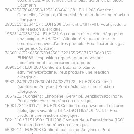
sodium salts + perfumes : Citronellol, Geraniol, Linalool,
Coumarin
7847353/7846355/4125316/4041158 : EUH 208 Contient
Citronellol, Géraniol, Citronellal. Peut produire une réaction
allergique.
2901213/ 2234417 : EUH 208 Contient CMIT/MIT. Peut produire
une réaction allergique.
1953314/0383224 : EUH031 Au contact d'un acide, dégage un
gaz toxique. EUH 206 – Attention! Ne pas utiliser en
combinaison avec d’autres produits. Peut libérer des gaz
dangereux (chlore).
7466014/5246350/5304258/1322155/2587152/8040156 :
EUH066 L'exposition répétée peut provoquer
dessèchement ou gerçures de la peau.
3090214 : EUH208 Contient 2-butanone-oxime,
éthylméthylcétoxime. Peut produire une réaction
allergique.
9963224/6073126/6074124/6373128 : EUH208 Contient
(subtilisine; Amylase).Peut déclencher une réaction
allergique.
0667212 : Contient : Limonene, Geraniol, Benzisothiazolinone.
Peut déclencher une réaction allergique
1590173/ 1591171 : EUH208 Contient des enzymes et cultures
biologiques vivantes, BENZISOTHIAZOLINONE. Peut
produire une réaction allergique.
5021316 / 7151350 : EUH208 Contient de la Perméthrine (ISO)
Peut produire une réaction allergique
5698014 : EUH208 Contient (subtilisine; Amylase). Peut