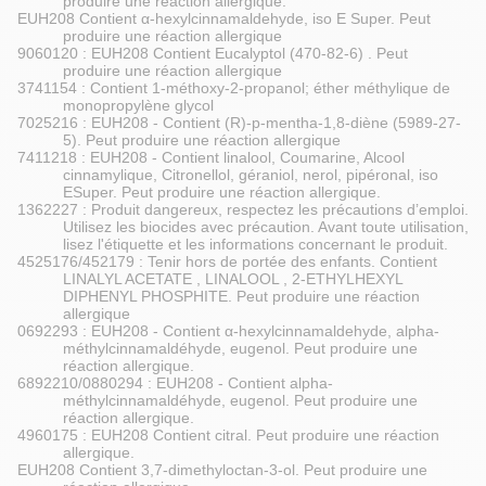
produire une réaction allergique.
EUH208 Contient α-hexylcinnamaldehyde, iso E Super. Peut
produire une réaction allergique
9060120 : EUH208 Contient Eucalyptol (470-82-6) . Peut
produire une réaction allergique
3741154 : Contient 1-méthoxy-2-propanol; éther méthylique de
monopropylène glycol
7025216 : EUH208 - Contient (R)-p-mentha-1,8-diène (5989-27-
5). Peut produire une réaction allergique
7411218 : EUH208 - Contient linalool, Coumarine, Alcool
cinnamylique, Citronellol, géraniol, nerol, pipéronal, iso
ESuper. Peut produire une réaction allergique.
1362227 : Produit dangereux, respectez les précautions d’emploi.
Utilisez les biocides avec précaution. Avant toute utilisation,
lisez l'étiquette et les informations concernant le produit.
4525176/452179 : Tenir hors de portée des enfants. Contient
LINALYL ACETATE , LINALOOL , 2-ETHYLHEXYL
DIPHENYL PHOSPHITE. Peut produire une réaction
allergique
0692293 : EUH208 - Contient α-hexylcinnamaldehyde, alpha-
méthylcinnamaldéhyde, eugenol. Peut produire une
réaction allergique.
6892210/0880294 : EUH208 - Contient alpha-
méthylcinnamaldéhyde, eugenol. Peut produire une
réaction allergique.
4960175 : EUH208 Contient citral. Peut produire une réaction
allergique.
EUH208 Contient 3,7-dimethyloctan-3-ol. Peut produire une