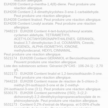
réaction allergique.
EUH208 Contient p-mentha-1,4(8)-diene. Peut produire une
réaction allergique.
EUH208 Contient 2,4-dimethylcyclohex-3-ene-1-carbaldehyde.
Peut produire une réaction allergique.
EUH208 Contient linalool. Peut produire une réaction allergique.
EUH208 Contient Linalyl acetate. Peut produire une réaction
allergique.
7948219 : EUH208 Contient 4-tert-butylcyclohexyl acetate,
cyclamen aldehyde, TETRAMETHYL
ACETYLOCTAHYDRONAPHTHALENES, GERANIOL,
linalool.3,7-dimethyloctan-3-ol, COUMARIN, Cineole,
EUGENOL, ALPHA-ISOMETHYL IONONE,
methylundecanal, HEXYL CINNAMAL.
Peut produire une réaction allergique.
5521174 : EUH208 Contient GERANIOL et Benzisothiazolinone .
Peuvent produire une réaction allergique.
Liste des substances actives: Géraniol (N°CAS : 106-24-1) : 2,70
g/L
5522172 : EUH208 Contient linalol et 1,2-benzisothiazolin-3-one.
Peut produire une réaction allergique.
7944218 : EUH208 Contient masse de réaction de 5-chloro-2-
méthyl-2H-isothiazol-3-one et de 2-méthyl-
2H-isothiazol-3-one (3:1). Peut produire une réaction allergique.
5530175 : EUH208 Contient perméthrine (ISO); 3-(2,2-
dichorovinyl)-2,2-diméthylcyclopropanecarboxylate de m-
phénoxybenzyle. Peut produire une réaction allergique.
5531173 : Contient 0,2% d'extrait de Margosa. et 0.05% d'huile