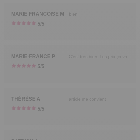
MARIE FRANCOISE
M
bien
5
/5
MARIE-FRANCE
P
C'est très bien. Les prix ça va
5
/5
THÉRÈSE
A
article me convient
5
/5