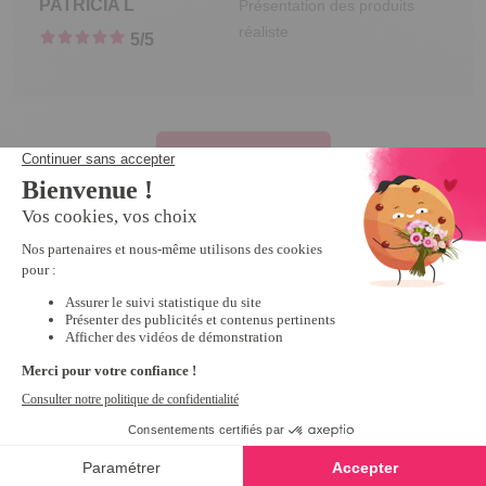
PATRICIA
L
Présentation des produits
réaliste
5
/5
Voir tous les avis
Les catégories
préférées de nos
clients