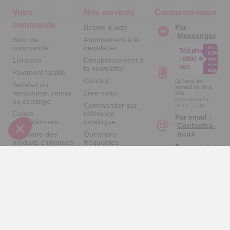
Votre
Nos services
Contactez-nous
commande
Besoin d'aide
Par
Messenger
Suivi de
Abonnement à la
commande
newsletter
Service
Téléphone
0.50€ /
:
0892 461
Livraison
Désabonnement à
min
+ prix
461
la newsletter
appel
Paiement facilité
Contact
Du lundi au
Satisfait ou
samedi de 8h à
remboursé, retour
1ère visite
20h
et le dimanche
ou échange
Commander par
de 9h à 13h
Codes
référence
Par email :
promotionnels
catalogue
Contactez-
nous
Glossaire des
Questions
produits chimiques
fréquentes
Par courrier
Informations
:
Temps L -
environnementales
59685 LILLE
des produits
CEDEX 9
A propos de
nous