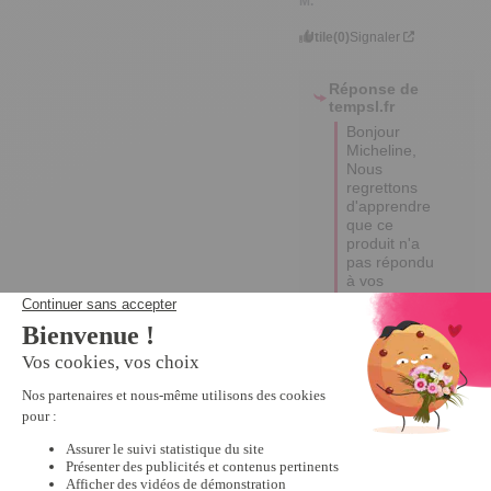
M.
Utile
(0)
Signaler
Réponse de
tempsl.fr
Bonjour 
Micheline, 

Nous 
regrettons 
d'apprendre 
que ce 
produit n'a 
pas répondu 
à vos 
attentes. 

Votre retour 
est précieux 
et nous aide 
à améliorer 
notre offre. 

Bonne 
journée,

Edina