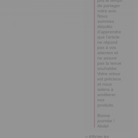
pris le temps 
de partager 
votre avis. 

Nous 
sommes 
désolés 
d’apprendre 
que l’article 
ne répond 
pas à vos 
attentes et 
ne assure 
pas la tenue 
souhaitée. 

Votre retour 
est précieux 
et nous 
aidera à 
améliorer 
nos 
produits.

Bonne 
journée !

Abdel
Afficher les