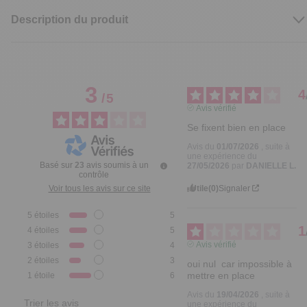
Description du produit
3
4
/
5
Avis vérifié
Se fixent bien en place
Avis du
01/07/2026
, suite à
une expérience du
Basé sur
23
avis soumis à un
27/05/2026
par
DANIELLE L.
contrôle
Utile
(0)
Signaler
Voir tous les avis sur ce site
5
étoiles
5
1
4
étoiles
5
Avis vérifié
3
étoiles
4
2
étoiles
3
oui nul  car impossible à 
mettre en place
1
étoile
6
Avis du
19/04/2026
, suite à
Trier les avis
une expérience du