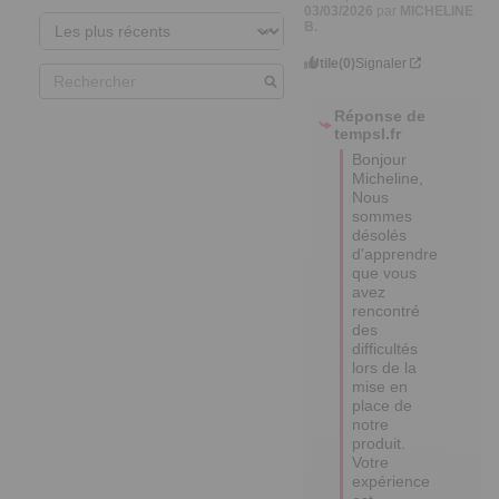
03/03/2026
par
MICHELINE
B.
Utile
(0)
Signaler
Réponse de
tempsl.fr
Bonjour 
Micheline,

Nous 
sommes 
désolés 
d'apprendre 
que vous 
avez 
rencontré 
des 
difficultés 
lors de la 
mise en 
place de 
notre 
produit. 

Votre 
expérience 