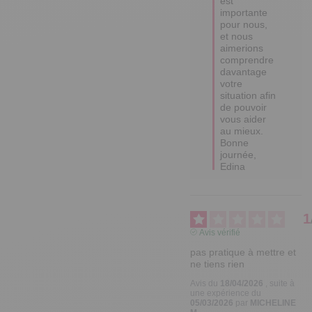
est 
importante 
pour nous, 
et nous 
aimerions 
comprendre 
davantage 
votre 
situation afin 
de pouvoir 
vous aider 
au mieux. 

Bonne 
journée,

Edina
1
Avis vérifié
pas pratique à mettre et 
ne tiens rien
Avis du
18/04/2026
, suite à
une expérience du
05/03/2026
par
MICHELINE