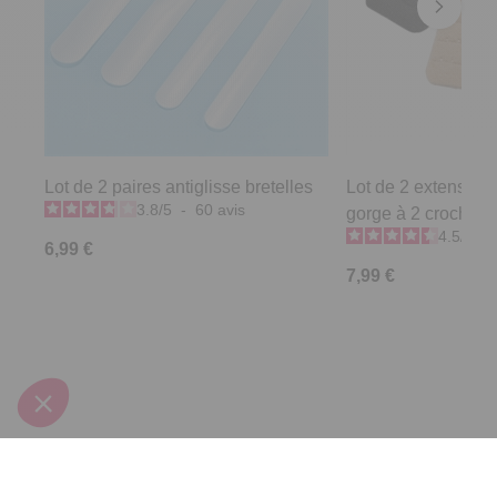
Lot de 2 paires antiglisse bretelles
Lot de 2 extensions
3.8
/
5
-
60
avis
gorge à 2 crochets
4.5
/
5
-
6,99 €
7,99 €
Derniers articles consultés