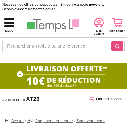
Recevez nos offres et nouveautés :
S'inscrire à notre newsletter
Besoin d'aide ?
Contactez-nous !
MENU
Mon
Mon panier
compte
Rechercher un article ou une référence
10€ de réduction dès 40€ d'achat. Offre
valable du 03/08/2026 au 12/08/2026.
AT26
avec le code
AJOUTER LE CODE
Accueil
Hygiène, mode et beauté
Sous-vêtements
>
>