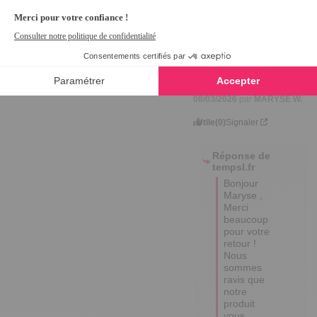
5
Avis vérifié
C'est OK
Avis du
16/04/2026
, suite à
une expérience du
08/03/2026
par
MARYSE W.
Utile
(0)
Signaler
Réponse de
tempsl.fr
Bonjour 
Maryse ,  

Merci 
beaucoup 
pour votre 
retour ! 

Nous 
sommes 
ravis que 
notre 
produit 
vous 