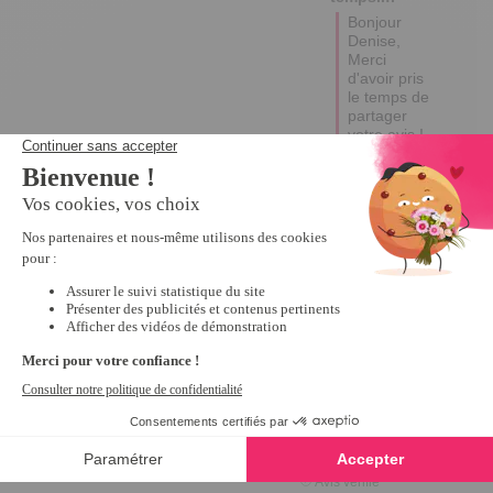
Bonjour 
Denise, 

Merci 
d'avoir pris 
le temps de 
partager 
votre avis ! 

Vos retours 
sont 
précieux et 
nous 
aideront à 
continuer 
d'améliorer 
notre offre 
pour nos 
clients. 

Excellente 
journée !

Emma
5
Avis vérifié