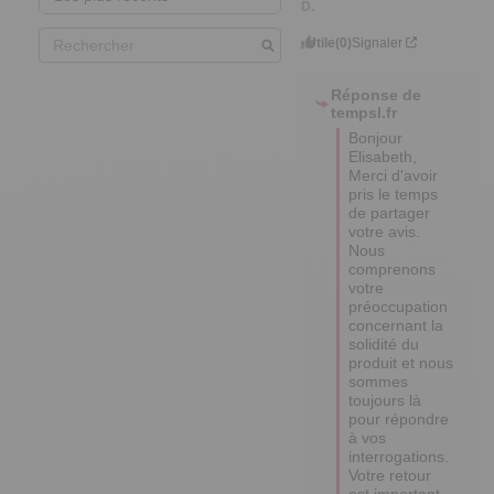
D.
Utile
(0)
Signaler
Réponse de
tempsl.fr
Bonjour 
Elisabeth, 

Merci d'avoir 
pris le temps 
de partager 
votre avis. 

Nous 
comprenons 
votre 
préoccupation 
concernant la 
solidité du 
produit et nous 
sommes 
toujours là 
pour répondre 
à vos 
interrogations. 
Votre retour 
est important 