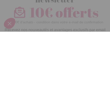
10€ offerts
dès 30€ d’achats - condition dans votre e-mail de confirmation
Recevez nos nouveautés et avantages exclusifs par email
Je
m’inscris
En renseignant votre adresse email vous acceptez de recevoir nos newsletters par
courrier électronique et vous prenez connaissance de notre
politique de
confidentialité
Satisfait
Service client
Paiement
ou remboursé
à votre écoute
sécurisé