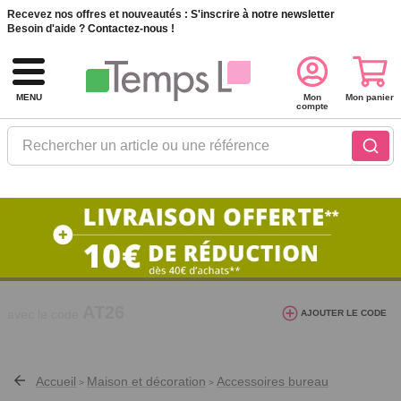
Recevez nos offres et nouveautés :
S'inscrire à notre newsletter
Besoin d'aide ?
Contactez-nous !
MENU
Mon
Mon panier
compte
Rechercher un article ou une référence
10€ de réduction dès 40€ d'achat. Offre
AJOUTER LE CODE
valable du 03/08/2026 au 12/08/2026.
AT26
avec le code
Accueil
Maison et décoration
Accessoires bureau
>
>