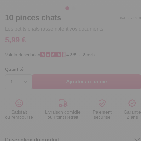
10 pinces chats
Réf. 5073.218
Les petits chats rassemblent vos documents
5,99 €
Voir la description
4.3
/
5
-
8
avis
Quantité
Ajouter au panier
Satisfait
Livraison domicile
Paiement
Garantie
ou remboursé
ou Point Retrait
sécurisé
2 ans
Description du produit