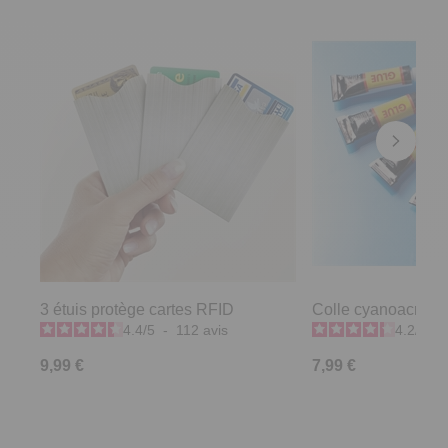
3 étuis protège cartes RFID
Colle cyanoacrylate
4.4
/
5
-
112
avis
4.2
/
5
-
9,99 €
7,99 €