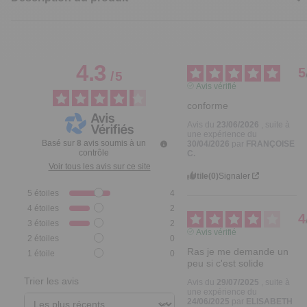
4.3
5
/
5
Avis vérifié
conforme
Avis du
23/06/2026
, suite à
une expérience du
Basé sur
8
avis soumis à un
30/04/2026
par
FRANÇOISE
contrôle
C.
Voir tous les avis sur ce site
Utile
(0)
Signaler
5
étoiles
4
4
étoiles
2
4
3
étoiles
2
Avis vérifié
2
étoiles
0
Ras je me demande un 
1
étoile
0
peu si c'est solide
Trier les avis
Avis du
29/07/2025
, suite à
une expérience du
24/06/2025
par
ELISABETH