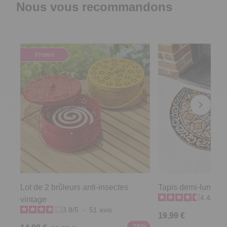
Nous vous recommandons
Promo
Lot de 2 brûleurs anti-insectes
Tapis demi-lune vit
4.4
/
5
-
vintage
3.8
/
5
-
51
avis
19,99 €
-25%