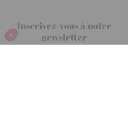
Inscrivez-vous à notre
newsletter
10€ offerts
dès 30€ d’achats - condition dans votre e-mail de confirmation
Recevez nos nouveautés et avantages exclusifs par email
Je
m’inscris
En renseignant votre adresse email vous acceptez de recevoir nos newsletters par
courrier électronique et vous prenez connaissance de notre
politique de
confidentialité