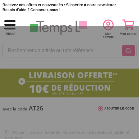
Recevez nos offres et nouveautés :
S'inscrire à notre newsletter
Besoin d'aide ?
Contactez-nous !
MENU
Mon
Mon panier
compte
Rechercher un article ou une référence
10€ de réduction dès 40€ d'achat. Offre
valable du 03/08/2026 au 12/08/2026.
AT26
avec le code
AJOUTER LE CODE
Accueil
Jardin, extérieur et animaux
Décorations jardin et
>
>
extérieur