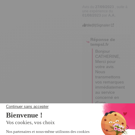
Avis du
27/09/2023
, suite à
une expérience du
01/08/2023
par
A.A.
Utile
(0)
Signaler
Réponse de
tempsl.fr
Bonjour 
CATHERINE,

Merci pour 
votre avis.

Nous 
transmettons 
vos remarques 
immédiatement 
au service 
concerné en 
d'une 
amélioration 
continue.

Excellente 
journée.

Céline.