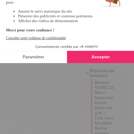
5
Avis vérifié
Très bien
Avis du
25/07/2023
, suite à
une expérience du
02/06/2023
par
A.A.
Utile
(0)
Signaler
Réponse de
tempsl.fr
Bonjour 
ISABELLE,

Merci 
beaucoup 
d'avoir 
posté cet 
avis :) 
Cela nous 
fait plaisir.

Bonne 
journée.
