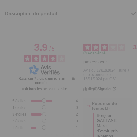
Description du produit
3.9
3
/
5
Avis vérifié
pas essayer
Avis du
17/12/2024
, suite à
une expérience du
Basé sur
7
avis soumis à un
15/11/2024
par
G.V.
contrôle
Utile
(0)
Signaler
Voir tous les avis sur ce site
5
étoiles
4
Réponse de
4
étoiles
0
tempsl.fr
3
étoiles
2
Bonjour 
GAETANE,

2
étoiles
0
Merci 
1
étoile
1
d'avoir pris 
le temps 