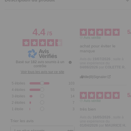
4.4
5
/
5
Avis vérifié
achat pour éviter le 
manque
Avis du
19/07/2026
, suite à
Basé sur
182
avis soumis à un
une expérience du
contrôle
04/06/2026
par
COLETTE R.
Voir tous les avis sur ce site
Utile
(0)
Signaler
5
étoiles
103
4
étoiles
55
5
3
étoiles
14
Avis vérifié
2
étoiles
7
très bien
1
étoile
3
Avis du
16/05/2026
, suite à
Trier les avis
une expérience du
01/04/2026
par
MAURICE H.