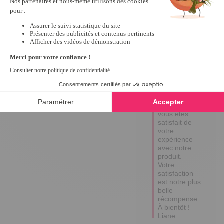
Réponse de
tempsl.fr
Bonjour 
Monique , 

Un grand 
merci pour 
votre avis 
élogieux ! 

Nous 
sommes 
ravis de 
savoir que 
vous êtes 
satisfait de 
votre 
expérience 
avec notre 
produit. 

Votre 
satisfaction 
est notre plus 
belle 
récompense. 

À bientôt ! 

Liane