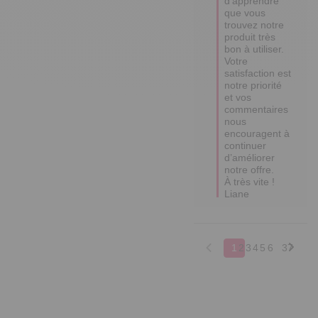
d'apprendre 
que vous 
trouvez notre 
produit très 
bon à utiliser. 

Votre 
satisfaction est 
notre priorité 
et vos 
commentaires 
nous 
encouragent à 
continuer 
d’améliorer 
notre offre. 

À très vite !

Liane
1
2
3
4
5
6
37