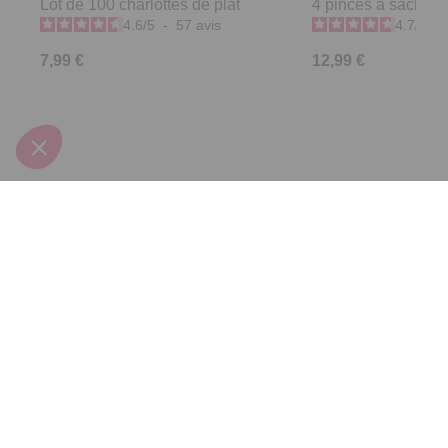
Lot de 100 charlottes de plat
4 pinces à sachets
4.6
/
5
-
57
avis
4.7
/
5
-
7,99 €
12,99 €
Derniers articles consultés
180 sacs de
congélation