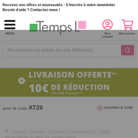
Recevez nos offres et nouveautés :
S'inscrire à notre newsletter
Besoin d'aide ?
Contactez-nous !
MENU
Mon
Mon panier
compte
Rechercher un article ou une référence
10€ de réduction dès 40€ d'achat. Offre
valable du 03/08/2026 au 12/08/2026.
AT26
avec le code
AJOUTER LE CODE
Accueil
Cuisine
Fraîcheur / conservation
Films
>
>
>
alimentaires et sacs de conservation