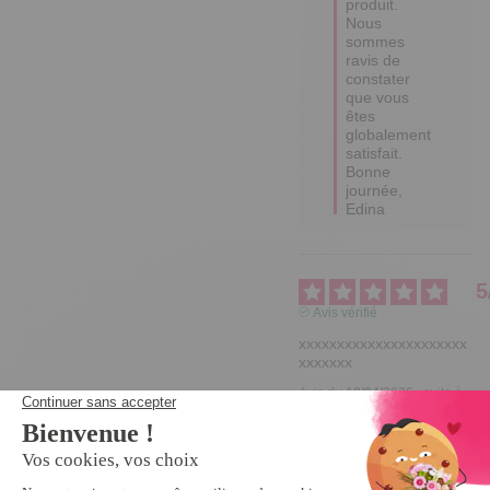
produit. 

Nous 
sommes 
ravis de 
constater 
que vous 
êtes 
globalement 
satisfait. 

Bonne 
journée,

Edina
5
Avis vérifié
xxxxxxxxxxxxxxxxxxxxxx
xxxxxxx
Avis du
10/04/2026
, suite à
une expérience du
27/02/2026
par
MONIQUE G.
Utile
(0)
Signaler