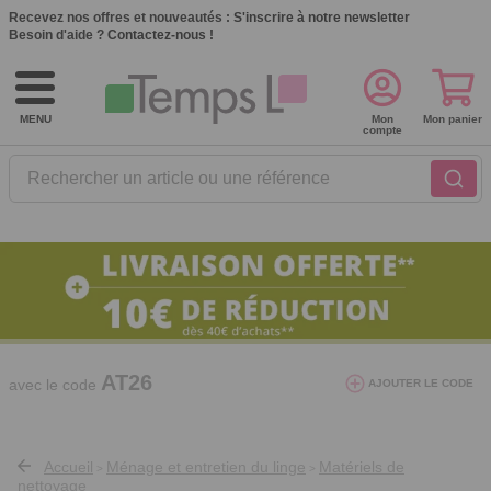
Recevez nos offres et nouveautés :
S'inscrire à notre newsletter
Besoin d'aide ?
Contactez-nous !
MENU
Mon
Mon panier
compte
Rechercher un article ou une référence
10€ de réduction dès 40€ d'achat. Offre
valable du 03/08/2026 au 12/08/2026.
AT26
avec le code
AJOUTER LE CODE
Accueil
Ménage et entretien du linge
Matériels de
>
>
nettoyage