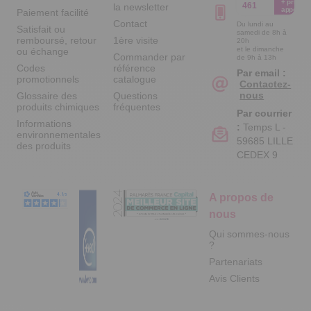
+ prix
461
la newsletter
appel
Paiement facilité
Contact
Du lundi au
Satisfait ou
samedi de 8h à
remboursé, retour
1ère visite
20h
et le dimanche
ou échange
Commander par
de 9h à 13h
Codes
référence
Par email :
promotionnels
catalogue
Contactez-
nous
Glossaire des
Questions
produits chimiques
fréquentes
Par courrier
Informations
:
Temps L -
environnementales
59685 LILLE
des produits
CEDEX 9
A propos de
nous
Qui sommes-nous
?
Partenariats
Avis Clients