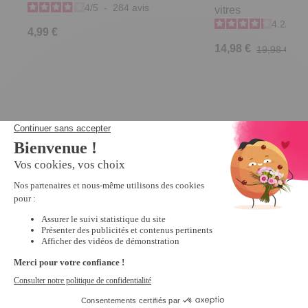
4
/
5
-
284
avis
vitres
4.2
/
5
-
4,99 €
14,98 €
19,98 €
Derniers articles consultés
2 aimants
anticalcaire