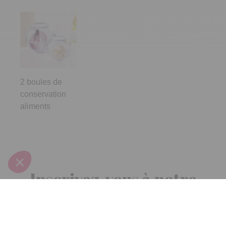
2 boules de
conservation
aliments
Inscrivez-vous à notre
newsletter
10€ offerts