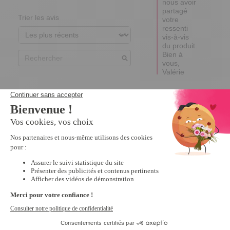
nous avoir 
partagé 
Trier les avis
votre 
ressenti 
vis-à-vis 
du produit.

Bien à 
vous,

Valérie
3
Avis vérifié
Je suis toujours en 
attente de ces boules; 
Pas encore reçu
Avis du
03/06/2021
, suite à
une expérience du
13/04/2021
par
A.A.
Utile
(0)
Signaler
5