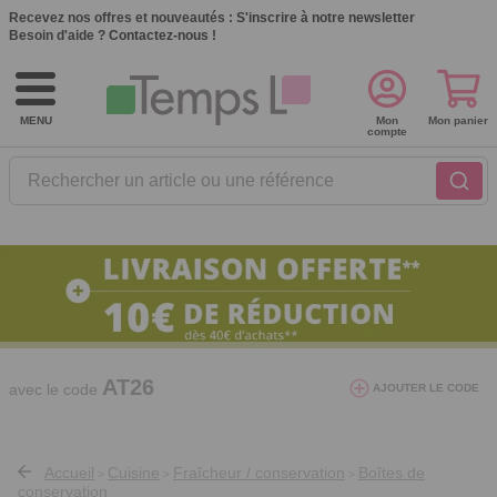
Recevez nos offres et nouveautés :
S'inscrire à notre newsletter
Besoin d'aide ?
Contactez-nous !
MENU
Mon
Mon panier
compte
Rechercher un article ou une référence
10€ de réduction dès 40€ d'achat. Offre
valable du 03/08/2026 au 12/08/2026.
AT26
avec le code
AJOUTER LE CODE
Accueil
Cuisine
Fraîcheur / conservation
Boîtes de
>
>
>
conservation