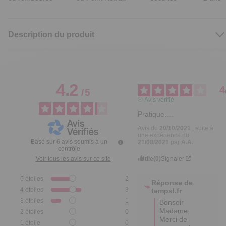
Description du produit
4.2
4
/
5
Avis vérifié
Pratique….
Avis du
20/10/2021
, suite à
une expérience du
Basé sur
6
avis soumis à un
21/08/2021
par
A.A.
contrôle
Utile
(0)
Signaler
Voir tous les avis sur ce site
5
étoiles
2
Réponse de
4
étoiles
3
tempsl.fr
3
étoiles
1
Bonsoir 
Madame,

2
étoiles
0
Merci de 
1
étoile
0