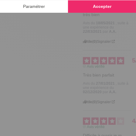
Avis vérifié
très bien
Avis du
18/05/2021
, suite à
une expérience du
22/03/2021
par
A.A.
Utile
(0)
Signaler
5
Avis vérifié
Très bien parfait
Avis du
27/01/2021
, suite à
une expérience du
02/12/2020
par
A.A.
Utile
(0)
Signaler
4
Avis vérifié
Difficile à ouvrir je m 