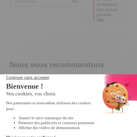
souhaitant 
une bonne 
journée.

Abir.
Nous vous recommandons