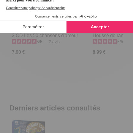
2 CD Les 50 chansons d'amour
Housse de rangem
5
/
5
-
2
avis
5
/
5
-
4
7,90 €
8,99 €
Derniers articles consultés