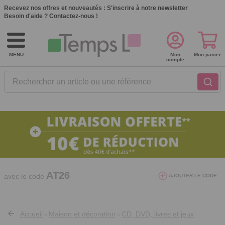
Recevez nos offres et nouveautés :
S'inscrire à notre newsletter
Besoin d'aide ?
Contactez-nous !
MENU
Mon
Mon panier
compte
Rechercher un article ou une référence
10€ de réduction dès 40€ d'achat. Offre
valable du 03/08/2026 au 12/08/2026.
AT26
avec le code
AJOUTER LE CODE
Accueil
Maison et décoration
CD, DVD, livres et jeux
>
>