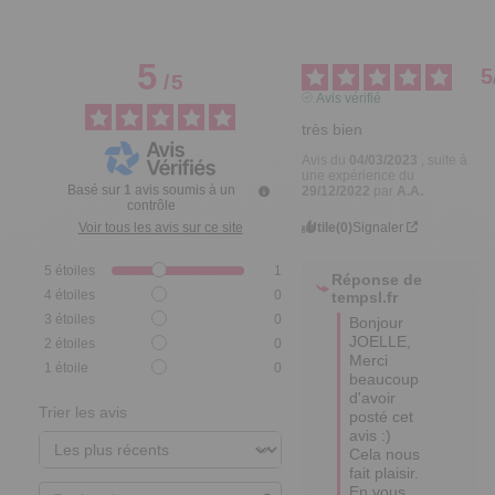
5
5
/
5
Avis vérifié
très bien
Avis du
04/03/2023
, suite à
une expérience du
Basé sur
1
avis soumis à un
29/12/2022
par
A.A.
contrôle
Utile
(0)
Signaler
Voir tous les avis sur ce site
5
étoiles
1
Réponse de
4
étoiles
0
tempsl.fr
3
étoiles
0
Bonjour 
JOELLE,

2
étoiles
0
Merci 
1
étoile
0
beaucoup 
d'avoir 
Trier les avis
posté cet 
avis :) 
Cela nous 
fait plaisir.

En vous 