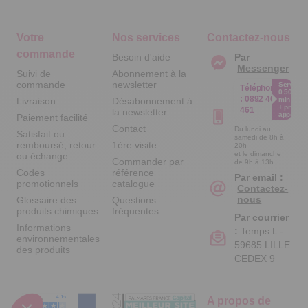
Votre
Nos services
Contactez-nous
commande
Besoin d'aide
Par
Messenger
Suivi de
Abonnement à la
commande
newsletter
Service
Téléphone
0.50€ /
:
0892 461
Livraison
Désabonnement à
min
+ prix
461
la newsletter
appel
Paiement facilité
Contact
Du lundi au
Satisfait ou
samedi de 8h à
remboursé, retour
1ère visite
20h
et le dimanche
ou échange
Commander par
de 9h à 13h
Codes
référence
Par email :
promotionnels
catalogue
Contactez-
nous
Glossaire des
Questions
produits chimiques
fréquentes
Par courrier
Informations
:
Temps L -
environnementales
59685 LILLE
des produits
CEDEX 9
A propos de