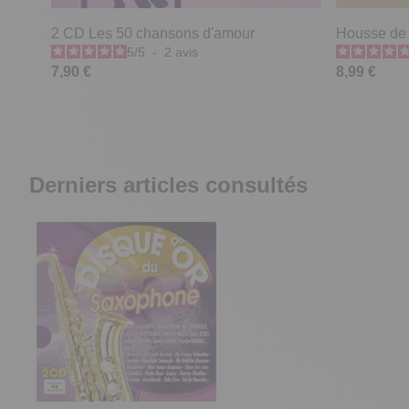
2 CD Les 50 chansons d'amour
Housse de
5
/
5
-
2
avis
7,90 €
8,99 €
Derniers articles consultés