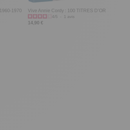
s 1960-1970
Vive Annie Cordy : 100 TITRES D’OR
4
/
5
-
1
avis
14,90 €