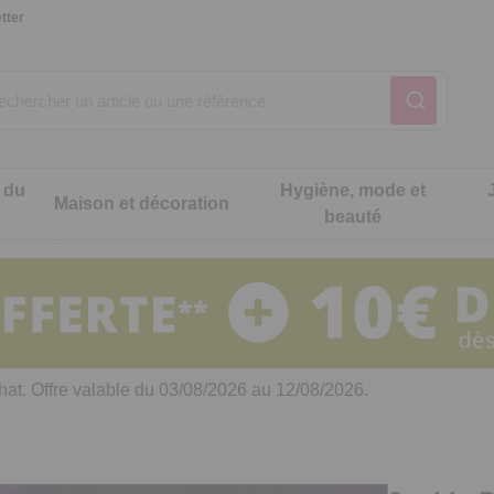
tter
 du
Hygiène, mode et
Maison et décoration
beauté
Notre produit du m
Notre produit du m
Notre produit du m
Notre produit du m
Notre produit du m
Notre produit du m
ons cuisine
t intimité
hat. Offre valable du 03/08/2026 au 12/08/2026.
 table
es de cuisine malins