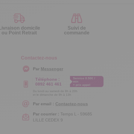
Livraison domicile
Suivi de
ou Point Retrait
commande
Contactez-nous
Par
Messenger
Service 0.50€ /
Téléphone :
min
0892 461 461
+ prix appel
Du lundi au samedi de 8h à 20h
et le dimanche de 9h à 13h
Par email :
Contactez-nous
Par courrier :
Temps L - 59685
LILLE CEDEX 9