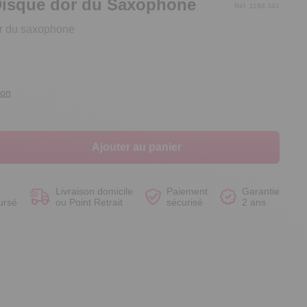
 Disque dor du Saxophone
Réf. 1188.341
or du saxophone
Voir le produit
Voir le produit
Voir le produit
Voir le produit
ion
Ajouter au panier
Livraison domicile
Paiement
Garantie
ursé
ou Point Retrait
sécurisé
2 ans