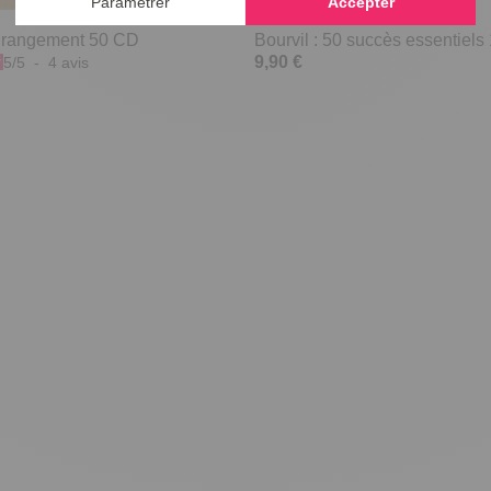
 rangement 50 CD
Bourvil : 50 succès essentiel
9,90 €
5
/
5
-
4
avis