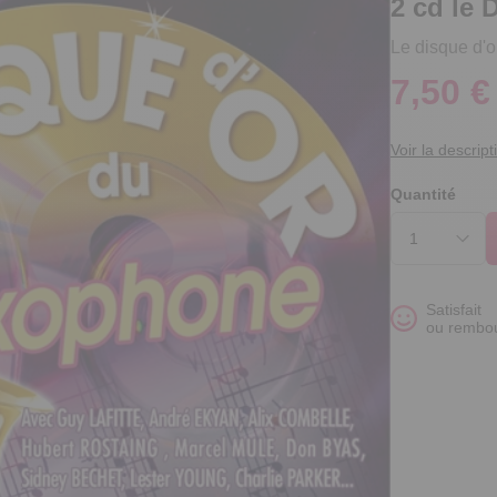
2 cd le
Le disque d'
7,50 €
Voir la descript
Quantité
Satisfait
ou rembo