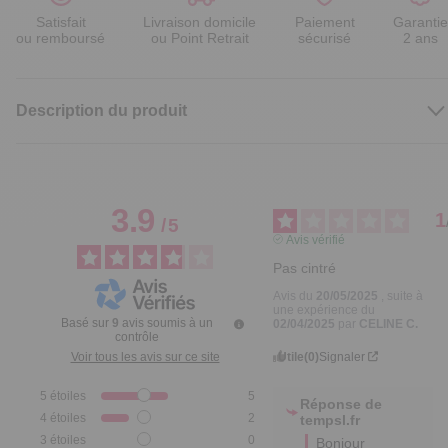
Satisfait
Livraison domicile
Paiement
Garantie
ou remboursé
ou Point Retrait
sécurisé
2 ans
Description du produit
3.9
1
/
5
Avis vérifié
Pas cintré
Avis du
20/05/2025
, suite à
une expérience du
Basé sur
9
avis soumis à un
02/04/2025
par
CELINE C.
contrôle
Utile
(0)
Signaler
Voir tous les avis sur ce site
5
étoiles
5
Réponse de
4
étoiles
2
tempsl.fr
3
étoiles
0
Bonjour 