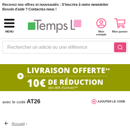
Recevez nos offres et nouveautés :
S'inscrire à notre newsletter
Besoin d'aide ?
Contactez-nous !
MENU
Mon
Mon panier
compte
Rechercher un article ou une référence
10€ de réduction dès 40€ d'achat. Offre
valable du 03/08/2026 au 12/08/2026.
AT26
avec le code
AJOUTER LE CODE
Accueil
>