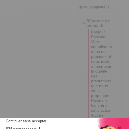
Utile
(0)
Signaler
Réponse de
tempsl.fr
Bonjour 
Pascale,

Votre 
compliment 
nous est 
précieux et 
nous incite 
à maintenir 
la qualité 
des 
prestations 
que nous 
vous 
proposons. 

Ravis de 
lire votre 
satisfaction.

A votre 
disposition. 

Myriam.