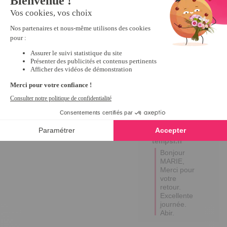
5
Avis vérifié
ras -conforme a mes 
attentes.
Avis du
19/09/2023
, suite à
une expérience du
27/08/2023
par
A.A.
Utile
(0)
Signaler
Réponse de
tempsl.fr
Bonjour 
MARIE,

Merci pour 
votre 
retour.

Excellente 
journée.

Abir.