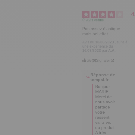
4
Avis vérifié
Pas assez élastique 
mais bel effet
Avis du
18/08/2023
, suite à
une expérience du
16/07/2023
par
A.A.
Utile
(0)
Signaler
Réponse de
tempsl.fr
Bonjour 
MARIE,

Merci de 
nous avoir 
partagé 
votre 
ressenti 
vis-à-vis 
du produit.

A très 