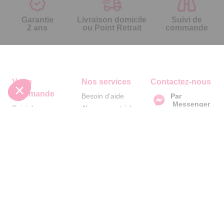
Garantie
Livraison domicile
Suivi de
2 ans
ou Point Retrait
commande
Votre
Nos services
Contactez-nous
commande
Besoin d'aide
Par
Messenger
Suivi de
Abonnement à la
commande
newsletter
Service
Téléphone
0.50€ /
:
0892 461
Livraison
Désabonnement à
min
+ prix
461
la newsletter
appel
Paiement facilité
Contact
Du lundi au
Satisfait ou
samedi de 8h à
remboursé, retour
1ère visite
20h
et le dimanche
ou échange
Commander par
de 9h à 13h
Codes
référence
Par email :
promotionnels
catalogue
Contactez-
nous
Glossaire des
Questions
produits chimiques
fréquentes
Par courrier
Informations
:
Temps L -