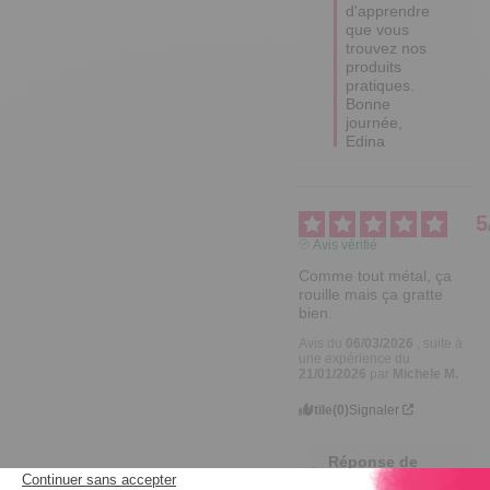
d'apprendre 
que vous 
trouvez nos 
produits 
pratiques. 

Bonne 
journée,

Edina
5
Avis vérifié
Comme tout métal, ça 
rouille mais ça gratte 
bien.
Avis du
06/03/2026
, suite à
une expérience du
21/01/2026
par
Michele M.
Utile
(0)
Signaler
Réponse de
tempsl.fr