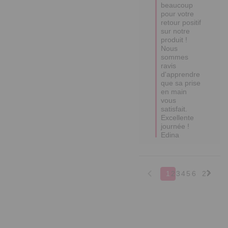
beaucoup 
pour votre 
retour positif 
sur notre 
produit ! 

Nous 
sommes 
ravis 
d'apprendre 
que sa prise 
en main 
vous 
satisfait.

Excellente 
journée !

Edina
1
2
3
4
5
6
27