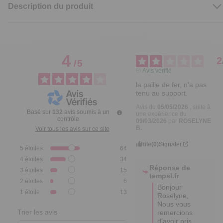
Description du produit
4
2
/
5
Avis vérifié
la paille de fer, n'a pas 
tenu au support.
Avis du
05/05/2026
, suite à
Basé sur
132
avis soumis à un
une expérience du
contrôle
09/03/2026
par
ROSELYNE
B.
Voir tous les avis sur ce site
Utile
(0)
Signaler
5
étoiles
64
4
étoiles
34
Réponse de
3
étoiles
15
tempsl.fr
2
étoiles
6
Bonjour 
1
étoile
13
Roselyne, 

Nous vous 
Trier les avis
remercions 
d'avoir pris 