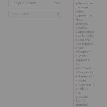
le temps de 
partager 
votre 
expérience. 

Nous 
sommes 
désolés 
d'apprendre 
que la paille 
de fer n'a 
pas répondu 
à vos 
attentes et 
que son 
support a 
été 
insuffisant. 
Votre retour 
est précieux 
et nous 
encourage à 
améliorer 
nos 
produits.

Bonne 
journée,
