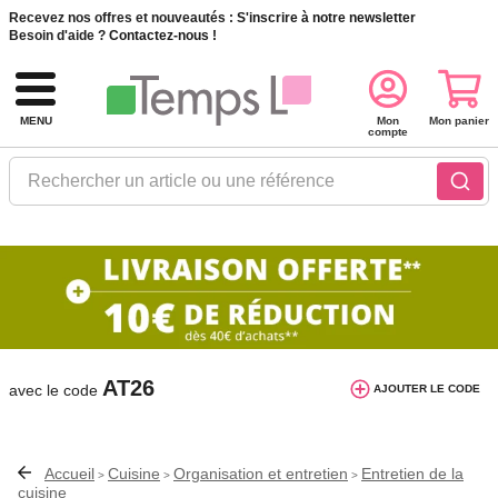
Recevez nos offres et nouveautés :
S'inscrire à notre newsletter
Besoin d'aide ?
Contactez-nous !
MENU
Mon
Mon panier
compte
Rechercher un article ou une référence
10€ de réduction dès 40€ d'achat. Offre
valable du 03/08/2026 au 12/08/2026.
AT26
avec le code
AJOUTER LE CODE
Accueil
Cuisine
Organisation et entretien
Entretien de la
>
>
>
cuisine