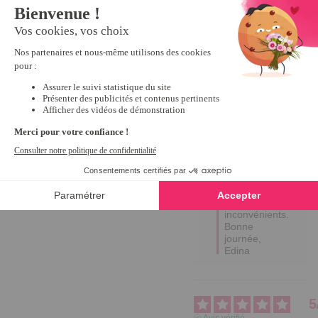
Bonjour 
Michele, 

Merci 
beaucoup 
pour votre 
retour positif ! 

Nous sommes 
ravis 
d'apprendre 
que notre 
produit a bien 
répondu à vos 
attentes, 
même si le 
métal peut 
effectivement 
avoir ses 
inconvénients.

Bonne 
journée,

Edina
5
Avis vérifié