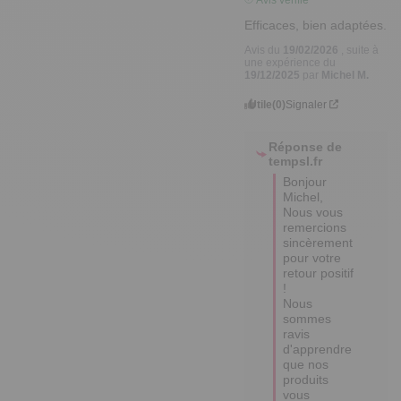
Efficaces, bien adaptées.
Avis du
19/02/2026
, suite à
une expérience du
19/12/2025
par
Michel M.
Utile
(0)
Signaler
Réponse de
tempsl.fr
Bonjour 
Michel,

Nous vous 
remercions 
sincèrement 
pour votre 
retour positif 
! 

Nous 
sommes 
ravis 
d'apprendre 
que nos 
produits 
vous 