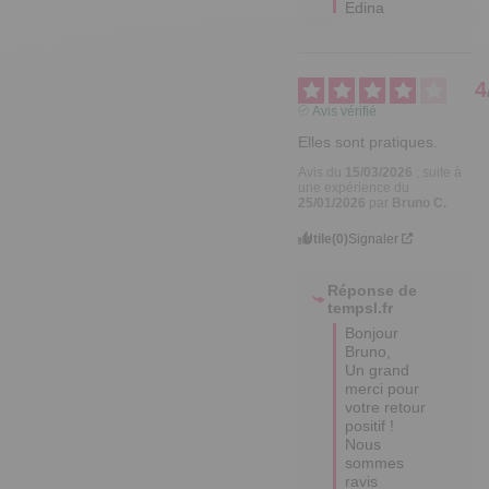
Edina
4
Avis vérifié
Elles sont pratiques.
Avis du
15/03/2026
, suite à
une expérience du
25/01/2026
par
Bruno C.
Utile
(0)
Signaler
Réponse de
tempsl.fr
Bonjour 
Bruno,  

Un grand 
merci pour 
votre retour 
positif ! 

Nous 
sommes 
ravis 