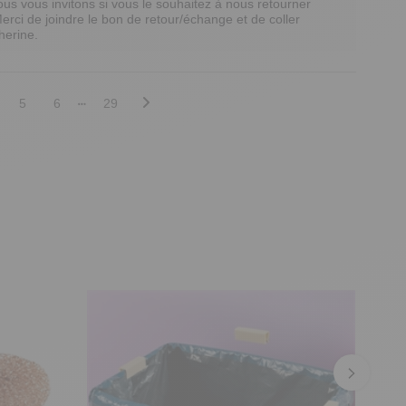
us vous invitons si vous le souhaitez à nous retourner 
Merci de joindre le bon de retour/échange et de coller 
therine.
5
6
29