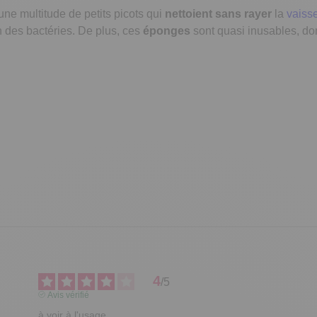
une multitude de petits picots qui
nettoient sans rayer
la
vaisse
ion des bactéries. De plus, ces
éponges
sont quasi inusables, d
4
/
5
Avis vérifié
à voir à l'usage