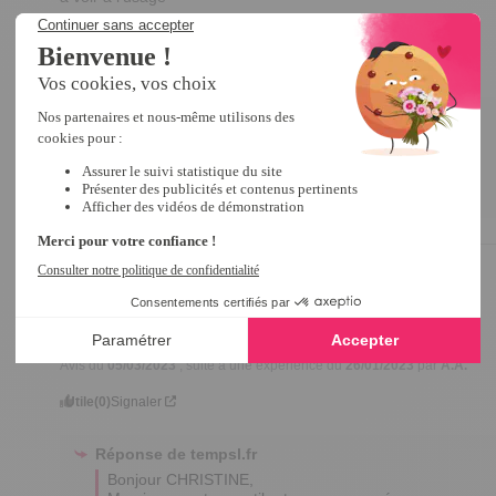
Avis du
06/04/2023
, suite à une expérience du
09/03/2023
par
A.A.
Utile
(0)
Signaler
Réponse de
tempsl.fr
Bonjour JEAN-PIERRE,

Merci pour votre retour.

Excellente journée.

Abir.
5
/
5
Avis vérifié
tres bien
Avis du
05/03/2023
, suite à une expérience du
26/01/2023
par
A.A.
Utile
(0)
Signaler
Réponse de
tempsl.fr
Bonjour CHRISTINE,
