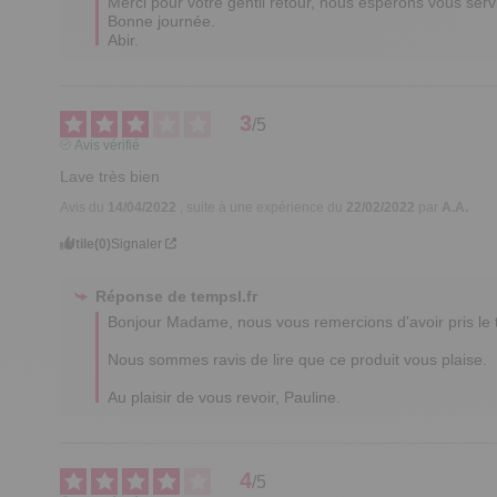
Merci pour votre gentil retour, nous espérons vous serv
Bonne journée.

Abir.
3
/
5
Avis vérifié
Lave très bien
Avis du
14/04/2022
, suite à une expérience du
22/02/2022
par
A.A.
Utile
(0)
Signaler
Réponse de
tempsl.fr
Bonjour Madame, nous vous remercions d'avoir pris le t
Nous sommes ravis de lire que ce produit vous plaise. 

Au plaisir de vous revoir, Pauline.
4
/
5