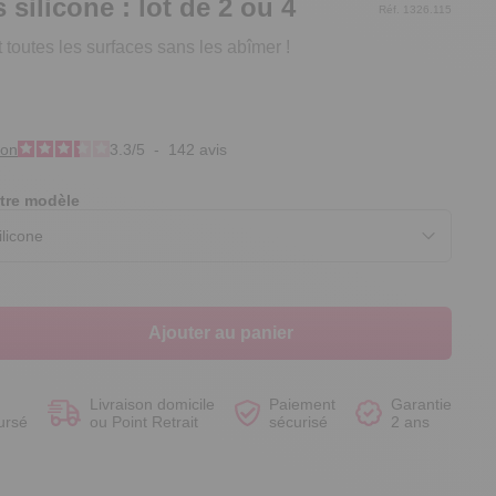
silicone : lot de 2 ou 4
Réf. 1326.115
t toutes les surfaces sans les abîmer !
Voir le produit
Voir le produit
Voir le produit
Voir le produit
ion
3.3
/
5
-
142
avis
tre modèle
Ajouter au panier
Livraison domicile
Paiement
Garantie
ursé
ou Point Retrait
sécurisé
2 ans