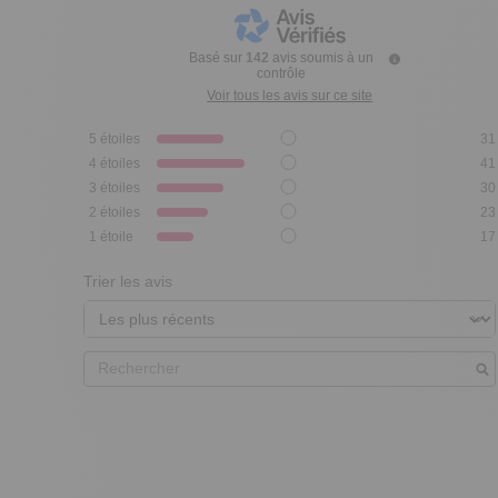
Basé sur
142
avis soumis à un
contrôle
Voir tous les avis sur ce site
5
étoiles
31
4
étoiles
41
3
étoiles
30
2
étoiles
23
1
étoile
17
Trier les avis