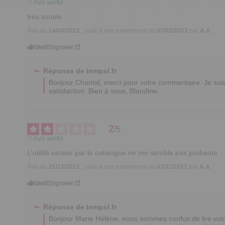
Avis vérifié
très souple
Avis du
14/04/2022
, suite à une expérience du
07/02/2022
par
A.A.
Utile
(0)
Signaler
Réponse de
tempsl.fr
Bonjour Chantal, merci pour votre commentaire. Je suis 
satisfaction. Bien à vous, Blandine.
2
/
5
Avis vérifié
L'utilité vantée par le catalogue ne me semble pas probante
Avis du
21/12/2021
, suite à une expérience du
03/11/2021
par
A.A.
Utile
(0)
Signaler
Réponse de
tempsl.fr
Bonjour Marie Hélène, nous sommes confus de lire vot