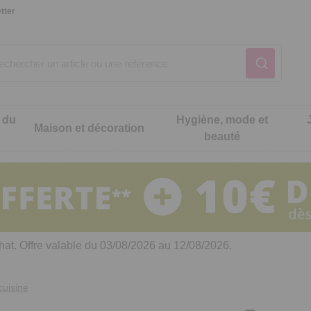
tter
 du
Hygiène, mode et
Maison et décoration
beauté
Notre produit du m
Notre produit du m
Notre produit du m
Notre produit du m
Notre produit du m
Notre produit du m
ons cuisine
t intimité
hat. Offre valable du 03/08/2026 au 12/08/2026.
 table
es de cuisine malins
cuisine