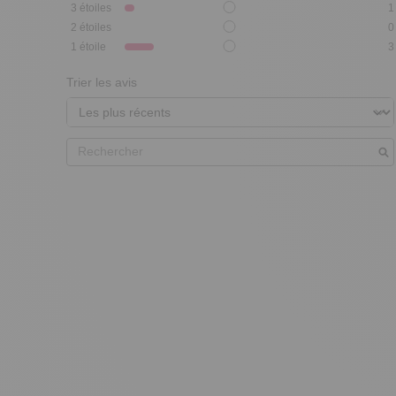
3
étoiles
1
2
étoiles
0
1
étoile
3
Trier les avis