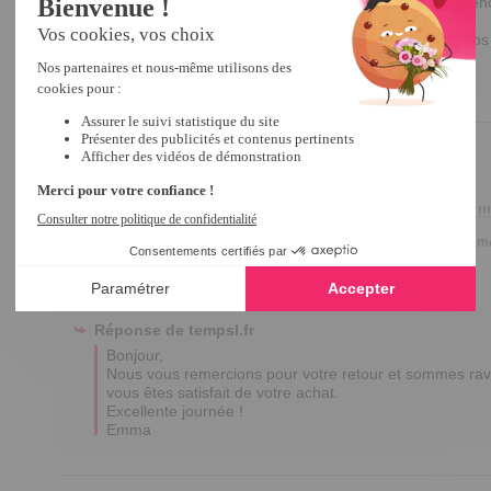
Nous sommes désolés d'apprendre que votre expérience
attentes. 

Nous sommes à l'écoute de vos retours et prenons vos 
Bonne journée,

Edina
5
/
5
Avis vérifié
déjà  acheter ce produit mais il y en à une qui ces fendillées !!!
Avis du
26/08/2025
, suite à une expérience du
08/07/2025
par
Anonymo
Utile
(0)
Signaler
Réponse de
tempsl.fr
Bonjour,

Nous vous remercions pour votre retour et sommes ravi
vous êtes satisfait de votre achat. 

Excellente journée !

Emma