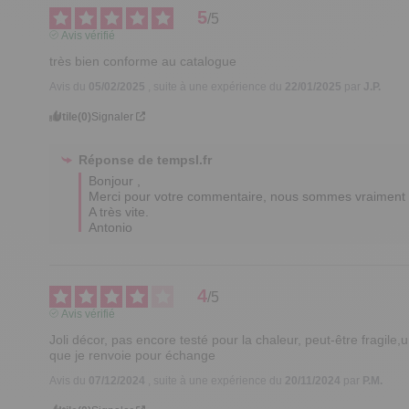
5
/
5
Avis vérifié
très bien conforme au catalogue
Avis du
05/02/2025
, suite à une expérience du
22/01/2025
par
J.P.
Utile
(0)
Signaler
Réponse de
tempsl.fr
Bonjour ,

Merci pour votre commentaire, nous sommes vraiment r
A très vite.  

Antonio
4
/
5
Avis vérifié
Joli décor, pas encore testé pour la chaleur, peut-être fragile
que je renvoie pour échange
Avis du
07/12/2024
, suite à une expérience du
20/11/2024
par
P.M.