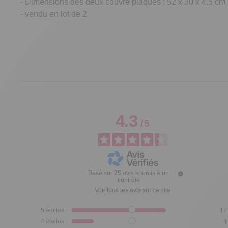
- Dimensions des deux couvre plaques : 52 x 30 x 4.5 cm e
- vendu en lot de 2
4.3
/
5
Basé sur
25
avis soumis à un
contrôle
Voir tous les avis sur ce site
5
étoiles
17
4
étoiles
4