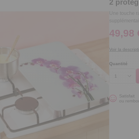
2 protèg
Une touche ra
supplémentair
49,98 
Voir la descript
Quantité
Satisfait
ou rembo