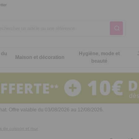
tter
 du
Hygiène, mode et
Maison et décoration
beauté
Notre produit du m
Notre produit du m
Notre produit du m
Notre produit du m
Notre produit du m
Notre produit du m
ons cuisine
t intimité
hat. Offre valable du 03/08/2026 au 12/08/2026.
 table
es de cuisine malins
s de cuisson et mur