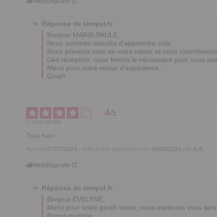
Utile
(0)
Signaler
Réponse de
tempsl.fr
Bonjour MARIE-PAULE,

Nous sommes désolés d'apprendre cela.

Nous prenons note de votre retour et nous chercherons à
Dès réception, nous ferons le nécessaire pour vous satis
Merci pour votre retour d'expérience.

Ginah
4
/
5
Avis vérifié
Très bien
Avis du
07/07/2024
, suite à une expérience du
29/05/2024
par
A.A.
Utile
(0)
Signaler
Réponse de
tempsl.fr
Bonjour EVELYNE,

Merci pour votre gentil retour, nous espérons vous serv
Bonne journée.
