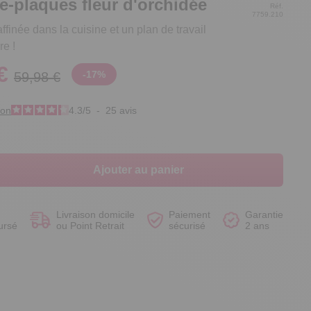
e-plaques fleur d'orchidée
Réf.
7759.210
ffinée dans la cuisine et un plan de travail
e !
€
-
17
%
59,98 €
Voir le produit
Voir le produit
Voir le produit
Voir le produit
ion
4.3
/
5
-
25
avis
Ajouter au panier
Livraison domicile
Paiement
Garantie
ursé
ou Point Retrait
sécurisé
2 ans