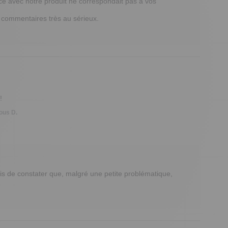
 avec notre produit ne correspondait pas à vos 
commentaires très au sérieux. 

!
us D.
s de constater que, malgré une petite problématique, 