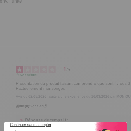
nv. l’unité
1
/
5
Avis vérifié
Présentation du produit faisant comprendre que sont livrées 3 
Factuellement mensonger.
Avis du
02/05/2026
, suite à une expérience du
16/03/2026
par
MONIQUE
Utile
(0)
Signaler
Réponse de
tempsl.fr
Bonjour Monique,  
