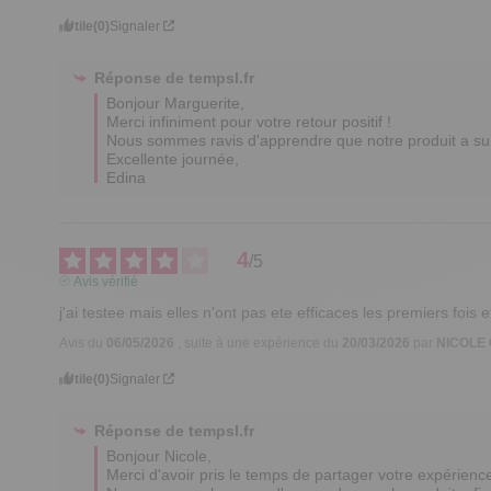
Utile
(0)
Signaler
Réponse de
tempsl.fr
Bonjour Marguerite,

Merci infiniment pour votre retour positif ! 

Nous sommes ravis d'apprendre que notre produit a su 
Excellente journée,

Edina
4
/
5
Avis vérifié
j'ai testee mais elles n'ont pas ete efficaces les premiers fois 
Avis du
06/05/2026
, suite à une expérience du
20/03/2026
par
NICOLE 
Utile
(0)
Signaler
Réponse de
tempsl.fr
Bonjour Nicole, 

Merci d'avoir pris le temps de partager votre expérience.