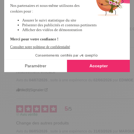
4
/
5
Avis vérifié
Pratique et efficace
Avis du
22/07/2026
, suite à une expérience du
08/06/2026
par
RENEE 
Utile
(0)
Signaler
4
/
5
Avis vérifié
relativement efficace
Avis du
04/07/2026
, suite à une expérience du
02/06/2026
par
EDWIGE 
Utile
(0)
Signaler
5
/
5
Avis vérifié
Change des autres produits
Avis du
06/05/2026
, suite à une expérience du
31/03/2026
par
MARGUE