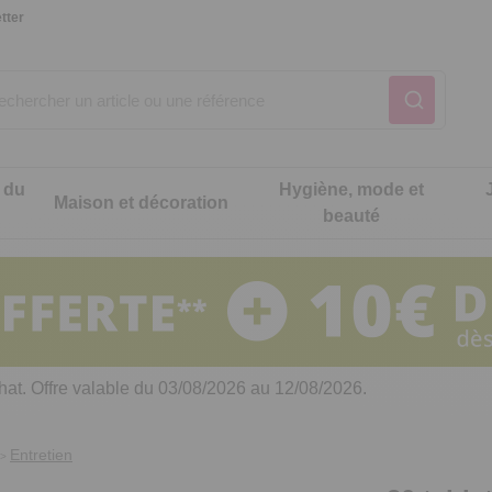
tter
 du
Hygiène, mode et
Maison et décoration
beauté
Notre produit du m
Notre produit du m
Notre produit du m
Notre produit du m
Notre produit du m
Notre produit du m
ons cuisine
t intimité
hat. Offre valable du 03/08/2026 au 12/08/2026.
 table
es de cuisine malins
Entretien
>