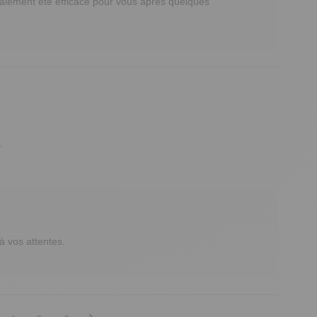
lement été efficace pour vous après quelques 
.
vos attentes. 
