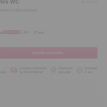
ttes WC
Réf. 8012.213
artrent et désodorisent
Voir le produit
Voir le produit
Voir le produit
Voir le produit
ion
4
/
5
-
29
avis
Ajouter au panier
Livraison domicile
Paiement
Garantie
ursé
ou Point Retrait
sécurisé
2 ans