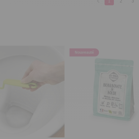
1
2
3
Nouveauté