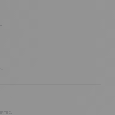
C.
G.
RITE C.