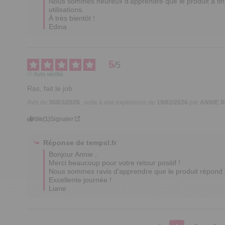
Nous sommes heureux d'apprendre que le produit a fina
utilisations.

À très bientôt !

Edina
5
/
5
Avis vérifié
Ras, fait le job
Avis du
30/03/2026
, suite à une expérience du
19/02/2026
par
ANNIE R
Utile
(1)
Signaler
Réponse de
tempsl.fr
Bonjour Annie ,

Merci beaucoup pour votre retour positif ! 

Nous sommes ravis d'apprendre que le produit répond à 
Excellente journée !

Liane