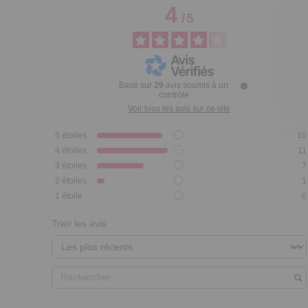
4
/
5
Basé sur
29
avis soumis à un
contrôle
Voir tous les avis sur ce site
5
étoiles
10
4
étoiles
11
3
étoiles
7
2
étoiles
1
1
étoile
0
Trier les avis