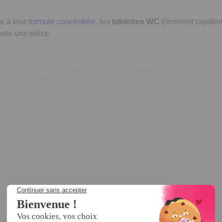
ce à leur
formule concentrée
, les
tablettes WC
éliminent rapidem
oute une pièce.