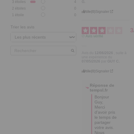
G.
3
étoiles
4
2
étoiles
0
Utile
(0)
Signaler
1
étoile
0
Trier les avis
3
Avis vérifié
....
Avis du
12/06/2026
, suite à
une expérience du
07/05/2026
par
GUY C.
Utile
(0)
Signaler
Réponse de
tempsl.fr
Bonjour 
Guy, 

Merci 
d'avoir pris 
le temps de 
partager 
votre avis. 

Nous 