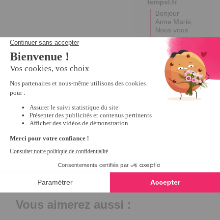
tempsl.fr
Bonjour 
Anne Marie,

Nous vous 
remercions 
sincèrement 
pour votre 
retour positif 
! 

Excellente 
journée.

Emma
1
2
3
4
5
6
Vous aimerez aussi :