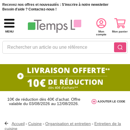
Recevez nos offres et nouveautés :
S'inscrire à notre newsletter
Besoin d'aide ?
Contactez-nous !
MENU
Mon
Mon panier
compte
Rechercher un article ou une référence
10€ de réduction dès 40€ d'achat. Offre
valable du 03/08/2026 au 12/08/2026.
AJOUTER LE CODE
AT26
avec le code
Accueil
Cuisine
Organisation et entretien
Entretien de la
>
>
>
cuisine