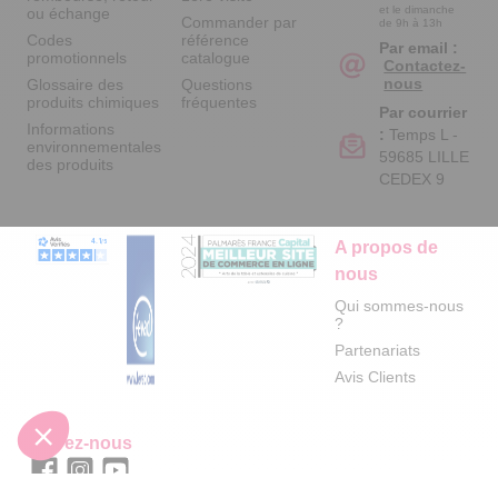
et le dimanche
ou échange
Commander par
de 9h à 13h
Codes
référence
Par email :
promotionnels
catalogue
Contactez-
nous
Glossaire des
Questions
produits chimiques
fréquentes
Par courrier
Informations
:
Temps L -
environnementales
59685 LILLE
des produits
CEDEX 9
A propos de
nous
Qui sommes-nous
?
Partenariats
Avis Clients
Suivez-nous