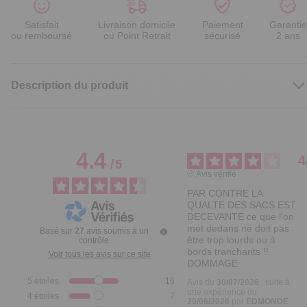
Satisfait
Livraison domicile
Paiement
Garantie
ou remboursé
ou Point Retrait
sécurisé
2 ans
Description du produit
4.4
4
/
5
Avis vérifié
PAR CONTRE LA 
QUALTE DES SACS EST  
DECEVANTE ce que l'on 
met dedans ne doit pas 
Basé sur
27
avis soumis à un
être trop lourds ou à 
contrôle
bords tranchants !! 
Voir tous les avis sur ce site
DOMMAGE
5
étoiles
16
Avis du
30/07/2026
, suite à
une expérience du
4
étoiles
7
29/06/2026
par
EDMONDE