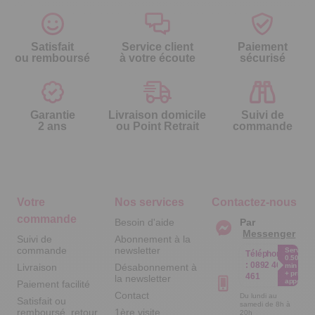
Satisfait
Service client
Paiement
ou remboursé
à votre écoute
sécurisé
Garantie
Livraison domicile
Suivi de
2 ans
ou Point Retrait
commande
Votre
Nos services
Contactez-nous
commande
Besoin d'aide
Par
Messenger
Suivi de
Abonnement à la
commande
newsletter
Service
Téléphone
0.50€ /
:
0892 461
Livraison
Désabonnement à
min
+ prix
461
la newsletter
appel
Paiement facilité
Contact
Du lundi au
Satisfait ou
samedi de 8h à
remboursé, retour
1ère visite
20h