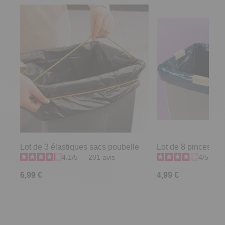
Lot de 3 élastiques sacs poubelle
Lot de 8 pinces sa
4.1
/
5
-
201
avis
4
/
5
-
2
6,99 €
4,99 €