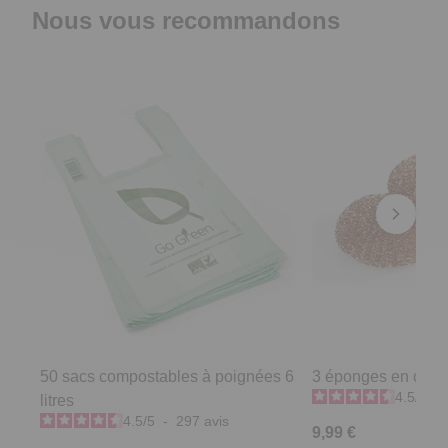
Nous vous recommandons
50 sacs compostables à poignées 6
3 éponges en cuiv
4.5
/
5
-
litres
4.5
/
5
-
297
avis
9,99 €