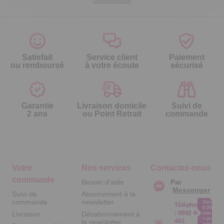
confidentialité
Satisfait
Service client
Paiement
ou remboursé
à votre écoute
sécurisé
Garantie
Livraison domicile
Suivi de
2 ans
ou Point Retrait
commande
Votre
Nos services
Contactez-nous
commande
Besoin d'aide
Par
Messenger
Suivi de
Abonnement à la
commande
newsletter
Service
Téléphone
0.50€ /
:
0892 461
Livraison
Désabonnement à
min
+ prix
461
la newsletter
appel