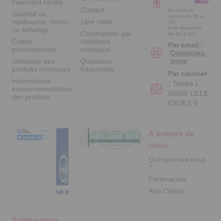
Paiement facilité
Contact
Du lundi au
Satisfait ou
samedi de 8h à
remboursé, retour
1ère visite
20h
et le dimanche
ou échange
Commander par
de 9h à 13h
Codes
référence
Par email :
promotionnels
catalogue
Contactez-
nous
Glossaire des
Questions
produits chimiques
fréquentes
Par courrier
Informations
:
Temps L -
environnementales
59685 LILLE
des produits
CEDEX 9
A propos de
nous
Qui sommes-nous
?
Partenariats
Avis Clients
Suivez-nous