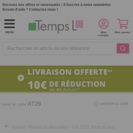
Recevez nos offres et nouveautés :
S'inscrire à notre newsletter
Besoin d'aide ?
Contactez-nous !
MENU
Mon
Mon panier
compte
Rechercher un article ou une référence
10€ de réduction dès 40€ d'achat. Offre
valable du 03/08/2026 au 12/08/2026.
AT26
avec le code
AJOUTER LE CODE
Accueil
Maison et décoration
CD, DVD, livres et jeux
>
>