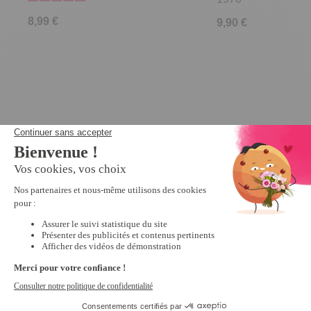
8,99 €
9,90 €
Derniers articles consultés
2cd Betty Mars
Etoile Dans les
Coeur