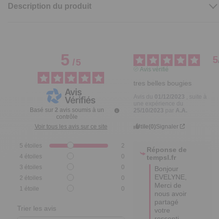
Description du produit
5
5
/
5
Avis vérifié
tres belles bougies
Avis du
01/12/2023
, suite à
une expérience du
Basé sur
2
avis soumis à un
25/10/2023
par
A.A.
contrôle
Utile
(0)
Signaler
Voir tous les avis sur ce site
5
étoiles
2
Réponse de
4
étoiles
0
tempsl.fr
3
étoiles
0
Bonjour 
EVELYNE,

2
étoiles
0
Merci de 
1
étoile
0
nous avoir 
partagé 
Trier les avis
votre 
ressenti 