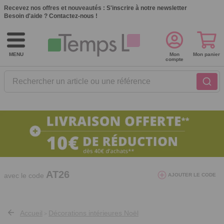
Recevez nos offres et nouveautés :
S'inscrire à notre newsletter
Besoin d'aide ?
Contactez-nous !
MENU
Mon
Mon panier
compte
Rechercher un article ou une référence
10€ de réduction dès 40€ d'achat. Offre
valable du 03/08/2026 au 12/08/2026.
AT26
avec le code
AJOUTER LE CODE
Accueil
Décorations intérieures Noël
>