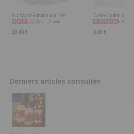
Guirlande lumineuse 10m
Craie liquide argen
3
/
5
-
2
avis
5
/
5
-
3
19,99 €
8,99 €
Derniers articles consultés