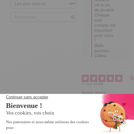
vis-à-vis 
du produit.

Chaque 
avis 
compte est 
important 
pour nous 
!

Belle 
journée.

Céline.
5
Avis vérifié
beaux objets
Avis du
11/01/2019
, suite à
une expérience du
15/12/2018
par
A.A.
Utile
(0)
Signaler