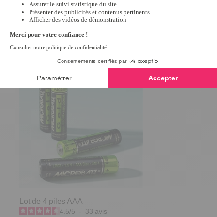
Vous aimerez aussi :
Lot de 4 piles AAA
4.5
/
5
-
33
avis