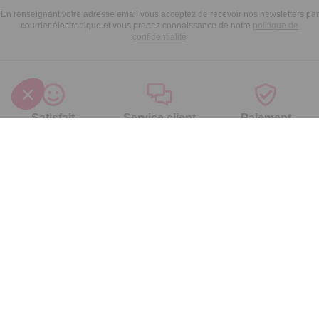
En renseignant votre adresse email vous acceptez de recevoir nos newsletters par
courrier électronique et vous prenez connaissance de notre
politique de
confidentialité
Satisfait
Service client
Paiement
ou remboursé
à votre écoute
sécurisé
Garantie
Livraison domicile
Suivi de
2 ans
ou Point Retrait
commande
Votre
Nos services
Contactez-nous
commande
Besoin d'aide
Par
Messenger
Suivi de
Abonnement à la