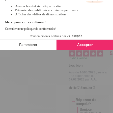
avis :) 
Cela nous 
fait plaisir.

En vous 
souhaitant 
une bonne 
journée.

Abir.
5
Avis vérifié
tres bien
Avis du
16/03/2023
, suite à
une expérience du
07/02/2023
par
A.A.
Utile
(0)
Signaler
Réponse de
tempsl.fr
Bonjour 