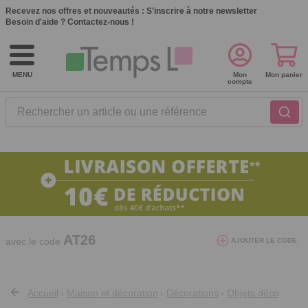
Recevez nos offres et nouveautés :
S'inscrire à notre newsletter
Besoin d'aide ?
Contactez-nous !
MENU
Mon
Mon panier
compte
Rechercher un article ou une référence
10€ de réduction dès 40€ d'achat. Offre
valable du 03/08/2026 au 12/08/2026.
AT26
avec le code
AJOUTER LE CODE
Accueil
Maison et décoration
Décorations
Objets déco
>
>
>