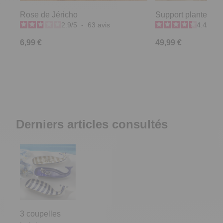
Rose de Jéricho
Support plantes a
2.9
/
5
-
63
avis
4.4
/
5
-
6,99 €
49,99 €
Derniers articles consultés
3 coupelles