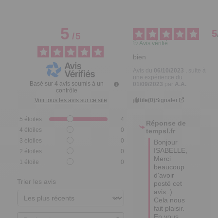
5
5
/
5
Avis vérifié
bien
Avis du
06/10/2023
, suite à
une expérience du
Basé sur
4
avis soumis à un
01/09/2023
par
A.A.
contrôle
Utile
(0)
Signaler
Voir tous les avis sur ce site
5
étoiles
4
Réponse de
4
étoiles
0
tempsl.fr
3
étoiles
0
Bonjour 
ISABELLE,

2
étoiles
0
Merci 
1
étoile
0
beaucoup 
d'avoir 
Trier les avis
posté cet 
avis :) 
Cela nous 
fait plaisir.

En vous 