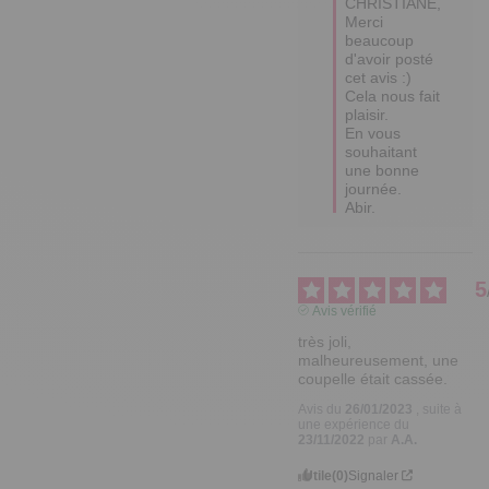
CHRISTIANE,

Merci 
beaucoup 
d'avoir posté 
cet avis :) 
Cela nous fait 
plaisir.

En vous 
souhaitant 
une bonne 
journée.

Abir.
5
Avis vérifié
très joli, 
malheureusement, une 
coupelle était cassée.
Avis du
26/01/2023
, suite à
une expérience du
23/11/2022
par
A.A.
Utile
(0)
Signaler