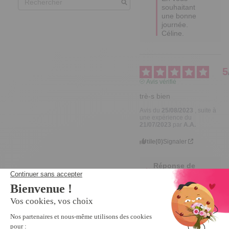
souhaitant 
une bonne 
journée.

Céline.
5
Avis vérifié
trè-s bien
Avis du
25/08/2023
, suite à
une expérience du
21/07/2023
par
A.A.
Utile
(0)
Signaler
Réponse de
tempsl.fr
Bonjour 
ANNIE,

Merci 
beaucoup 
d'avoir 
posté cet 