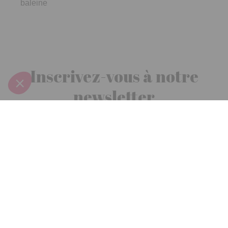
baleine
Inscrivez-vous à notre
newsletter
10€ offerts
dès 30€ d’achats - condition dans votre e-mail de confirmation
Recevez nos nouveautés et avantages exclusifs par email
Je
m’inscris
En renseignant votre adresse email vous acceptez de recevoir nos newsletters par