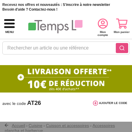
Recevez nos offres et nouveautés :
S'inscrire à notre newsletter
Besoin d'aide ?
Contactez-nous !
MENU
Mon
Mon panier
compte
Rechercher un article ou une référence
10€ de réduction dès 40€ d'achat. Offre
valable du 03/08/2026 au 12/08/2026.
AT26
avec le code
AJOUTER LE CODE
Accueil
Cuisine
Cuisson et accessoires
Accessoires
>
>
>
plancha et barbecue