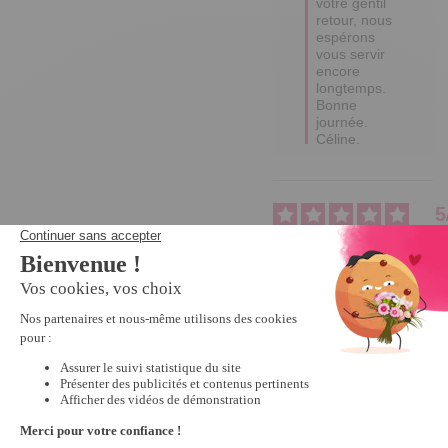
votre gentil 
retour, nous 
espérons 
vous servir 
encore 
longtemps.

Bonne 
journée.

Céline.
5
Avis vérifié
très pratique pas besoin 
d'en raconter plus... 
cordialement
Avis du
23/09/2022
, suite à
une expérience du
03/08/2022
par
A.A.
Utile
(0)
Signaler
Réponse de
tempsl.fr