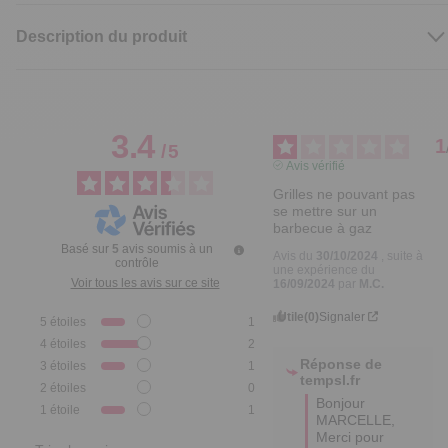
Description du produit
3.4
1
/
5
Avis vérifié
Grilles ne pouvant pas 
se mettre sur un 
barbecue à gaz
Basé sur
5
avis soumis à un
Avis du
30/10/2024
, suite à
contrôle
une expérience du
Voir tous les avis sur ce site
16/09/2024
par
M.C.
Utile
(0)
Signaler
5
étoiles
1
4
étoiles
2
Réponse de
3
étoiles
1
tempsl.fr
2
étoiles
0
Bonjour 
1
étoile
1
MARCELLE,

Merci pour 