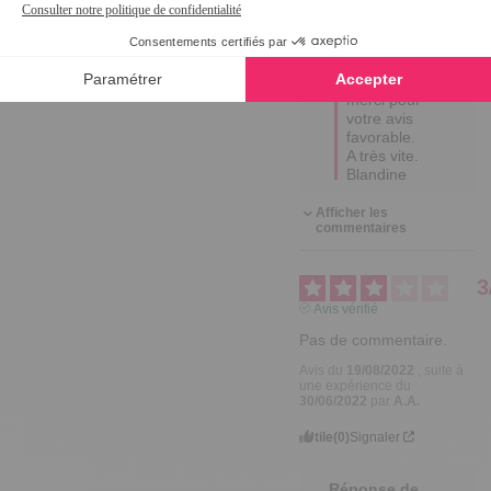
Bonjour 
Marie 
Françoise, 

Un grand 
merci pour 
votre avis 
favorable. 

A très vite. 
Blandine
Afficher les
commentaires
3
Avis vérifié
Pas de commentaire.
Avis du
19/08/2022
, suite à
une expérience du
30/06/2022
par
A.A.
Utile
(0)
Signaler
Réponse de