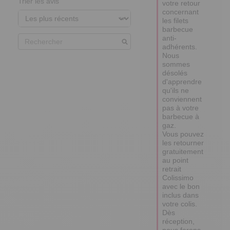
Trier les avis
votre retour 
concernant 
les filets 
barbecue 
anti-
adhérents. 
Nous 
sommes 
désolés 
d'apprendre 
qu'ils ne 
conviennent 
pas à votre 
barbecue à 
gaz.

Vous pouvez 
les retourner 
gratuitement 
au point 
retrait 
Colissimo 
avec le bon 
inclus dans 
votre colis. 

Dès 
réception, 
nous ferons 