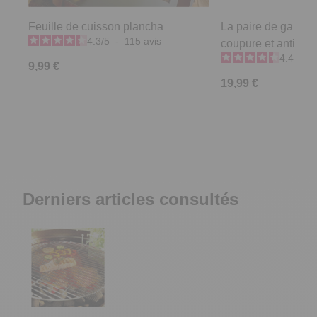
Feuille de cuisson plancha
La paire de gants 2
4.3
/
5
-
115
avis
coupure et anti-brû
4.4
/
5
-
9,99 €
19,99 €
Derniers articles consultés